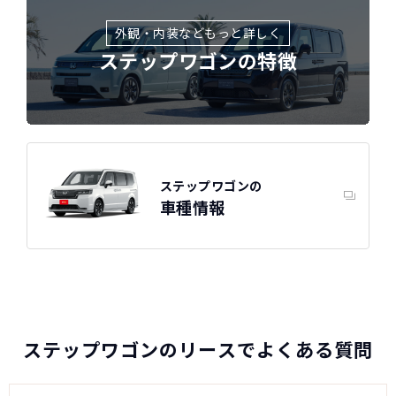
外観・内装などもっと詳しく
ステップワゴンの特徴
ステップワゴンの
車種情報
ホンダ
カーリースって結局ローンで
新車に乗りたいけど、まとまったお金がない。
たしかに安いけど、自分のものにならないんで
買うより高いんで
ステップワゴンの特徴
すよね？
ボーナスも
しょ？
不安
総支払い金額
を
比べれば一目
頭金・ボーナス払い・車検が不要！
所有の方がリスクがいっぱい！
瞭然！
月額以外は
3年ごとに新車に
一切不要の定額料
乗換えるカ
ステップワゴンのリースでよくある質問
圧倒的な安さが
金
ーライフ
お分かりいた