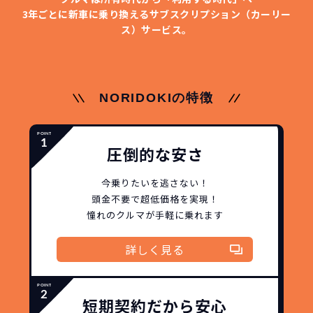
イフスタイルの変化にも対応が可能です。
いただくだけでご利用いただけます。
ます！
3年ごとに新車に乗り換える
サブスクリプション（カーリー
ス）サービス。
安さの秘密
NORIDOKIの特徴
故障リスクが
非常に低い
新車購入時の税金や
圧倒的な安さ
3年以内の契約なので、故障リスクが非常
諸費用などが不要
に少なくなります。例え故障してもメーカ
高残価設定を実現！
今乗りたいを逃さない！
ー保証があるから安心です。
頭金不要で超低価格を実現！
低価格が可能に！
車を購入する場合、購入時に｢登録時諸費
憧れのクルマが手軽に乗れます
用｣や「各種税金」は車両本体以外にかか
ジョイカルジャパンが今まで培ってきた
ります。
詳しく見る
日本全国・世界中の流通ネットワークと
これらの費用がコミコミの料金です。
ノウハウを集約することでこの「超高残
価設定」を実現しました。
短期契約だから安心
また特定の車両に絞ることによりこの価