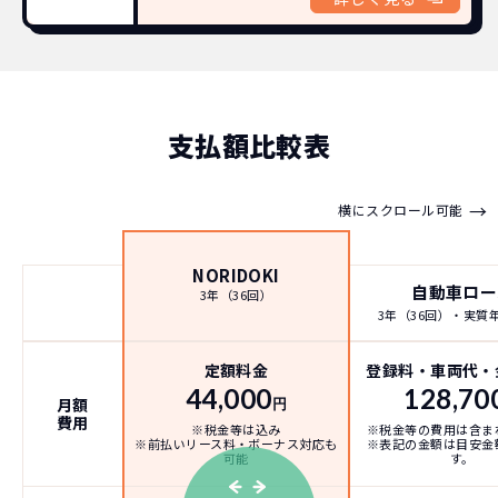
支払額比較表
→
横にスクロール可能
NORIDOKI
自動車ロー
3年（36回）
3年（36回）・実質年率
定額料金
登録料・車両代・
44,000
128,70
月額
円
費用
※税金等は込み
※税金等の費用は含ま
※前払いリース料・ボーナス対応も
※表記の金額は目安金
可能
す。