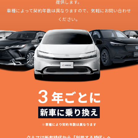
提供します。
車種によって契約年数は異なりますので、
気軽にお問い合わせ
ください。
3
年ごとに
どこよりも安く
短期間だから安心！
月々定額料金で安心
ご契約いただけます！
新車に乗り換え
NORIDOKIなら頭金・ボーナス払い・諸経費・税
NORIDOKIなら短期リースでも安いんです！
NORIDOKIは高残価設定を実現！
常
※車種により契約年数は異なります
頭金不要で超低価格！
に新車なので故障の心配がありませんし、急なラ
金など一切不要！
月々「定額料金」をお支払い
憧れのクルマが手軽に乗れ
クルマは所有時代から「利用する時代」へ