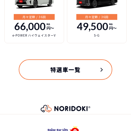
ライン」を設定しました。
4,633,200
円
e：HEVモデルでは、エンジンの徹底したフリクショ
車両重量
ン低減により、熱効率の向上を追求。モーターがも
月々定額 / 36回
月々定額 / 36回
たらす低速から高速まで力強く滑らかな加速による
66,000
49,500
税込
税込
1740kg
円〜
円〜
総支払金額の差
走行に加え、クルーズ走行時にはエンジン直結技術
304
e-POWER ハイウェイスターV
S-G
による効率の良い走りを実現。ガソリンモデルで
税込
乗車定員
は、低回転から力強い走りができるようVTEC
万円
TURBOエンジンを採用。
128,700
7名
月々の支払
先代モデルに対し、エキゾーストポートやタービン
ホンダ ステップワゴン
円/月
などの改良によりターボチャージャーの応答性を向
3年（36回）・実質年率 5.0%
特選車一覧
純正タイヤサイズ
上させた。
205/60R16
おクルマの乗換えは、多額の費用が発生するため、短
158
期でカンタンに乗換えるのが難しくなります。
税込
駆動方式
万円
たとえ、数年で飽きてしまっても、故障が多発するま
で乗り続けている方は多いのではないでしょうか？
1,584,000
円
2WD[4WD]
NORIDOKIの提案するカーライフは３年毎に新車に乗
り換え続けるというもの。3年毎に好きな新車を選んで
エンジン形式