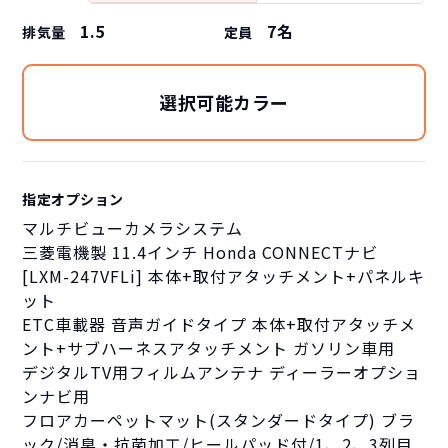
1.5
7
名
排気量
定員
選択可能カラー
指定オプション
マルチビューカメラシステム
三菱電機製 11.4インチ Honda CONNECTナビ
[LXM-247VFLi] 本体+取付アタッチメント+パネルキ
ット
ETC車載器 音声ガイドタイプ 本体+取付アタッチメ
ント+サブハーネスアタッチメント ガソリン車用
デジタルTV用フィルムアンテナ ディーラーオプショ
ンナビ用
フロアカーペットマット(スタンダードタイプ) ブラ
ック/消臭・抗菌加工/ヒールパッド付/1、2、3列目