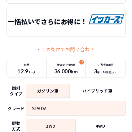
一括払いでさらにお得に！
この条件でお問い合わせ
燃費
規定走行距離
ご契約期間
12.9
36
,000
3
km
km/ℓ
年（
36
回払い）
燃料
ガソリン車
ハイブリッド車
タイプ
SPADA
グレード
駆動
2WD
4WD
方式