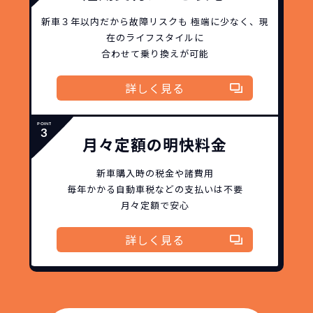
格設定が可能となりました。
契約リスクが
少ない
新車３年以内だから
故障リスクも
極端に少なく、
現
在のライフスタイルに
ライフスタイルに合わせたお車の選択が
合わせて乗り換えが可能
できます。急な引っ越し、転勤、家族が増
えるなど。その時その時の状況に合わせ
詳しく見る
継続的にかかる費用が
た車を選べるっていいとおもいません
コミコミ
か？
月々定額の明快料金
維持にかかる、毎年の｢自動車税｣はコミ
お車を返却いただく
コミ。3年契約なので通常車検時にかかる
必要があるため
新車購入時の税金や諸費用
｢自動車重量税｣、｢自賠責保険料｣「整備
毎年かかる自動車税などの
支払いは不要
料」などが不要となります。
月々定額で安心
通常のカーリースの場合、そのまま継続
して乗るか、購入するかなどを選べます。
詳しく見る
しかし、NORIDOKIの場合は、車両を必
新型の新車に
定期的に乗換
ず返却していただくことを前提とするこ
とで「超低価格」を実現しています。
車はだいたい３年くらいで飽きると言わ
れています。