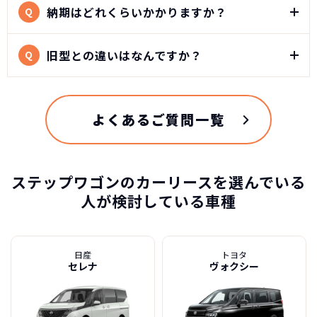
納期はどれくらいかかりますか？
Q
だけます。
※車種により契約年数は異なります
1996年5月に発売されたFFレイアウトのボンネット
旧型との違いはなんですか？
Q
タイプのミニバン。ファミリー向けのコンセプトで
自動車ローンで所有した場合
月間販売台数1万台以上の大ヒットを記録し実用志
向の箱型デザインも新鮮でスタイリッシュでした。
2022年5月にフルモデルチェンジとなった6代目ステ
よくあるご質問一覧
ップワゴンは、歴代初となる3ナンバー仕様になり、
好評だったテールゲートに横開き式のサブドアを組
み合わせた「わくわくゲート」こそ廃止されました
ステップワゴンのカーリースを選んでいる
が、家族それぞれのライフスタイルを素敵に引き立
人が検討している車種
てることを目指しました。キャッチフレーズは「よ
ホンダ ステップワゴンの
ゆう じゆう for YOU」
スペック
ラインアップは、1.5L 直噴 VTEC TURBOエンジン
を搭載するガソリンモデルとHonda独自の2モータ
日産
トヨタ
自動車ローン
セレナ
ヴォクシー
ーハイブリッドシステム「e：HEV（イーエイチイー
463
グレード
税込
ブイ）」を搭載したハイブリッドモデルで、それぞ
万円
NORIDOKIが提案するカーライフ
れ「 エアー」「 スパーダ」「 スパーダ プレミアム
SPADA