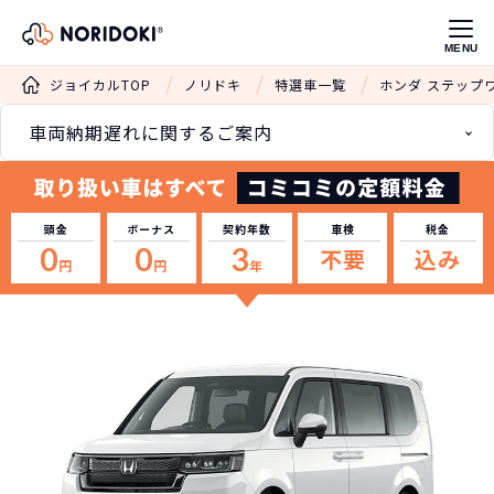
MENU
ジョイカルTOP
ノリドキ
特選車一覧
ホンダ ステップ
車両納期遅れに関するご案内
頭金
ボーナス
契約年数
車検
税金
0
0
3
不要
込み
円
円
年