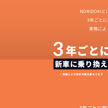
NORIDOK
3年ごと
車種によ
3
年ごと
新車に乗り換え
NOR
常に新車なので故
月々
※車種により契約年数は異なります
3年ごとに新