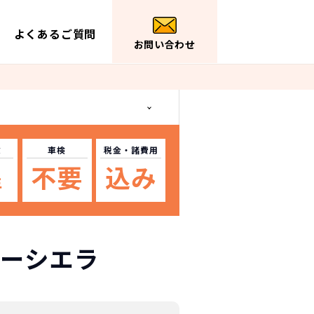
よくあるご質問
お問い合わせ
数
車検
税金
・諸費用
不要
込み
年
ーシエラ