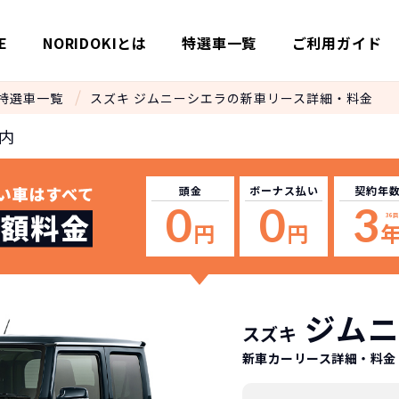
E
NORIDOKIとは
特選車一覧
ご利用ガイド
特選車一覧
スズキ ジムニーシエラの新車リース詳細・料金
内
頭金
ボーナス
払い
契約年
0
0
3
36
回
円
円
ジムニ
スズキ
新車カーリース詳細
・料金