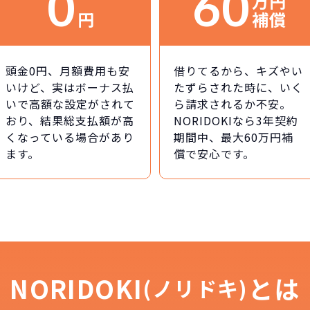
0
60
万円
円
補償
頭金0円、月額費用も安
借りてるから、キズやい
いけど、実はボーナス払
たずらされた時に、いく
いで高額な設定がされて
ら請求されるか不安。
おり、結果総支払額が高
NORIDOKIなら3年契約
くなっている場合があり
期間中、最大60万円補
ます。
償で安心です。
NORIDOKI
とは
(ノリドキ)