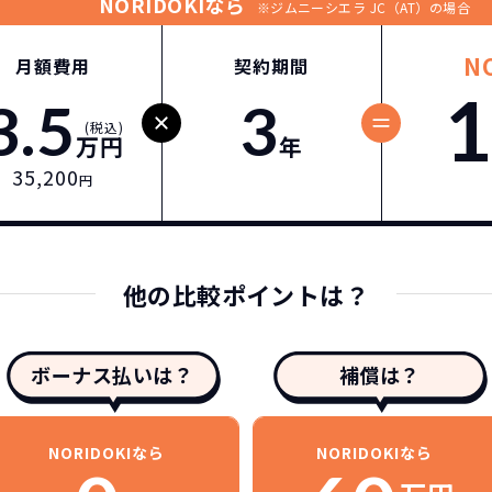
NORIDOKIなら
※ジムニーシエラ JC（AT）の場合
N
月額費用
契約期間
1
3.5
3
(税込)
万円
年
35,200
円
他の比較ポイントは？
ボーナス払いは？
補償は？
NORIDOKIなら
NORIDOKIなら