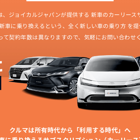
Iとは、ジョイカルジャパンが提供する
新車のカーリース
に新車に乗り換えるという、
全く新しい車の乗り方 を提
って契約年数は異なりますので、
気軽にお問い合わせ
どこよりも安く
短期間だから安心！
月々定額料金で安心
ご契約いただけます
に
IDOKIなら頭金・ボーナス払い・諸経費・税金など一
NORIDOKIなら短期リースでも安いんです！
NORIDOKIは高残価設定を実現！
障の心配がありませんし、急なライフスタイルの変化に
「定額料金」をお支払いいただくだけでご利用いただけ
頭金不要で超低価格！
憧れのクルマが手軽に乗れます
安さの秘密
クルマは所有時代から「利用する時代」へ
車に乗り換える
サブスクリプション（カーリース