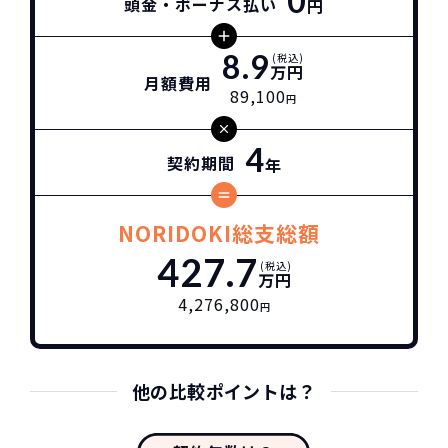
0
頭金・ボーナス払い
円
8.9
(税込)
万円
月額費用
89,100
円
4
契約期間
年
NORIDOKI総支総額
427.7
(税込)
万円
4,276,800
円
他の比較ポイントは？