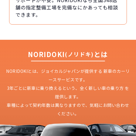
サポートが不安。NORIDOKIなら全国548店
舗の指定整備工場を完備なにかあっても相談
できます。
NORIDOKI
とは
(ノリドキ)
NORIDOKIとは、ジョイカルジャパンが提供する
新車のカーリ
ースサービスです。
3年ごとに新車に乗り換えるという、
全く新しい車の乗り方 を
提供します。
車種によって契約年数は異なりますので、
気軽にお問い合わせ
ください。