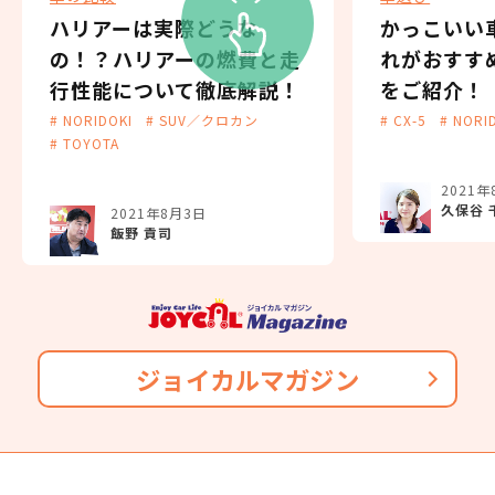
ハリアーは実際どうな
かっこいい
の！？ハリアーの燃費と走
れがおすす
行性能について徹底解説！
をご紹介！
# NORIDOKI
# SUV／クロカン
# CX-5
# NORI
# TOYOTA
2021年
久保谷 
2021年8月3日
飯野 貢司
ジョイカルマガジン