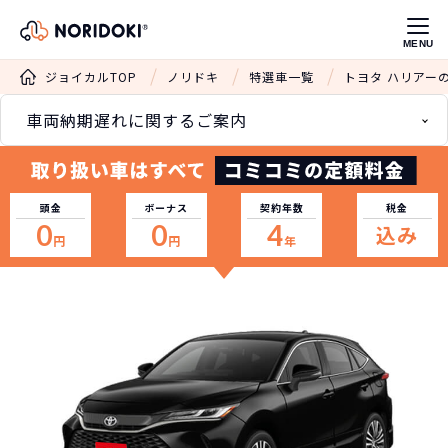
MENU
ジョイカルTOP
ノリドキ
特選車一覧
トヨタ ハリアー
車両納期遅れに関するご案内
頭金
ボーナス
契約年数
税金
0
0
4
込み
円
円
年