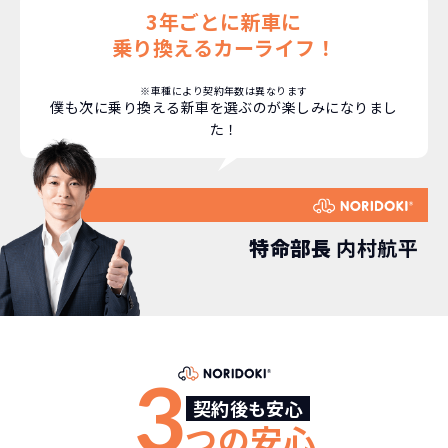
3年ごとに新車に
乗り換えるカーライフ！
※車種により契約年数は異なります
僕も次に乗り換える新車を選ぶのが楽しみになりまし
た！
特命部長
内村航平
どこよりも安く
短期間だから安心！
月々定額料金で安心
ご契約いただけます！
3
契約後も安心
つの安心
NORIDOKIなら頭金・ボーナス払い・諸経費・税
NORIDOKIなら短期リースでも安いんです！
NORIDOKIは高残価設定を実現！
常