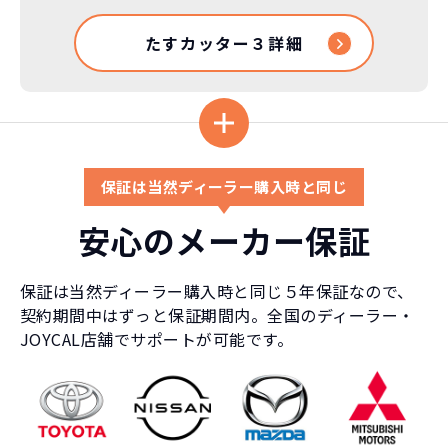
車はだいたい３年くらいで飽きると言わ
れています。
たすカッター３詳細
もちろん、その人によりますが、最新型
車に常に乗り続けられるのは気持ちよ
く、人にも自慢できます！
保証は当然ディーラー購入時と同じ
安心のメーカー保証
保証は当然ディーラー購入時と同じ５年保証なので、
契約期間中はずっと保証期間内。全国のディーラー・
JOYCAL店舗でサポートが可能です。