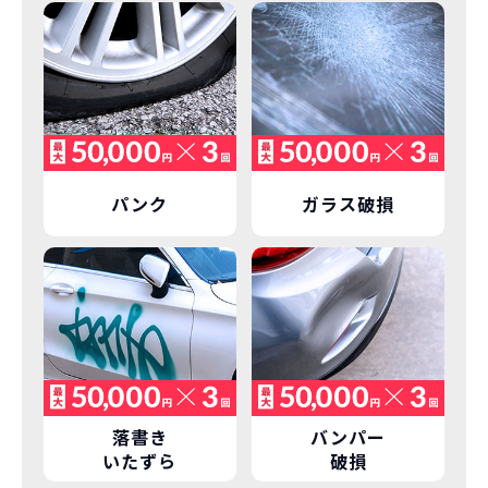
価設定」を実現しました。
また特定の車両に絞ることによりこの価
格設定が可能となりました。
契約リスクが
少ない
ライフスタイルに合わせたお車の選択が
できます。急な引っ越し、転勤、家族が増
えるなど。その時その時の状況に合わせ
継続的にかかる費用が
パンク
ガラス破損
た車を選べるっていいとおもいません
コミコミ
か？
維持にかかる、毎年の｢自動車税｣はコミ
お車を返却いただく
コミ。3年契約なので通常車検時にかかる
必要があるため
｢自動車重量税｣、｢自賠責保険料｣「整備
料」などが不要となります。
通常のカーリースの場合、そのまま継続
して乗るか、購入するかなどを選べます。
しかし、NORIDOKIの場合は、車両を必
新型の新車に
定期的に乗換
落書き
バンパー
ず返却していただくことを前提とするこ
いたずら
破損
とで「超低価格」を実現しています。