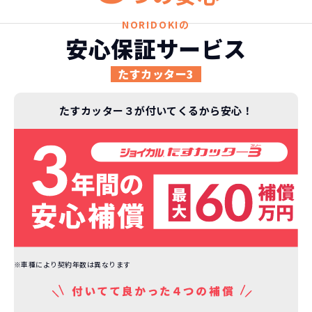
頭金不要で超低価格！
に新車なので故障の心配がありませんし、急なラ
金など一切不要！
月々「定額料金」をお支払い
憧れのクルマが手軽に乗れ
NORIDOKIの
イフスタイルの変化にも対応が可能です。
いただくだけでご利用いただけます。
ます！
安心保証サービス
たすカッター3
安さの秘密
たすカッター３が付いてくるから安心！
故障リスクが
非常に低い
新車購入時の税金や
3年以内の契約なので、故障リスクが非常
諸費用などが不要
に少なくなります。例え故障してもメーカ
高残価設定を実現！
ー保証があるから安心です。
低価格が可能に！
車を購入する場合、購入時に｢登録時諸費
用｣や「各種税金」は車両本体以外にかか
※車種により契約年数は異なります
ジョイカルジャパンが今まで培ってきた
ります。
日本全国・世界中の流通ネットワークと
これらの費用がコミコミの料金です。
ノウハウを集約することでこの「超高残