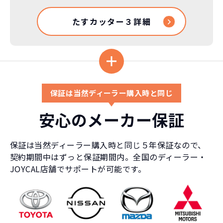
車はだいたい３年くらいで飽きると言わ
れています。
たすカッター３詳細
もちろん、その人によりますが、最新型
車に常に乗り続けられるのは気持ちよ
く、人にも自慢できます！
保証は当然ディーラー購入時と同じ
安心のメーカー保証
保証は当然ディーラー購入時と同じ５年保証なので、
契約期間中はずっと保証期間内。全国のディーラー・
JOYCAL店舗でサポートが可能です。