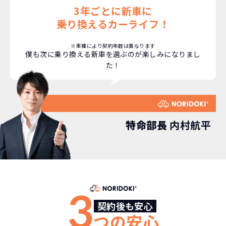
3年ごとに新車に
乗り換えるカーライフ！
※車種により契約年数は異なります
僕も次に乗り換える新車を選ぶのが楽しみになりまし
た！
特命部長
内村航平
どこよりも安く
短期間だから安心！
月々定額料金で安心
ご契約いただけます！
3
契約後も安心
つの安心
NORIDOKIなら頭金・ボーナス払い・諸経費・税
NORIDOKIなら短期リースでも安いんです！
NORIDOKIは高残価設定を実現！
常