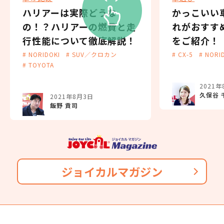
ハリアーは実際どうな
かっこいい
の！？ハリアーの燃費と走
れがおすす
行性能について徹底解説！
をご紹介！
# NORIDOKI
# SUV／クロカン
# CX-5
# NORI
# TOYOTA
2021年
久保谷 
2021年8月3日
飯野 貢司
ジョイカルマガジン