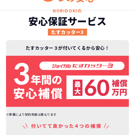
頭金不要で超低価格！
に新車なので故障の心配がありませんし、急なラ
金など一切不要！
月々「定額料金」をお支払い
憧れのクルマが手軽に乗れ
NORIDOKIの
イフスタイルの変化にも対応が可能です。
いただくだけでご利用いただけます。
ます！
安心保証サービス
たすカッター3
安さの秘密
たすカッター３が付いてくるから安心！
故障リスクが
非常に低い
新車購入時の税金や
3年以内の契約なので、故障リスクが非常
諸費用などが不要
に少なくなります。例え故障してもメーカ
高残価設定を実現！
ー保証があるから安心です。
低価格が可能に！
車を購入する場合、購入時に｢登録時諸費
用｣や「各種税金」は車両本体以外にかか
※車種により契約年数は異なります
ジョイカルジャパンが今まで培ってきた
ります。
日本全国・世界中の流通ネットワークと
これらの費用がコミコミの料金です。
ノウハウを集約することでこの「超高残