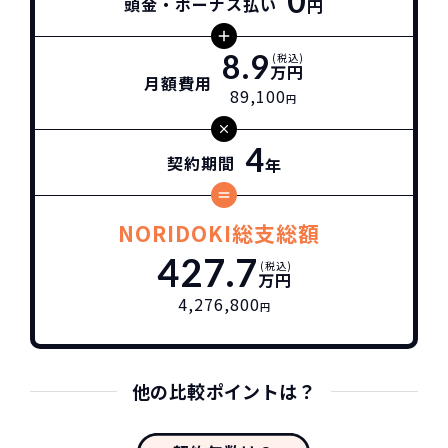
0
頭金・ボーナス払い
円
8.9
(税込)
万円
月額費用
89,100
円
4
契約期間
年
NORIDOKI総支総額
427.7
(税込)
万円
4,276,800
円
他の比較ポイントは？