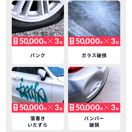
価設定」を実現しました。
また特定の車両に絞ることによりこの価
格設定が可能となりました。
契約リスクが
少ない
ライフスタイルに合わせたお車の選択が
できます。急な引っ越し、転勤、家族が増
えるなど。その時その時の状況に合わせ
継続的にかかる費用が
パンク
ガラス破損
た車を選べるっていいとおもいません
コミコミ
か？
維持にかかる、毎年の｢自動車税｣はコミ
お車を返却いただく
コミ。3年契約なので通常車検時にかかる
必要があるため
｢自動車重量税｣、｢自賠責保険料｣「整備
料」などが不要となります。
通常のカーリースの場合、そのまま継続
して乗るか、購入するかなどを選べます。
しかし、NORIDOKIの場合は、車両を必
新型の新車に
定期的に乗換
落書き
バンパー
ず返却していただくことを前提とするこ
いたずら
破損
とで「超低価格」を実現しています。