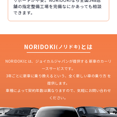
サポートが不安。NORIDOKIなら全国548店
舗の指定整備工場を完備なにかあっても相談
できます。
NORIDOKI
とは
(ノリドキ)
NORIDOKIとは、ジョイカルジャパンが提供する
新車のカーリ
ースサービスです。
3年ごとに新車に乗り換えるという、
全く新しい車の乗り方 を
提供します。
車種によって契約年数は異なりますので、
気軽にお問い合わせ
ください。