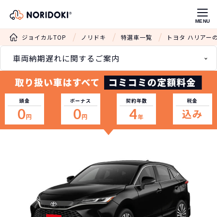
MENU
ジョイカルTOP
ノリドキ
特選車一覧
トヨタ ハリアー
車両納期遅れに関するご案内
頭金
ボーナス
契約年数
税金
0
0
4
込み
円
円
年