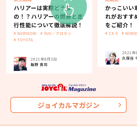
ハリアーは実際どうな
かっこいい
の！？ハリアーの燃費と走
れがおすす
行性能について徹底解説！
をご紹介！
# NORIDOKI
# SUV／クロカン
# CX-5
# NORI
# TOYOTA
2021年
久保谷 
2021年8月3日
飯野 貢司
ジョイカルマガジン