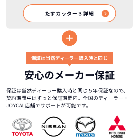
車はだいたい３年くらいで飽きると言わ
れています。
たすカッター３詳細
もちろん、その人によりますが、最新型
車に常に乗り続けられるのは気持ちよ
く、人にも自慢できます！
保証は当然ディーラー購入時と同じ
安心のメーカー保証
保証は当然ディーラー購入時と同じ５年保証なので、
契約期間中はずっと保証期間内。全国のディーラー・
JOYCAL店舗でサポートが可能です。