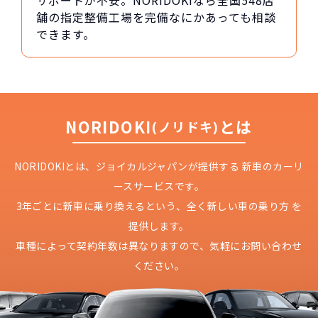
サポートが不安。NORIDOKIなら全国548店
舗の指定整備工場を完備なにかあっても相談
できます。
NORIDOKI
とは
(ノリドキ)
NORIDOKIとは、ジョイカルジャパンが提供する
新車のカーリ
ースサービスです。
3年ごとに新車に乗り換えるという、
全く新しい車の乗り方 を
提供します。
車種によって契約年数は異なりますので、
気軽にお問い合わせ
ください。