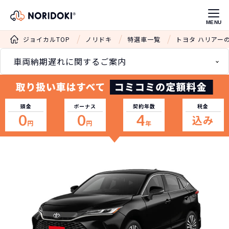
MENU
ジョイカルTOP
ノリドキ
特選車一覧
トヨタ ハリアー
車両納期遅れに関するご案内
頭金
ボーナス
契約年数
税金
0
0
4
込み
円
円
年