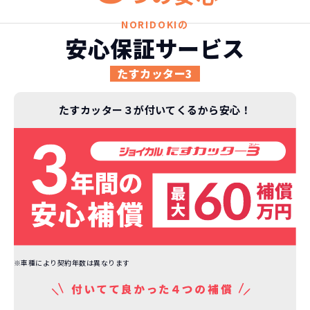
頭金不要で超低価格！
に新車なので故障の心配がありませんし、急なラ
金など一切不要！
月々「定額料金」をお支払い
憧れのクルマが手軽に乗れ
NORIDOKIの
イフスタイルの変化にも対応が可能です。
いただくだけでご利用いただけます。
ます！
安心保証サービス
たすカッター3
安さの秘密
たすカッター３が付いてくるから安心！
故障リスクが
非常に低い
新車購入時の税金や
3年以内の契約なので、故障リスクが非常
諸費用などが不要
に少なくなります。例え故障してもメーカ
高残価設定を実現！
ー保証があるから安心です。
低価格が可能に！
車を購入する場合、購入時に｢登録時諸費
用｣や「各種税金」は車両本体以外にかか
※車種により契約年数は異なります
ジョイカルジャパンが今まで培ってきた
ります。
日本全国・世界中の流通ネットワークと
これらの費用がコミコミの料金です。
ノウハウを集約することでこの「超高残