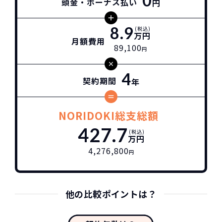
0
頭金・ボーナス払い
円
8.9
(税込)
万円
月額費用
89,100
円
4
契約期間
年
NORIDOKI総支総額
427.7
(税込)
万円
4,276,800
円
他の比較ポイントは？