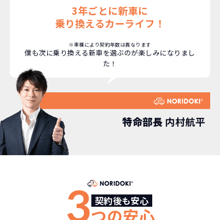
3年ごとに新車に
乗り換えるカーライフ！
※車種により契約年数は異なります
僕も次に乗り換える新車を選ぶのが楽しみになりまし
た！
特命部長
内村航平
どこよりも安く
短期間だから安心！
月々定額料金で安心
ご契約いただけます！
3
契約後も安心
つの安心
NORIDOKIなら頭金・ボーナス払い・諸経費・税
NORIDOKIなら短期リースでも安いんです！
NORIDOKIは高残価設定を実現！
常