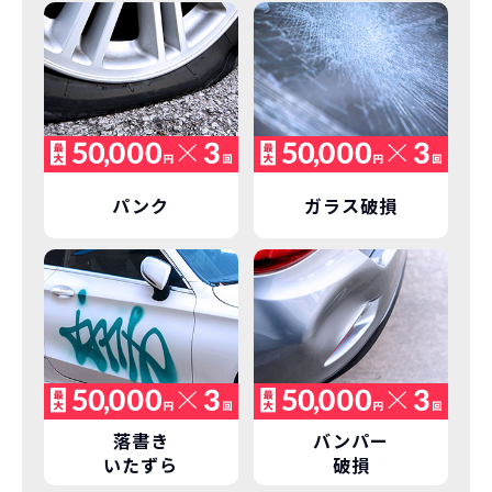
価設定」を実現しました。
また特定の車両に絞ることによりこの価
格設定が可能となりました。
契約リスクが
少ない
ライフスタイルに合わせたお車の選択が
できます。急な引っ越し、転勤、家族が増
えるなど。その時その時の状況に合わせ
継続的にかかる費用が
パンク
ガラス破損
た車を選べるっていいとおもいません
コミコミ
か？
維持にかかる、毎年の｢自動車税｣はコミ
お車を返却いただく
コミ。3年契約なので通常車検時にかかる
必要があるため
｢自動車重量税｣、｢自賠責保険料｣「整備
料」などが不要となります。
通常のカーリースの場合、そのまま継続
して乗るか、購入するかなどを選べます。
しかし、NORIDOKIの場合は、車両を必
新型の新車に
定期的に乗換
落書き
バンパー
ず返却していただくことを前提とするこ
いたずら
破損
とで「超低価格」を実現しています。