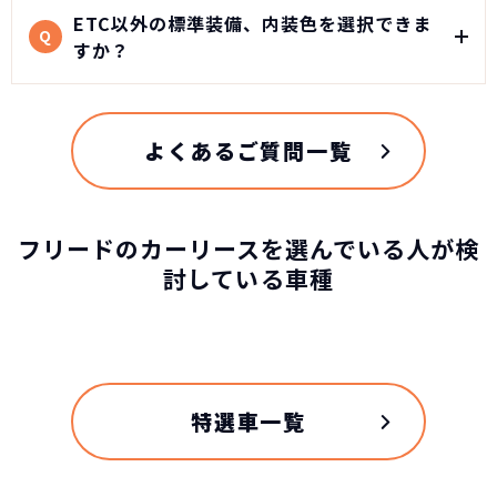
348
グレード
ETC以外の標準装備、内装色を選択できま
税込
Q
万円
すか？
NORIDOKIが提案するカーライフ
eHEV AIR
3,484,800
円
車両重量
よくあるご質問一覧
1480kg
総支払金額の差
178
税込
乗車定員
フリードのカーリースを選んでいる人が検
万円
討している車種
96,800
6名
月々の支払
ホンダ フリード
円/月
3年（36回）・実質年率 5.0%
純正タイヤサイズ
185/65R15
おクルマの乗換えは、多額の費用が発生するため、短
特選車一覧
170
期でカンタンに乗換えるのが難しくなります。
税込
駆動方式
万円
たとえ、数年で飽きてしまっても、故障が多発するま
で乗り続けている方は多いのではないでしょうか？