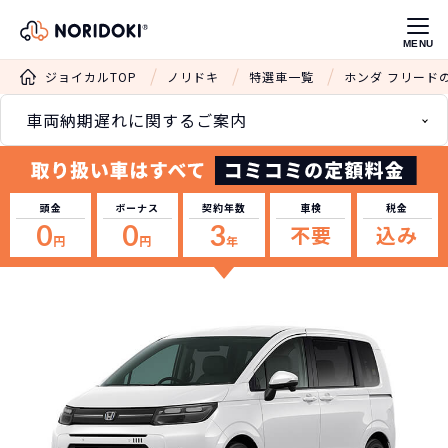
MENU
ジョイカルTOP
ノリドキ
特選車一覧
ホンダ フリード
車両納期遅れに関するご案内
頭金
ボーナス
契約年数
車検
税金
0
0
3
不要
込み
円
円
年