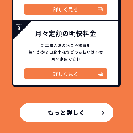
ノウハウを集約することでこの「超高残
詳しく見る
価設定」を実現しました。
また特定の車両に絞ることによりこの価
格設定が可能となりました。
契約リスクが
少ない
月々定額の明快料金
ライフスタイルに合わせたお車の選択が
新車購入時の税金や諸費用
できます。急な引っ越し、転勤、家族が増
毎年かかる自動車税などの
支払いは不要
えるなど。その時その時の状況に合わせ
月々定額で安心
継続的にかかる費用が
た車を選べるっていいとおもいません
コミコミ
か？
詳しく見る
維持にかかる、毎年の｢自動車税｣はコミ
お車を返却いただく
コミ。3年契約なので通常車検時にかかる
必要があるため
｢自動車重量税｣、｢自賠責保険料｣「整備
料」などが不要となります。
通常のカーリースの場合、そのまま継続
もっと詳しく
して乗るか、購入するかなどを選べます。
しかし、NORIDOKIの場合は、車両を必
新型の新車に
定期的に乗換
ず返却していただくことを前提とするこ