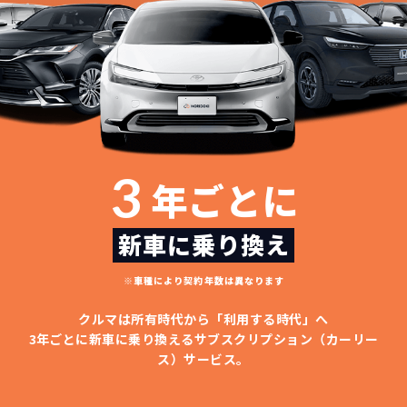
3
年ごとに
新車に乗り換え
※車種により契約年数は異なります
クルマは所有時代から「利用する時代」へ
3年ごとに新車に乗り換える
サブスクリプション（カーリー
どこよりも安く
短期間だから安心！
月々定額料金で安心
ご契約いただけます！
ス）サービス。