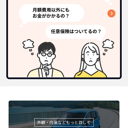
ホンダ
カーリースって結局ローンで
新車に乗りたいけど、まとまったお金がない。
たしかに安いけど、自分のものにならないんで
買うより高いんで
フリードの特徴
すよね？
ボーナスも
しょ？
不安
総支払い金額
を
比べれば一目
外観・内装などもっと詳しく
頭金・ボーナス払い・車検が不要！
所有の方がリスクがいっぱい！