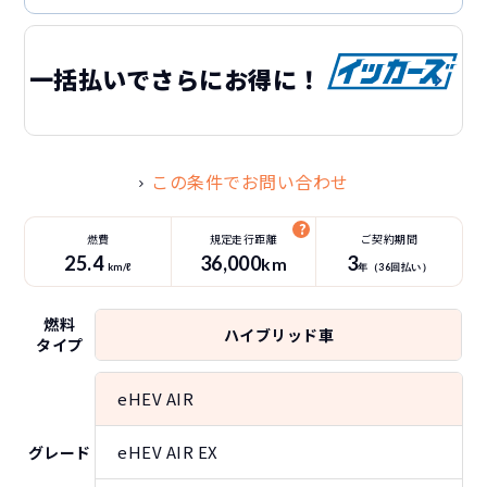
一括払いでさらにお得に！
この条件でお問い合わせ
燃費
規定走行距離
ご契約期間
25.4
36
,000
3
km
km/ℓ
年（
36
回払い）
燃料
ハイブリッド車
タイプ
eHEV AIR
eHEV AIR EX
グレード