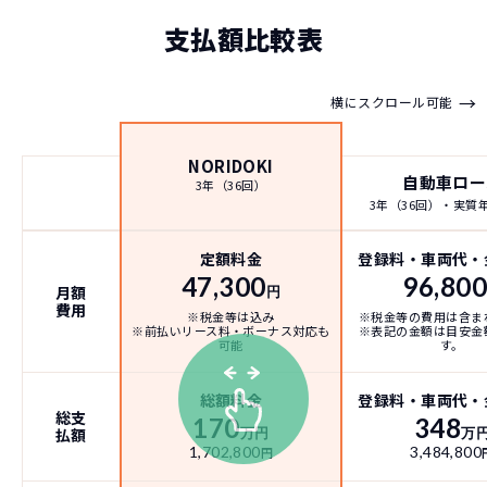
支払額比較表
→
横にスクロール可能
NORIDOKI
自動車ロー
3年（36回）
3年（36回）・実質年率
定額料金
登録料・車両代・
47,300
96,80
月額
円
費用
※税金等は込み
※税金等の費用は含ま
※前払いリース料・ボーナス対応も
※表記の金額は目安金
可能
す。
総額料金
登録料・車両代・
総支
170
348
払額
万円
万
1,702,800
3,484,800
円