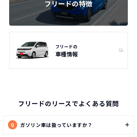
フリードの特徴
瞭然！
月額以外は
3年ごとに新車に
一切不要の定額料
乗換えるカ
圧倒的な安さが
金
ーライフ
お分かりいた
だけます。
※車種により契約年数は異なります
フリードの
車種情報
自動車ローンで所有した場合
フリードのリースでよくある質問
ホンダ フリードの
スペック
ガソリン車は扱っていますか？
Q
自動車ローン