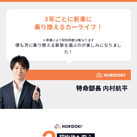
とで「超低価格」を実現しています。
車はだいたい３年くらいで飽きると言わ
れています。
3年ごとに新車に
もちろん、その人によりますが、最新型
乗り換えるカーライフ！
車に常に乗り続けられるのは気持ちよ
く、人にも自慢できます！
※車種により契約年数は異なります
僕も次に乗り換える新車を選ぶのが楽しみになりまし
た！
特命部長
内村航平