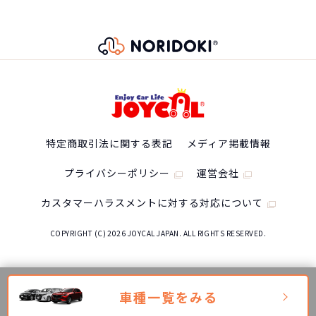
1,702,800
円
2WD
NORIDOKIの提案するカーライフは３年毎に新車に乗
り換え続けるというもの。3年毎に好きな新車を選んで
エンジン形式
乗り換えられるし、故障・車検などの心配をする必要
LEB
がありません。また、6年乗るつもりで買ったのに、転
勤・妊娠・転職・ボーナスカットなど予想しない出来
型式
事が発生しても短期契約で乗換えることができるの
で、ライフスタイルに合わせて乗り換えが可能です。
特定商取引法に関する表記
メディア掲載情報
6AA-GT5
47,300
※車種により契約年数は異なります
月々の支払
円/月
プライバシーポリシー
運営会社
最高出力
カスタマーハラスメントに対する対応について
78[10]/6000
COPYRIGHT (C) 2026 JOYCAL JAPAN. ALL RIGHTS RESERVED.
トランスミッション
電気式無段変速機
車種一覧をみる