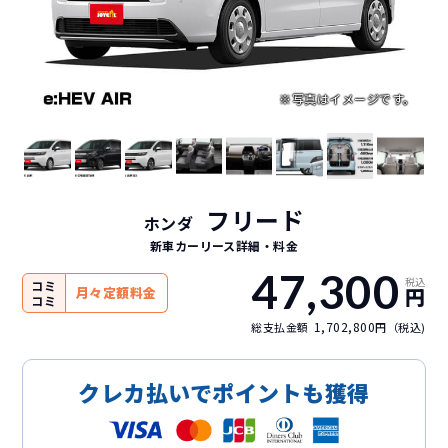
フリード
ホンダ
新車カーリース詳細
・料金
47,300
税込
コミ
円
月々定額料金
コミ
1,702,800
総支払金額
円（税込)
クレカ払いでポイントも獲得