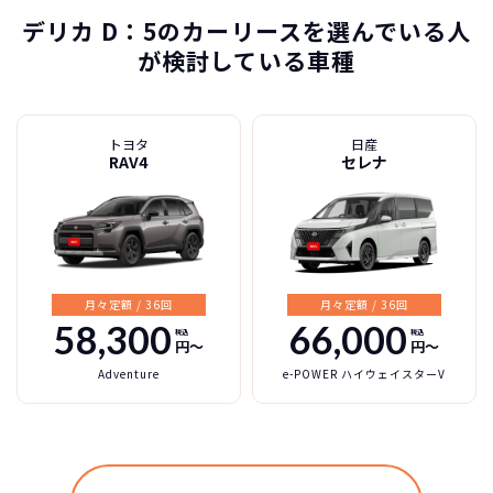
デリカ D：5のカーリースを選んでいる人
が検討している車種
三菱自動車
カーリースって結局ローンで
新車に乗りたいけど、まとまったお金がない。
たしかに安いけど、自分のものにならないんで
買うより高いんで
トヨタ
日産
デリカ D：5の特徴
すよね？
ボーナスも
しょ？
不安
RAV4
セレナ
総支払い金額
を
比べれば一目
頭金・ボーナス払い・車検が不要！
所有の方がリスクがいっぱい！
瞭然！
月額以外は
3年ごとに新車に
一切不要の定額料
乗換えるカ
圧倒的な安さが
金
ーライフ
お分かりいた
月々定額 / 36回
月々定額 / 36回
58,300
66,000
税込
税込
だけます。
円〜
円〜
※車種により契約年数は異なります
Adventure
e-POWER ハイウェイスターV
自動車ローンで所有した場合