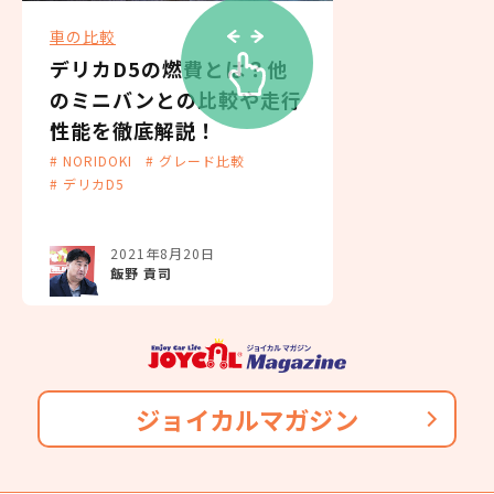
143,000
車の比較
7名
月々の支払
円/月
デリカD5の燃費とは？他
3年（36回）・実質年率 5.0%
純正タイヤサイズ
のミニバンとの比較や走行
性能を徹底解説！
194
225/55R19
おクルマの乗換えは、多額の費用が発生するため、短
# NORIDOKI
# グレード比較
税込
万円
期でカンタンに乗換えるのが難しくなります。
# デリカD5
駆動方式
たとえ、数年で飽きてしまっても、故障が多発するま
1,940,400
円
で乗り続けている方は多いのではないでしょうか？
4WD
2021年8月20日
NORIDOKIの提案するカーライフは３年毎に新車に乗
飯野 貢司
り換え続けるというもの。3年毎に好きな新車を選んで
エンジン形式
乗り換えられるし、故障・車検などの心配をする必要
4N14
がありません。また、6年乗るつもりで買ったのに、転
勤・妊娠・転職・ボーナスカットなど予想しない出来
ジョイカルマガジン
型式
事が発生しても短期契約で乗換えることができるの
で、ライフスタイルに合わせて乗り換えが可能です。
3DA-CV1W