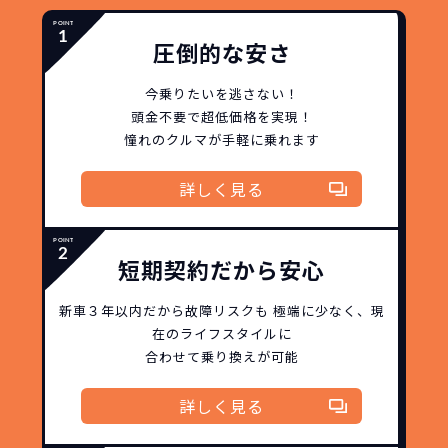
圧倒的な安さ
今乗りたいを逃さない！
頭金不要で超低価格を実現！
憧れのクルマが手軽に乗れます
どこよりも安く
短期間だから安心！
月々定額料金で安心
ご契約いただけます！
詳しく見る
NORIDOKIなら頭金・ボーナス払い・諸経費・税
NORIDOKIなら短期リースでも安いんです！
NORIDOKIは高残価設定を実現！
常
短期契約だから安心
頭金不要で超低価格！
に新車なので故障の心配がありませんし、急なラ
金など一切不要！
月々「定額料金」をお支払い
憧れのクルマが手軽に乗れ
イフスタイルの変化にも対応が可能です。
いただくだけでご利用いただけます。
ます！
新車３年以内だから
故障リスクも
極端に少なく、
現
在のライフスタイルに
安さの秘密
合わせて乗り換えが可能
詳しく見る