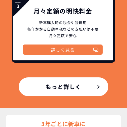
故障リスクが
非常に低い
月々定額の明快料金
新車購入時の税金や
3年以内の契約なので、故障リスクが非常
新車購入時の税金や諸費用
諸費用などが不要
に少なくなります。例え故障してもメーカ
高残価設定を実現！
毎年かかる自動車税などの
支払いは不要
ー保証があるから安心です。
月々定額で安心
低価格が可能に！
車を購入する場合、購入時に｢登録時諸費
用｣や「各種税金」は車両本体以外にかか
詳しく見る
ジョイカルジャパンが今まで培ってきた
ります。
日本全国・世界中の流通ネットワークと
これらの費用がコミコミの料金です。
ノウハウを集約することでこの「超高残
価設定」を実現しました。
また特定の車両に絞ることによりこの価
格設定が可能となりました。
もっと詳しく
契約リスクが
少ない
ライフスタイルに合わせたお車の選択が
できます。急な引っ越し、転勤、家族が増
えるなど。その時その時の状況に合わせ
継続的にかかる費用が
た車を選べるっていいとおもいません
3年ごとに新車に