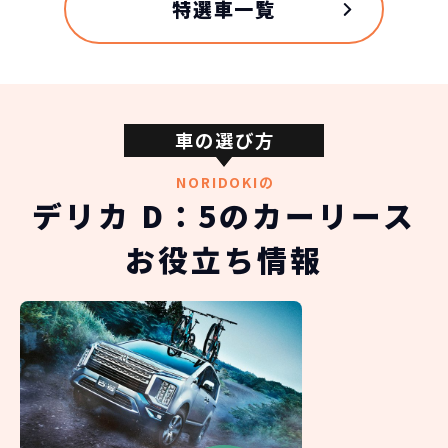
特選車一覧
車の選び方
三菱自動車 デリカ D：5の
スペック
NORIDOKIの
デリカ D：5のカーリース
自動車ローン
514
グレード
お役立ち情報
税込
万円
NORIDOKIが提案するカーライフ
G(ディーゼル)
5,148,000
円
車両重量
1950kg
総支払金額の差
三菱自動車 デリカ D：5
320
税込
乗車定員
万円