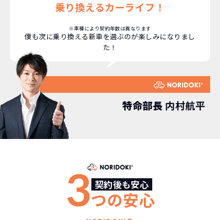
コミコミ
か？
乗り換えるカーライフ！
維持にかかる、毎年の｢自動車税｣はコミ
お車を返却いただく
※車種により契約年数は異なります
僕も次に乗り換える新車を選ぶのが楽しみになりまし
コミ。3年契約なので通常車検時にかかる
必要があるため
た！
｢自動車重量税｣、｢自賠責保険料｣「整備
料」などが不要となります。
通常のカーリースの場合、そのまま継続
して乗るか、購入するかなどを選べます。
しかし、NORIDOKIの場合は、車両を必
新型の新車に
定期的に乗換
ず返却していただくことを前提とするこ
特命部長
内村航平
とで「超低価格」を実現しています。
車はだいたい３年くらいで飽きると言わ
れています。
もちろん、その人によりますが、最新型
車に常に乗り続けられるのは気持ちよ
く、人にも自慢できます！
3
契約後も安心
つの安心