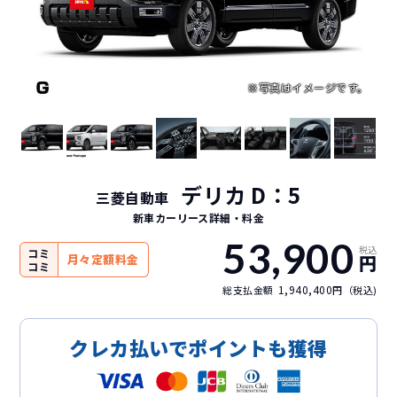
デリカ D：5
三菱自動車
新車カーリース詳細
・料金
53,900
税込
コミ
円
月々定額料金
コミ
1,940,400
総支払金額
円（税込)
クレカ払いでポイントも獲得