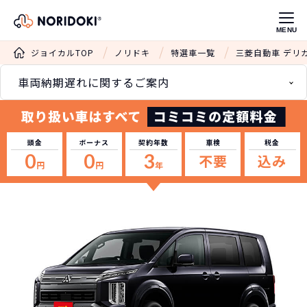
MENU
ジョイカルTOP
ノリドキ
特選車一覧
三菱自動車 デリ
車両納期遅れに関するご案内
頭金
ボーナス
契約年数
車検
税金
0
0
3
不要
込み
円
円
年