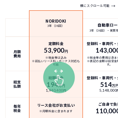
→
横にスクロール可能
NORIDOKI
自動車ロー
3年（36回）
3年（36回）・実質年率
定額料金
登録料・車両代・
53,900
143,00
月額
円
費用
※税金等は込み
※税金等の費用は含ま
※前払いリース料・ボーナス対応も
※表記の金額は目安金
可能
す。
総額料金
登録料・車両代・
総支
194
514
払額
万円
万
1,940,400
5,148,000
円
ご自身で負
リース会社がお支払い
毎年
110,00
税金
※月額料金に含まれます