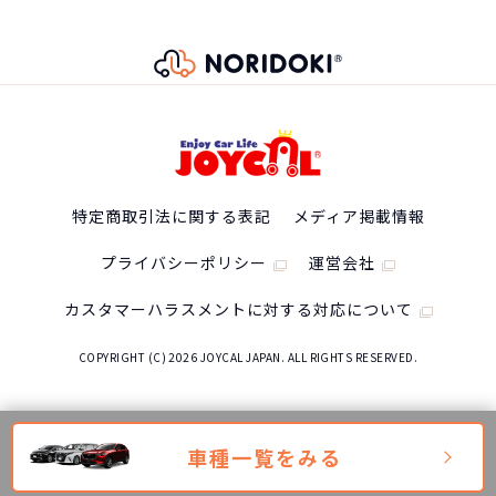
53,900
※車種により契約年数は異なります
月々の支払
円/月
最高出力
107(145)/3500
トランスミッション
8速スポーツモード A/T
特定商取引法に関する表記
メディア掲載情報
最大トルク
プライバシーポリシー
運営会社
380(38.7)/2000
カスタマーハラスメントに対する対応について
シート列
COPYRIGHT (C) 2026 JOYCAL JAPAN. ALL RIGHTS RESERVED.
3列
車種一覧をみる
WLTCモード燃費