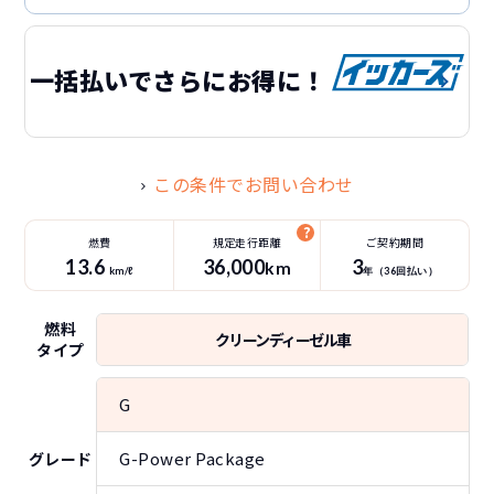
一括払いでさらにお得に！
この条件でお問い合わせ
燃費
規定走行距離
ご契約期間
13.6
36
,000
3
km
km/ℓ
年（
36
回払い）
燃料
クリーンディーゼル車
タイプ
G
G-Power Package
グレード