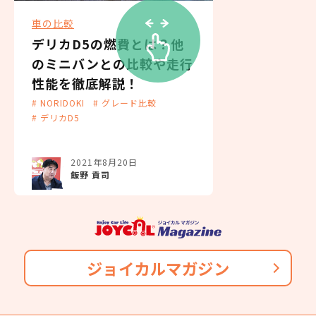
143,000
車の比較
7名
月々の支払
円/月
デリカD5の燃費とは？他
3年（36回）・実質年率 5.0%
純正タイヤサイズ
のミニバンとの比較や走行
性能を徹底解説！
194
225/55R19
おクルマの乗換えは、多額の費用が発生するため、短
# NORIDOKI
# グレード比較
税込
万円
期でカンタンに乗換えるのが難しくなります。
# デリカD5
駆動方式
たとえ、数年で飽きてしまっても、故障が多発するま
1,940,400
円
で乗り続けている方は多いのではないでしょうか？
4WD
2021年8月20日
NORIDOKIの提案するカーライフは３年毎に新車に乗
飯野 貢司
り換え続けるというもの。3年毎に好きな新車を選んで
エンジン形式
乗り換えられるし、故障・車検などの心配をする必要
4N14
がありません。また、6年乗るつもりで買ったのに、転
勤・妊娠・転職・ボーナスカットなど予想しない出来
ジョイカルマガジン
型式
事が発生しても短期契約で乗換えることができるの
で、ライフスタイルに合わせて乗り換えが可能です。
3DA-CV1W