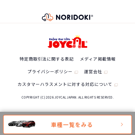
53,900
※車種により契約年数は異なります
月々の支払
円/月
最高出力
107(145)/3500
トランスミッション
8速スポーツモード A/T
特定商取引法に関する表記
メディア掲載情報
最大トルク
プライバシーポリシー
運営会社
380(38.7)/2000
カスタマーハラスメントに対する対応について
シート列
COPYRIGHT (C) 2026 JOYCAL JAPAN. ALL RIGHTS RESERVED.
3列
車種一覧をみる
WLTCモード燃費