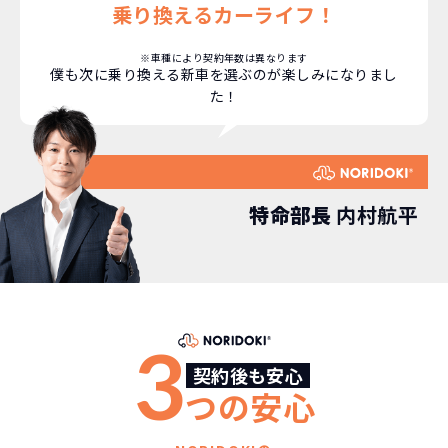
コミコミ
か？
乗り換えるカーライフ！
維持にかかる、毎年の｢自動車税｣はコミ
お車を返却いただく
※車種により契約年数は異なります
僕も次に乗り換える新車を選ぶのが楽しみになりまし
コミ。3年契約なので通常車検時にかかる
必要があるため
た！
｢自動車重量税｣、｢自賠責保険料｣「整備
料」などが不要となります。
通常のカーリースの場合、そのまま継続
して乗るか、購入するかなどを選べます。
しかし、NORIDOKIの場合は、車両を必
新型の新車に
定期的に乗換
ず返却していただくことを前提とするこ
特命部長
内村航平
とで「超低価格」を実現しています。
車はだいたい３年くらいで飽きると言わ
れています。
もちろん、その人によりますが、最新型
車に常に乗り続けられるのは気持ちよ
く、人にも自慢できます！
3
契約後も安心
つの安心