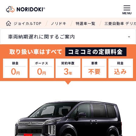
MENU
ジョイカルTOP
ノリドキ
特選車一覧
三菱自動車 デリ
車両納期遅れに関するご案内
頭金
ボーナス
契約年数
車検
税金
0
0
3
不要
込み
円
円
年