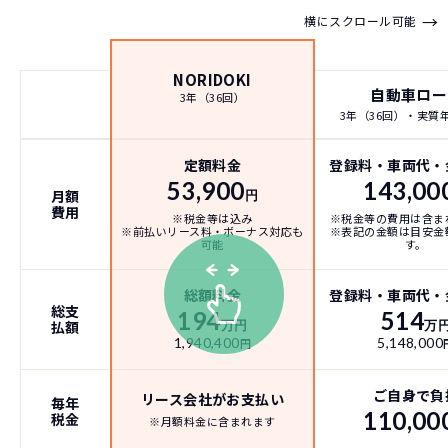
→
横にスクロール可能
NORIDOKI
自動車ロー
3年（36回）
3年（36回）・実質年率
定額料金
登録料・車両代・
53,900
143,00
月額
円
費用
※税金等は込み
※税金等の費用は含ま
※前払いリース料・ボーナス対応も
※表記の金額は目安金
可能
す。
総額料金
登録料・車両代・
総支
194
514
払額
万円
万
1,940,400
5,148,000
円
ご自身で負
リース会社がお支払い
毎年
110,00
税金
※月額料金に含まれます