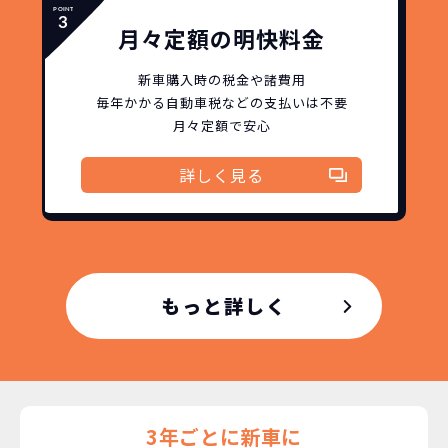
故障リスクが
非常に低い
月々定額の明快料金
新車購入時の税金や
3年以内の契約なので、故障リスクが非常
新車購入時の税金や諸費用
諸費用などが不要
に少なくなります。例え故障してもメーカ
高残価設定を実現！
毎年かかる自動車税などの
支払いは不要
ー保証があるから安心です。
月々定額で安心
低価格が可能に！
車を購入する場合、購入時に｢登録時諸費
用｣や「各種税金」は車両本体以外にかか
詳しく見る
ジョイカルジャパンが今まで培ってきた
ります。
日本全国・世界中の流通ネットワークと
これらの費用がコミコミの料金です。
ノウハウを集約することでこの「超高残
価設定」を実現しました。
また特定の車両に絞ることによりこの価
格設定が可能となりました。
もっと詳しく
契約リスクが
少ない
ライフスタイルに合わせたお車の選択が
できます。急な引っ越し、転勤、家族が増
えるなど。その時その時の状況に合わせ
継続的にかかる費用が
た車を選べるっていいとおもいません
3年ごとに新車に