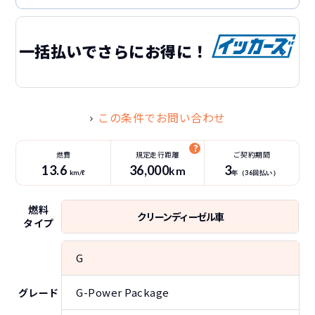
一括払いでさらにお得に！
この条件でお問い合わせ
燃費
規定走行距離
ご契約期間
13.6
36
,000
3
km
km/ℓ
年（
36
回払い）
燃料
クリーンディーゼル車
タイプ
G
G-Power Package
グレード