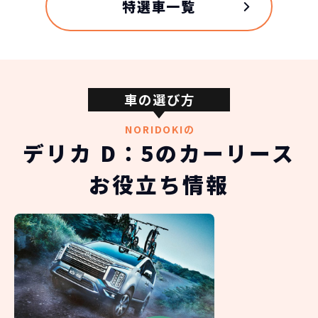
特選車一覧
車の選び方
三菱自動車 デリカ D：5の
スペック
NORIDOKIの
デリカ D：5のカーリース
自動車ローン
514
グレード
お役立ち情報
税込
万円
NORIDOKIが提案するカーライフ
G(ディーゼル)
5,148,000
円
車両重量
1950kg
総支払金額の差
三菱自動車 デリカ D：5
320
税込
乗車定員
万円