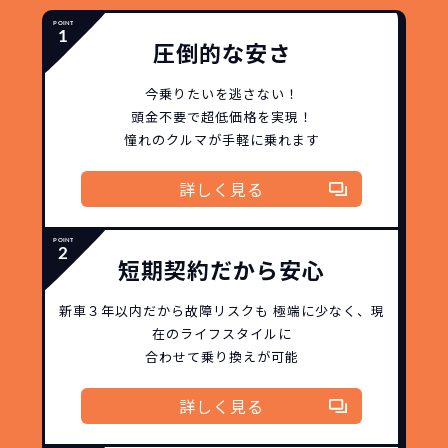
圧倒的な安さ
今乗りたいを逃さない！
頭金不要で超低価格を実現！
憧れのクルマが手軽に乗れます
どこよりも安く
短期間だから安心！
月々定額料金で安心
ご契約いただけます！
詳しく見る
NORIDOKIなら頭金・ボーナス払い・諸経費・税
NORIDOKIなら短期リースでも安いんです！
NORIDOKIは高残価設定を実現！
常
短期契約だから安心
頭金不要で超低価格！
に新車なので故障の心配がありませんし、急なラ
金など一切不要！
月々「定額料金」をお支払い
憧れのクルマが手軽に乗れ
イフスタイルの変化にも対応が可能です。
いただくだけでご利用いただけます。
ます！
新車３年以内だから
故障リスクも
極端に少なく、
現
在のライフスタイルに
安さの秘密
合わせて乗り換えが可能
詳しく見る