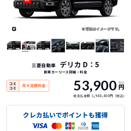
デリカ D：5
三菱自動車
新車カーリース詳細
・料金
53,900
税込
コミ
円
月々定額料金
コミ
1,940,400
総支払金額
円（税込)
クレカ払いでポイントも獲得