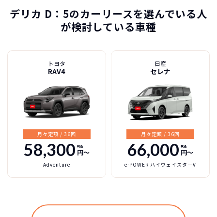
デリカ D：5のカーリースを選んでいる人
が検討している車種
三菱自動車
カーリースって結局ローンで
新車に乗りたいけど、まとまったお金がない。
たしかに安いけど、自分のものにならないんで
買うより高いんで
トヨタ
日産
デリカ D：5の特徴
すよね？
ボーナスも
しょ？
不安
RAV4
セレナ
総支払い金額
を
比べれば一目
頭金・ボーナス払い・車検が不要！
所有の方がリスクがいっぱい！
瞭然！
月額以外は
3年ごとに新車に
一切不要の定額料
乗換えるカ
圧倒的な安さが
金
ーライフ
お分かりいた
月々定額 / 36回
月々定額 / 36回
58,300
66,000
税込
税込
だけます。
円〜
円〜
※車種により契約年数は異なります
Adventure
e-POWER ハイウェイスターV
自動車ローンで所有した場合