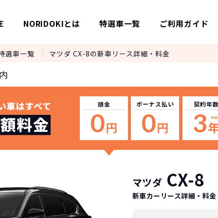
E
NORIDOKIとは
特選車一覧
ご利用ガイド
特選車一覧
マツダ CX-8の新車リース詳細・料金
内
頭金
ボーナス
払い
契約年
0
0
3
36
回
円
円
CX-8
マツダ
新車カーリース詳細
・料金