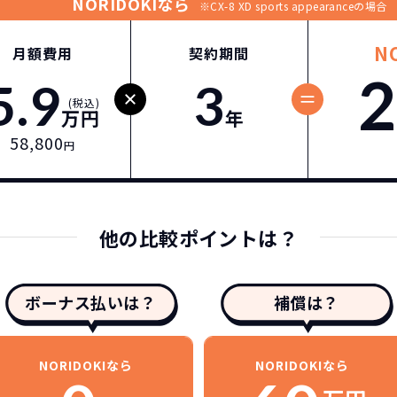
NORIDOKIなら
※CX-8 XD sports appearanceの場合
N
月額費用
契約期間
2
5.9
3
(税込)
万円
年
58,800
円
他の比較ポイントは？
ボーナス払いは？
補償は？
NORIDOKIなら
NORIDOKIなら