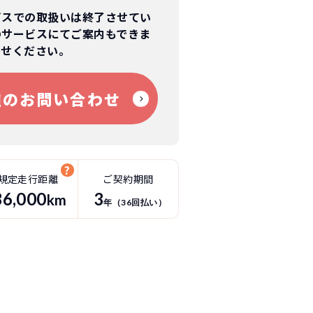
ビスでの取扱いは終了させてい
のサービスにてご案内もできま
わせください。
種のお問い合わせ
規定走行距離
ご契約期間
36
,000
3
km
年（
36
回払い）