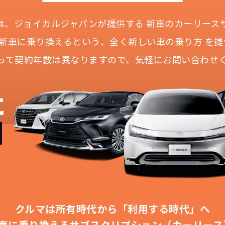
Iとは、ジョイカルジャパンが提供する
新車のカーリース
に新車に乗り換えるという、
全く新しい車の乗り方 を提
って契約年数は異なりますので、
気軽にお問い合わせ
どこよりも安く
短期間だから安心！
月々定額料金で安心
ご契約いただけます
に
IDOKIなら頭金・ボーナス払い・諸経費・税金など一
NORIDOKIなら短期リースでも安いんです！
NORIDOKIは高残価設定を実現！
障の心配がありませんし、急なライフスタイルの変化に
「定額料金」をお支払いいただくだけでご利用いただけ
頭金不要で超低価格！
憧れのクルマが手軽に乗れます
安さの秘密
クルマは所有時代から「利用する時代」へ
車に乗り換える
サブスクリプション（カーリース