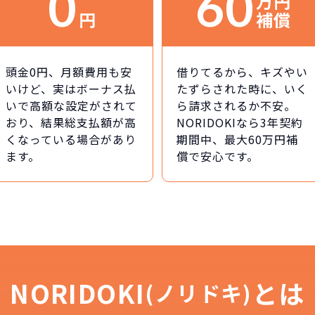
0
60
万円
円
補償
頭金0円、月額費用も安
借りてるから、キズやい
いけど、実はボーナス払
たずらされた時に、いく
いで高額な設定がされて
ら請求されるか不安。
おり、結果総支払額が高
NORIDOKIなら3年契約
くなっている場合があり
期間中、最大60万円補
ます。
償で安心です。
NORIDOKI
とは
(ノリドキ)