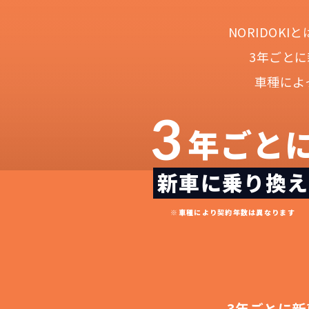
NORIDOK
3年ごと
車種によ
3
年ごと
新車に乗り換え
NOR
常に新車なので故
月々
※車種により契約年数は異なります
3年ごとに新