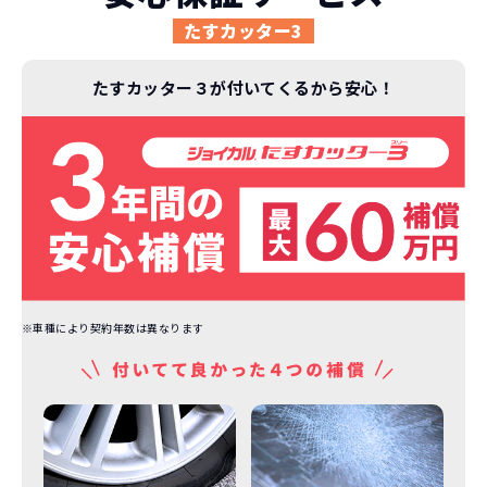
たすカッター3
安さの秘密
たすカッター３が付いてくるから安心！
故障リスクが
非常に低い
新車購入時の税金や
3年以内の契約なので、故障リスクが非常
諸費用などが不要
に少なくなります。例え故障してもメーカ
高残価設定を実現！
ー保証があるから安心です。
低価格が可能に！
車を購入する場合、購入時に｢登録時諸費
用｣や「各種税金」は車両本体以外にかか
※車種により契約年数は異なります
ジョイカルジャパンが今まで培ってきた
ります。
日本全国・世界中の流通ネットワークと
これらの費用がコミコミの料金です。
ノウハウを集約することでこの「超高残
価設定」を実現しました。
また特定の車両に絞ることによりこの価
格設定が可能となりました。
契約リスクが
少ない