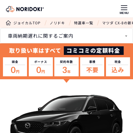
MENU
ジョイカルTOP
ノリドキ
特選車一覧
マツダ CX-8の
車両納期遅れに関するご案内
頭金
ボーナス
契約年数
車検
税金
0
0
3
不要
込み
円
円
年