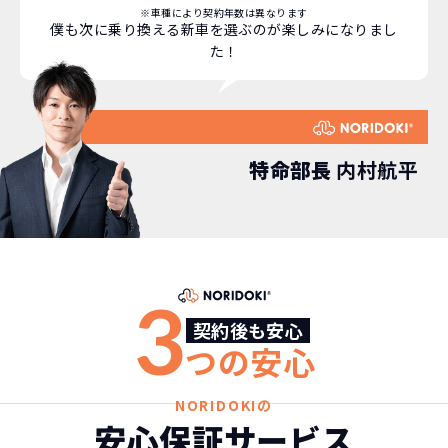
※車種により契約年数は異なります
僕も次に乗り換える新車を選ぶのが楽しみになりまし
た！
特命部長
内村航平
どこよりも安く
短期間だから安心！
月々定額料金で安心
ご契約いただけます！
3
契約後も安心
つの安心
NORIDOKIなら頭金・ボーナス払い・諸経費・税
NORIDOKIなら短期リースでも安いんです！
NORIDOKIは高残価設定を実現！
常
頭金不要で超低価格！
に新車なので故障の心配がありませんし、急なラ
金など一切不要！
月々「定額料金」をお支払い
憧れのクルマが手軽に乗れ
NORIDOKIの
イフスタイルの変化にも対応が可能です。
いただくだけでご利用いただけます。
ます！
安心保証サービス