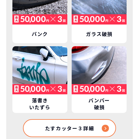
ライフスタイルに合わせたお車の選択が
できます。急な引っ越し、転勤、家族が増
えるなど。その時その時の状況に合わせ
継続的にかかる費用が
パンク
ガラス破損
た車を選べるっていいとおもいません
コミコミ
か？
維持にかかる、毎年の｢自動車税｣はコミ
お車を返却いただく
コミ。3年契約なので通常車検時にかかる
必要があるため
｢自動車重量税｣、｢自賠責保険料｣「整備
料」などが不要となります。
通常のカーリースの場合、そのまま継続
して乗るか、購入するかなどを選べます。
しかし、NORIDOKIの場合は、車両を必
新型の新車に
定期的に乗換
落書き
バンパー
ず返却していただくことを前提とするこ
いたずら
破損
とで「超低価格」を実現しています。
車はだいたい３年くらいで飽きると言わ
れています。
たすカッター３詳細
もちろん、その人によりますが、最新型
車に常に乗り続けられるのは気持ちよ