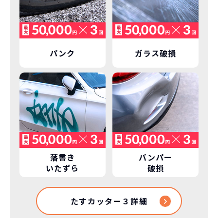
格設定が可能となりました。
契約リスクが
少ない
ライフスタイルに合わせたお車の選択が
できます。急な引っ越し、転勤、家族が増
パンク
ガラス破損
えるなど。その時その時の状況に合わせ
継続的にかかる費用が
た車を選べるっていいとおもいません
コミコミ
か？
維持にかかる、毎年の｢自動車税｣はコミ
お車を返却いただく
コミ。3年契約なので通常車検時にかかる
必要があるため
｢自動車重量税｣、｢自賠責保険料｣「整備
料」などが不要となります。
通常のカーリースの場合、そのまま継続
して乗るか、購入するかなどを選べます。
落書き
バンパー
しかし、NORIDOKIの場合は、車両を必
いたずら
破損
新型の新車に
定期的に乗換
ず返却していただくことを前提とするこ
とで「超低価格」を実現しています。
車はだいたい３年くらいで飽きると言わ
たすカッター３詳細
れています。
もちろん、その人によりますが、最新型