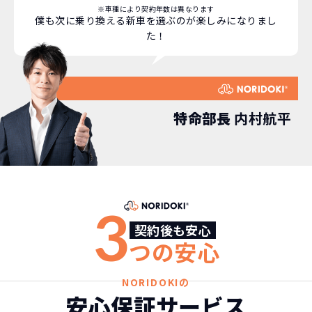
※車種により契約年数は異なります
僕も次に乗り換える新車を選ぶのが楽しみになりまし
た！
特命部長
内村航平
3
どこよりも安く
短期間だから安心！
月々定額料金で安心
ご契約いただけます！
契約後も安心
つの安心
NORIDOKIなら頭金・ボーナス払い・諸経費・税
NORIDOKIなら短期リースでも安いんです！
NORIDOKIは高残価設定を実現！
常
NORIDOKIの
頭金不要で超低価格！
に新車なので故障の心配がありませんし、急なラ
金など一切不要！
月々「定額料金」をお支払い
憧れのクルマが手軽に乗れ
安心保証サービス