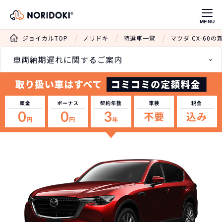
MENU
ジョイカルTOP
ノリドキ
特選車一覧
マツダ CX-60
車両納期遅れに関するご案内
頭金
ボーナス
契約年数
車検
税金
0
0
3
不要
込み
円
円
年