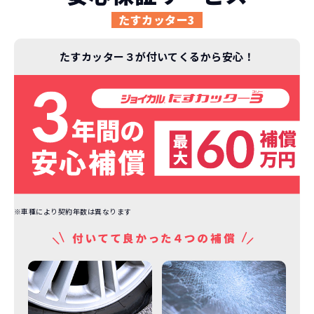
イフスタイルの変化にも対応が可能です。
いただくだけでご利用いただけます。
ます！
たすカッター3
安さの秘密
たすカッター３が付いてくるから安心！
故障リスクが
非常に低い
新車購入時の税金や
3年以内の契約なので、故障リスクが非常
諸費用などが不要
に少なくなります。例え故障してもメーカ
高残価設定を実現！
ー保証があるから安心です。
低価格が可能に！
車を購入する場合、購入時に｢登録時諸費
※車種により契約年数は異なります
用｣や「各種税金」は車両本体以外にかか
ジョイカルジャパンが今まで培ってきた
ります。
日本全国・世界中の流通ネットワークと
これらの費用がコミコミの料金です。
ノウハウを集約することでこの「超高残
価設定」を実現しました。
また特定の車両に絞ることによりこの価