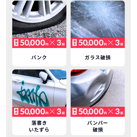
維持にかかる、毎年の｢自動車税｣はコミ
お車を返却いただく
コミ。3年契約なので通常車検時にかかる
必要があるため
｢自動車重量税｣、｢自賠責保険料｣「整備
料」などが不要となります。
通常のカーリースの場合、そのまま継続
して乗るか、購入するかなどを選べます。
しかし、NORIDOKIの場合は、車両を必
新型の新車に
定期的に乗換
パンク
ガラス破損
ず返却していただくことを前提とするこ
とで「超低価格」を実現しています。
車はだいたい３年くらいで飽きると言わ
れています。
もちろん、その人によりますが、最新型
車に常に乗り続けられるのは気持ちよ
く、人にも自慢できます！
落書き
バンパー
いたずら
破損