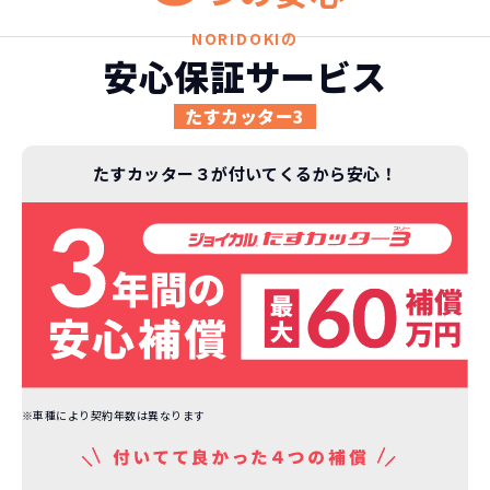
故障リスクが
非常に低い
NORIDOKIの
新車購入時の税金や
安心保証サービス
3年以内の契約なので、故障リスクが非常
諸費用などが不要
に少なくなります。例え故障してもメーカ
高残価設定を実現！
たすカッター3
ー保証があるから安心です。
低価格が可能に！
車を購入する場合、購入時に｢登録時諸費
用｣や「各種税金」は車両本体以外にかか
たすカッター３が付いてくるから安心！
ジョイカルジャパンが今まで培ってきた
ります。
日本全国・世界中の流通ネットワークと
これらの費用がコミコミの料金です。
ノウハウを集約することでこの「超高残
価設定」を実現しました。
また特定の車両に絞ることによりこの価
格設定が可能となりました。
契約リスクが
少ない
ライフスタイルに合わせたお車の選択が
できます。急な引っ越し、転勤、家族が増
※車種により契約年数は異なります
えるなど。その時その時の状況に合わせ
継続的にかかる費用が
た車を選べるっていいとおもいません
コミコミ
か？