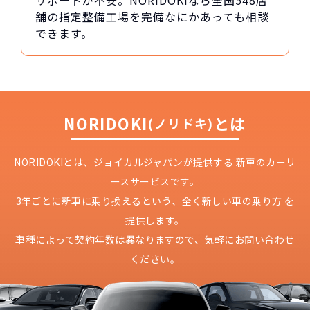
サポートが不安。NORIDOKIなら全国548店
舗の指定整備工場を完備なにかあっても相談
できます。
NORIDOKI
とは
(ノリドキ)
NORIDOKIとは、ジョイカルジャパンが提供する
新車のカーリ
ースサービスです。
3年ごとに新車に乗り換えるという、
全く新しい車の乗り方 を
提供します。
車種によって契約年数は異なりますので、
気軽にお問い合わせ
ください。