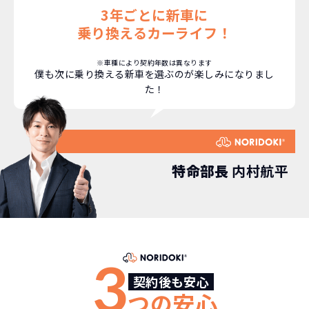
3年ごとに新車に
乗り換えるカーライフ！
※車種により契約年数は異なります
僕も次に乗り換える新車を選ぶのが楽しみになりまし
た！
どこよりも安く
短期間だから安心！
月々定額料金で安心
ご契約いただけます！
NORIDOKIなら頭金・ボーナス払い・諸経費・税
NORIDOKIなら短期リースでも安いんです！
NORIDOKIは高残価設定を実現！
常
特命部長
内村航平
頭金不要で超低価格！
に新車なので故障の心配がありませんし、急なラ
金など一切不要！
月々「定額料金」をお支払い
憧れのクルマが手軽に乗れ
イフスタイルの変化にも対応が可能です。
いただくだけでご利用いただけます。
ます！
安さの秘密
3
契約後も安心
つの安心