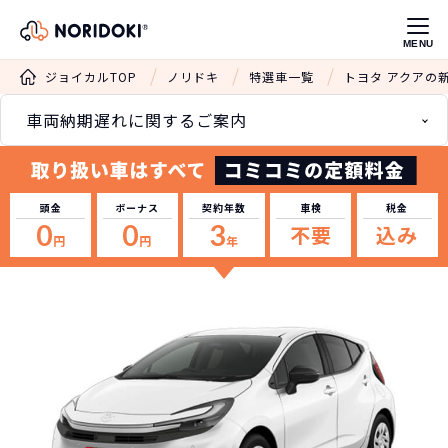
MENU
ジョイカルTOP
ノリドキ
特選車一覧
トヨタ アクアの
車両納期遅れに関するご案内
頭金
ボーナス
契約年数
車検
税金
0
0
3
不要
込み
円
円
年