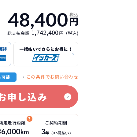
48,400
税込
円
1,742,400
総支払金額
円（税込)
獲得
一括払いでさらにお得に！
この条件でお問い合わせ
ル可能
お申し込み
規定走行距離
ご契約期間
36
,000
3
km
年（
36
回払い）