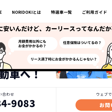
E
NORIDOKIとは
特選車一覧
ご利用ガイド
特選車一覧
ホンダ ヴェゼルの新車リース詳細・料金
い方はご来店ください！
リースなら
動車へ！
い合わせ
ウェブで
34-9083
お問