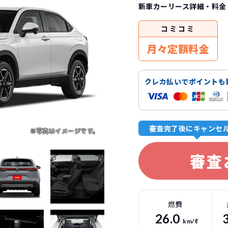
新車カーリース詳細
・料金
コミ
コミ
月々定額料金
クレカ払いでポイントも
審査完了後にキャンセ
審査
燃費
26.0
km/ℓ