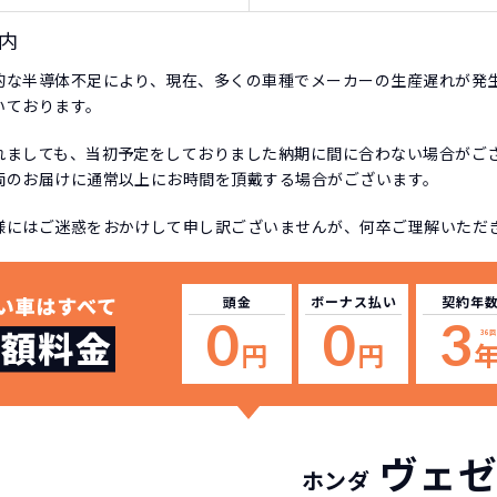
内
的な半導体不足により、現在、多くの車種でメーカーの生産遅れが発
いております。
れましても、当初予定をしておりました納期に間に合わない場合がご
両のお届けに通常以上にお時間を頂戴する場合がございます。
様にはご迷惑をおかけして申し訳ございませんが、何卒ご理解いただ
頭金
ボーナス
払い
契約年
0
0
3
36回
円
円
ヴェゼ
ホンダ