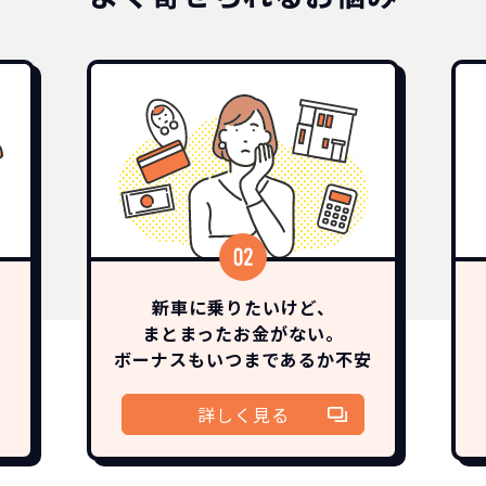
どこよりも安く
短期間だから安心！
月々定額料金で安心
ご契約いただけます
IDOKIなら頭金・ボーナス払い・諸経費・税金など一
NORIDOKIなら短期リースでも安いんです！
NORIDOKIは高残価設定を実現！
新車に乗りたいけど、
まとまったお金がない。
障の心配がありませんし、急なライフスタイルの変化に
「定額料金」をお支払いいただくだけでご利用いただけ
頭金不要で超低価格！
憧れのクルマが手軽に乗れます
ボーナスも
いつまであるか
不安
安さの秘密
詳しく見る