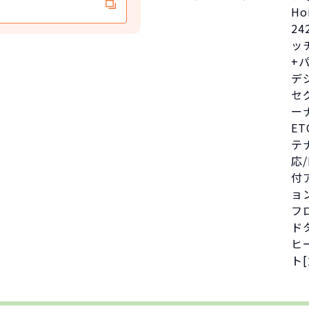
Ho
24
ッ
+
デ
セ
ー
E
テ
応
付
ョ
フ
ド
ヒ
ト