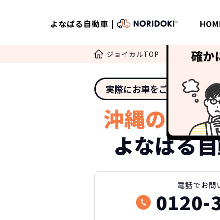
よなばる自動車 |
HOM
ジョイカルTOP
ノリドキ
実際にお車をご覧になりた
沖縄のカー
よなばる自
電話
でお問
0120-