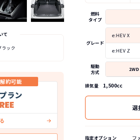
燃料
タイプ
いて
e:HEV X
グレード
ブラック
e:HEV Z
駆動
2WD
方式
中解約可能
1,500cc
排気量
プラン
選
フ
指定オプション