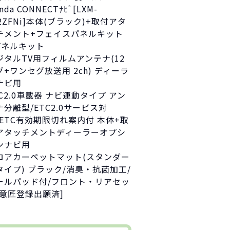
nda CONNECTﾅﾋﾞ[LXM-
2ZFNi]本体(ブラック)+取付アタ
チメント+フェイスパネルキット
パネルキット
ジタルTV用フィルムアンテナ(12
グ+ワンセグ放送用 2ch) ディーラ
ナビ用
TC2.0車載器 ナビ連動タイプ アン
ナ分離型/ETC2.0サービス対
/ETC有効期限切れ案内付 本体+取
アタッチメントディーラーオプシ
ンナビ用
ロアカーペットマット(スタンダー
タイプ) ブラック/消臭・抗菌加工/
ールパッド付/フロント・リアセッ
[意匠登録出願済]