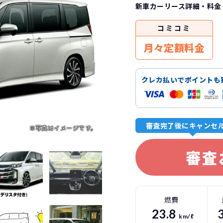
新車カーリース詳細
・料金
コミ
コミ
月々定額料金
クレカ払いでポイントも
審査完了後にキャンセ
審査
燃費
23.8
km/ℓ