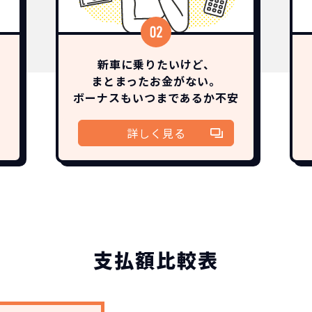
新車に乗りたいけど、
まとまったお金がない。
ボーナスも
いつまであるか
不安
どこよりも安く
短期間だから安心！
月々定額料金で安心
ご契約いただけます
詳しく見る
IDOKIなら頭金・ボーナス払い・諸経費・税金など一
NORIDOKIなら短期リースでも安いんです！
NORIDOKIは高残価設定を実現！
障の心配がありませんし、急なライフスタイルの変化に
「定額料金」をお支払いいただくだけでご利用いただけ
頭金不要で超低価格！
憧れのクルマが手軽に乗れます
支払額比較表
安さの秘密