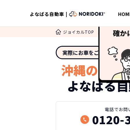
よなばる自動車 |
HOM
ジョイカルTOP
ノリドキ
実際にお車をご覧になりた
沖縄のカー
よなばる自
電話
でお問
0120-