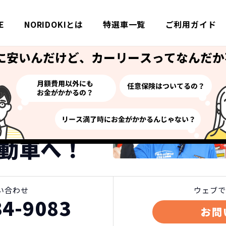
E
NORIDOKIとは
特選車一覧
ご利用ガイド
特選車一覧
トヨタ ノアの新車リース詳細・料金
い方はご来店ください！
リースなら
動車へ！
い合わせ
ウェブで
34-9083
お問