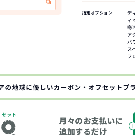
デ
指定オプション
ィ
寒
ア
パ
ス
フ
アの地球に優しい
カーボン・オフセットプ
月々のお支払いに
追加するだけ