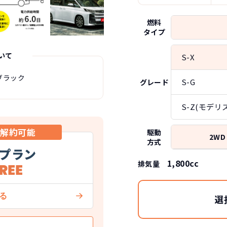
燃料
タイプ
いて
S-X
ブラック
S-G
グレード
S-Z(モデリ
中解約可能
駆動
2WD
方式
プラン
1,800cc
排気量
選