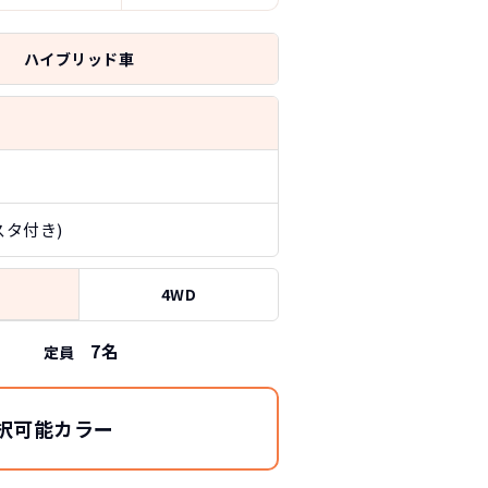
ハイブリッド車
スタ付き)
4WD
7
名
定員
択可能カラー