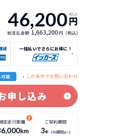
46,200
税込
円
1,663,200
総支払金額
円（税込)
獲得
一括払いでさらにお得に！
この条件でお問い合わせ
ル可能
お申し込み
規定走行距離
ご契約期間
36
,000
3
km
年（
36
回払い）