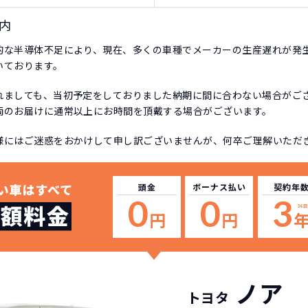
内
的な半導体不足により、現在、多くの車種でメーカーの生産遅れが発
いております。
れましても、当初予定をしておりました納期に間に合わない場合がご
両のお届けに通常以上にお時間を頂戴する場合がございます。
様にはご迷惑をおかけして申し訳ございませんが、何卒ご理解いただ
頭金
ボーナス
払い
契約年
0
0
3
36回
円
円
ノア
トヨタ