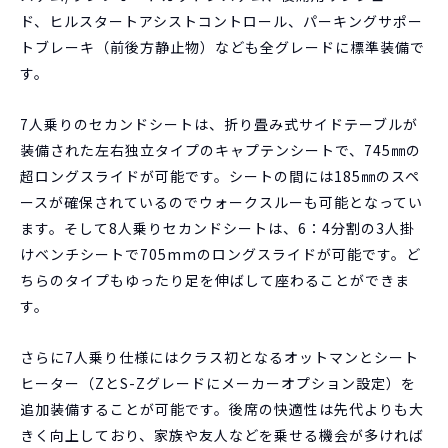
ド、ヒルスタートアシストコントロール、パーキングサポー
トブレーキ（前後方静止物）なども全グレードに標準装備で
す。
7人乗りのセカンドシートは、折り畳み式サイドテーブルが
装備された左右独立タイプのキャプテンシートで、745㎜の
超ロングスライドが可能です。シートの間には185㎜のスペ
ースが確保されているのでウォークスルーも可能となってい
ます。そして8人乗りセカンドシートは、6：4分割の3人掛
けベンチシートで705mmのロングスライドが可能です。ど
ちらのタイプもゆったり足を伸ばして座わることができま
す。
さらに7人乗り仕様にはクラス初となるオットマンとシート
ヒーター（ZとS-Zグレードにメーカーオプション設定）を
追加装備することが可能です。後席の快適性は先代よりも大
きく向上しており、家族や友人などを乗せる機会が多ければ