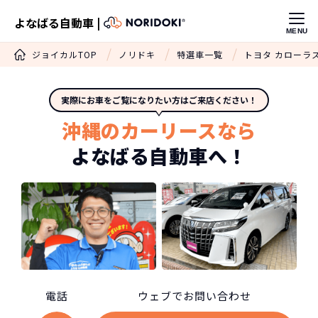
よなばる自動車 |
MENU
ジョイカルTOP
ノリドキ
特選車一覧
トヨタ カローラ
実際にお車をご覧になりたい方はご来店ください！
沖縄のカーリースなら
よなばる自動車へ！
電話
ウェブでお問い合わせ