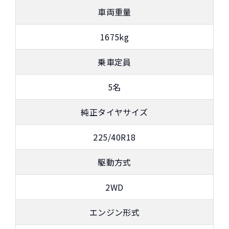
和感を感じず嬉しい装備となります。
車両重量
ナビもナビアプリで十分という方もいると思いま
す。逆に今までのナビ操作になれていたり、TVを見
1675kg
たい方にも対応できるようにTVチューナーやナビキ
ットを少し安めに設定をしてあるようです。
乗車定員
5名
純正タイヤサイズ
225/40R18
駆動方式
2WD
エンジン形式