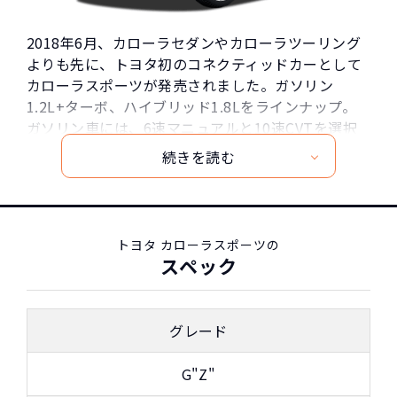
2018年6月、カローラセダンやカローラツーリング
よりも先に、トヨタ初のコネクティッドカーとして
カローラスポーツが発売されました。ガソリン
1.2L+ターボ、ハイブリッド1.8Lをラインナップ。
ガソリン車には、6速マニュアルと10速CVTを選択
することができます。
トヨタの推し進めるコネクティッドサービス技術と
は、クルマとネットが繋がることで新しい安心を提
供します。ボタンひとつでオペレーターを呼び出し
たり、万が一の事故や急病時に救急車やドクターヘ
トヨタ カローラスポーツの
リを自動手配出来たり、24時間365日サービスを受
スペック
けられます。
わざわざナビを購入する必要は、ありますか？とい
う提案をしたのが、トヨタ初のセンターディスプレ
グレード
イを採用するカローラです。モバイル世代の方々
は、音楽はミュージックサーバーにダウンロードし
G"Z"
てあり、それをBluetoothで飛ばして聞くことに違