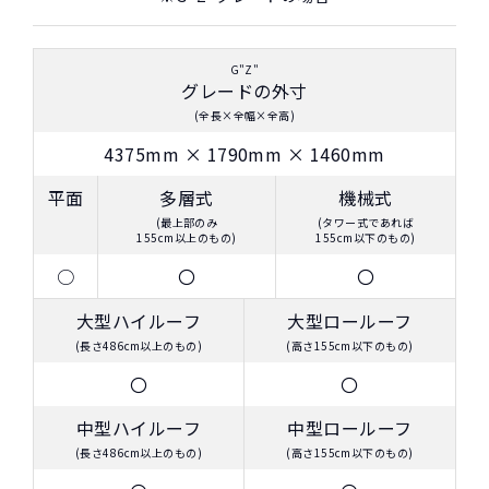
G"Z"
グレードの外寸
(全長×全幅×全高)
おクルマの乗換えは、多額の費用が発生するため、短
4375
mm ×
1790
mm ×
1460
mm
期でカンタンに乗換えるのが難しくなります。
平面
多層式
機械式
たとえ、数年で飽きてしまっても、故障が多発するま
(最上部のみ
(タワー式であれば
で乗り続けている方は多いのではないでしょうか？
155cm以上のもの)
155cm以下のもの)
NORIDOKIの提案するカーライフは３年毎に新車に乗
○
〇
〇
り換え続けるというもの。3年毎に好きな新車を選んで
大型ハイルーフ
大型ロールーフ
乗り換えられるし、故障・車検などの心配をする必要
(長さ486cm以上のもの)
(高さ155cm以下のもの)
がありません。また、6年乗るつもりで買ったのに、転
〇
〇
勤・妊娠・転職・ボーナスカットなど予想しない出来
事が発生しても短期契約で乗換えることができるの
中型ハイルーフ
中型ロールーフ
で、ライフスタイルに合わせて乗り換えが可能です。
(長さ486cm以上のもの)
(高さ155cm以下のもの)