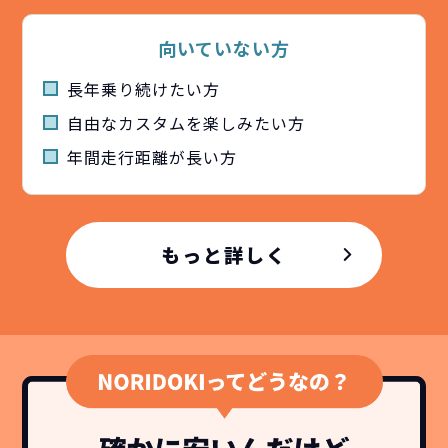
向いていない方
長年乗り続けたい方
自由なカスタムを楽しみたい方
年間⾛⾏距離が⻑い方
どこよりも安く
短期間だから安心！
月々定額料金で安心
ご契約いただけます！
NORIDOKIなら頭金・ボーナス払い・諸経費・税
NORIDOKIなら短期リースでも安いんです！
NORIDOKIは高残価設定を実現！
常
もっと詳しく
頭金不要で超低価格！
に新車なので故障の心配がありませんし、急なラ
金など一切不要！
月々「定額料金」をお支払い
憧れのクルマが手軽に乗れ
イフスタイルの変化にも対応が可能です。
いただくだけでご利用いただけます。
ます！
安さの秘密