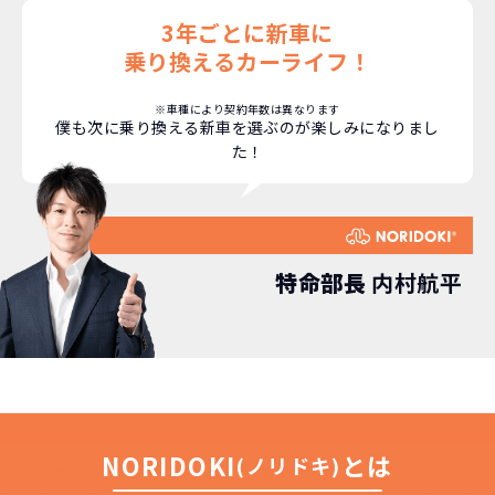
3年ごとに新車に
乗り換えるカーライフ！
※車種により契約年数は異なります
僕も次に乗り換える新車を選ぶのが楽しみになりまし
た！
特命部長
内村航平
NORIDOKI
とは
(ノリドキ)