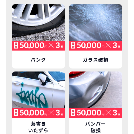
パンク
ガラス破損
落書き
バンパー
いたずら
破損