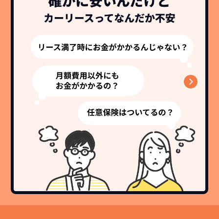
故障リスクが
非常に低い
新車購入時の税金や
3年以内の契約なので、故障リスクが非常
諸費用などが不要
に少なくなります。例え故障してもメーカ
高残価設定を実現！
ー保証があるから安心です。
低価格が可能に！
車を購入する場合、購入時に｢登録時諸費
用｣や「各種税金」は車両本体以外にかか
ジョイカルジャパンが今まで培ってきた
ります。
日本全国・世界中の流通ネットワークと
これらの費用がコミコミの料金です。
ノウハウを集約することでこの「超高残
価設定」を実現しました。
また特定の車両に絞ることによりこの価
格設定が可能となりました。
契約リスクが
少ない
ライフスタイルに合わせたお車の選択が
できます。急な引っ越し、転勤、家族が増
えるなど。その時その時の状況に合わせ
継続的にかかる費用が
た車を選べるっていいとおもいません