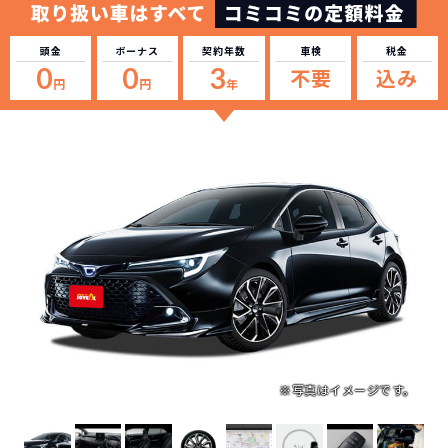
頭金
ボーナス
契約年数
車検
税金
0
0
3
不要
込み
円
円
年