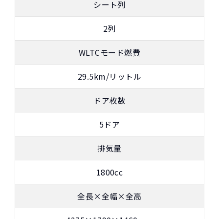
シート列
2列
WLTCモード燃費
カーリースって結局ローンで
新車に乗りたいけど、まとまったお金がない。
たしかに安いけど、自分のものにならないんで
買うより高いんで
すよね？
ボーナスも
しょ？
不安
29.5km/リットル
総支払い金額
を
比べれば一目
頭金・ボーナス払い・車検が不要！
所有の方がリスクがいっぱい！
ドア枚数
瞭然！
月額以外は
3年ごとに新車に
一切不要の定額料
乗換えるカ
5ドア
圧倒的な安さが
金
ーライフ
お分かりいた
排気量
だけます。
※車種により契約年数は異なります
1800cc
全長×全幅×全高
自動車ローンで所有した場合