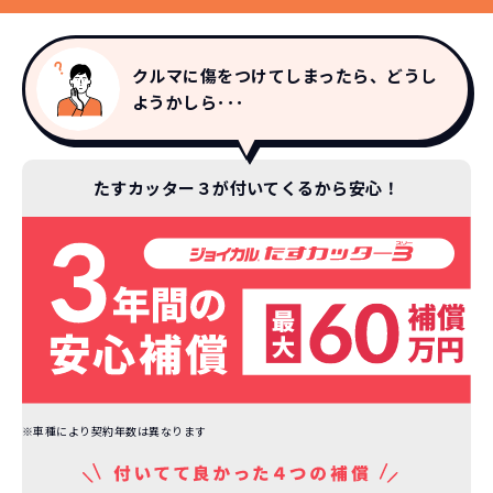
コミコミ
か？
維持にかかる、毎年の｢自動車税｣はコミ
お車を返却いただく
クルマに傷をつけてしまったら、どうし
コミ。3年契約なので通常車検時にかかる
必要があるため
ようかしら･･･
｢自動車重量税｣、｢自賠責保険料｣「整備
料」などが不要となります。
通常のカーリースの場合、そのまま継続
して乗るか、購入するかなどを選べます。
たすカッター３が付いてくるから安心！
しかし、NORIDOKIの場合は、車両を必
新型の新車に
定期的に乗換
ず返却していただくことを前提とするこ
とで「超低価格」を実現しています。
車はだいたい３年くらいで飽きると言わ
れています。
もちろん、その人によりますが、最新型
車に常に乗り続けられるのは気持ちよ
く、人にも自慢できます！
※車種により契約年数は異なります