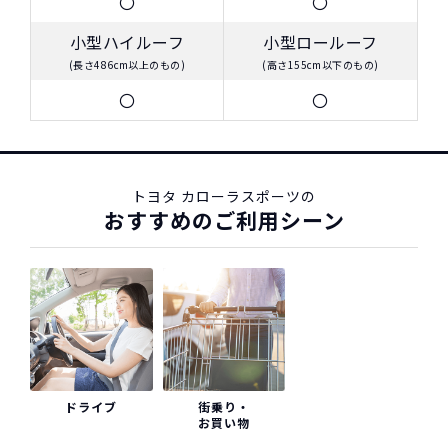
〇
〇
※車種により契約年数は異なります
小型ハイルーフ
小型ロールーフ
(長さ486cm以上のもの)
(高さ155cm以下のもの)
〇
〇
トヨタ カローラスポーツの
おすすめのご利用シーン
ドライブ
街乗り・
お買い物