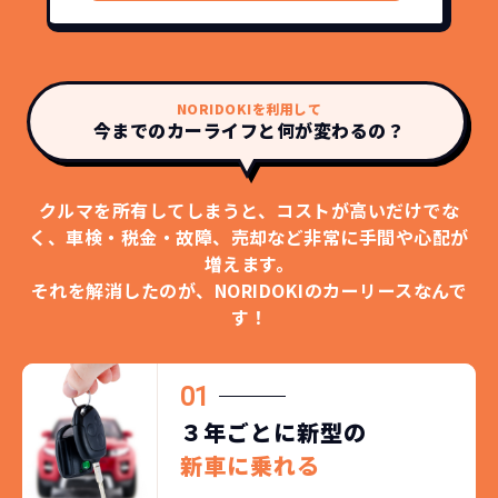
NORIDOKIを利用して
今までのカーライフと何が変わるの？
クルマを所有してしまうと、コストが高いだけでな
く、
車検・税金・故障、売却など非常に手間や心配が
増えます。
それを解消したのが、NORIDOKIのカーリースなんで
す！
01
３年ごとに新型の
新車に乗れる