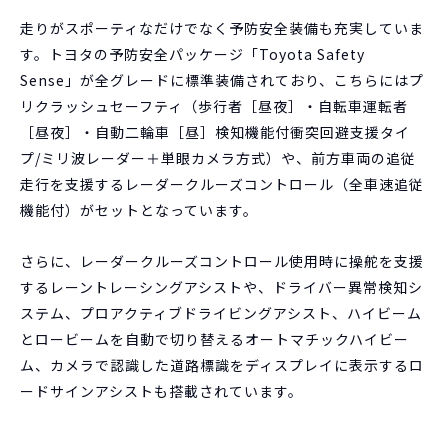
走りがスポーティなだけでなく予防安全装備も充実していま
す。トヨタの予防安全パッケージ「Toyota Safety
Sense」が全グレードに標準装備されており、こちらにはプ
リクラッシュセーフティ（歩行者［昼夜］・自転車運転者
［昼夜］・自動二輪車［昼］検知機能付衝突回避支援タイ
プ/ミリ波レーダー＋単眼カメラ方式）や、前方車両の追従
走行を支援するレーダークルーズコントロール（全車速追従
機能付）がセットとなっています。
さらに、レーダークルーズコントロール使用時に操舵を支援
するレーントレーシングアシストや、ドライバー異常検知シ
ステム、プロアクティブドライビングアシスト、ハイビーム
とロービームを自動で切り替えるオートマチックハイビー
ム、カメラで認識した道路標識をディスプレイに表示するロ
ードサインアシストも搭載されています。