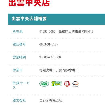
出雲中央店
出雲中央店舗概要
所在地
〒693-0066
島根県出雲市高岡町441
電話番号
0853-31-5177
営業時間
9：00～18：00
休業日
毎週火曜日、第2第4水曜日
取扱サービ
ス
運営会社
ニシオ有限会社