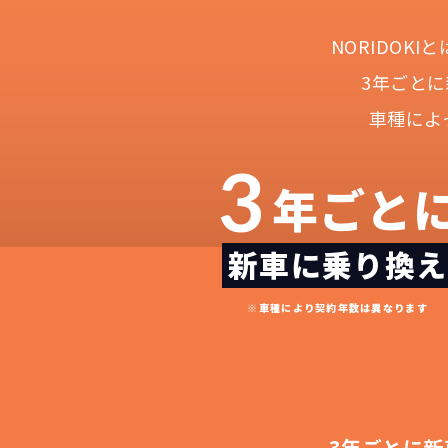
NORIDOK
3年ごと
車種によ
3
年ごと
新車に乗り換え
NOR
常に新車なので故
月々
※車種により契約年数は異なります
3年ごとに新