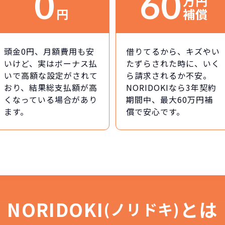
0
60
万円
円
補償
頭金0円、月額費用も安
借りてるから、キズやい
いけど、実はボーナス払
たずらされた時に、いく
いで高額な設定がされて
ら請求されるか不安。
おり、結果総支払額が高
NORIDOKIなら3年契約
くなっている場合があり
期間中、最大60万円補
ます。
償で安心です。
NORIDOKI
とは
(ノリドキ)