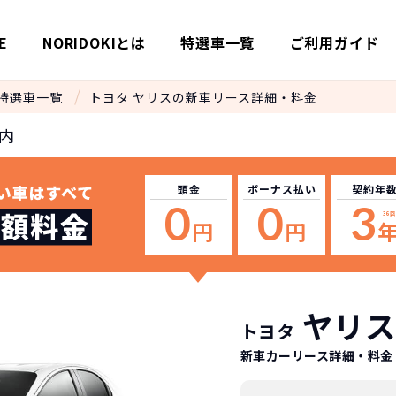
E
NORIDOKIとは
特選車一覧
ご利用ガイド
特選車一覧
トヨタ ヤリスの新車リース詳細・料金
内
頭金
ボーナス
払い
契約年
0
0
3
36
回
円
円
ヤリ
トヨタ
新車カーリース詳細
・料金