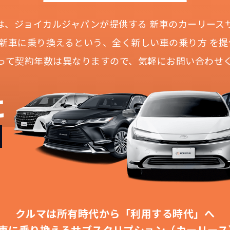
Iとは、ジョイカルジャパンが提供する
新車のカーリース
に新車に乗り換えるという、
全く新しい車の乗り方 を提
って契約年数は異なりますので、
気軽にお問い合わせ
どこよりも安く
短期間だから安心！
月々定額料金で安心
ご契約いただけます
に
IDOKIなら頭金・ボーナス払い・諸経費・税金など一
NORIDOKIなら短期リースでも安いんです！
NORIDOKIは高残価設定を実現！
障の心配がありませんし、急なライフスタイルの変化に
「定額料金」をお支払いいただくだけでご利用いただけ
頭金不要で超低価格！
憧れのクルマが手軽に乗れます
安さの秘密
クルマは所有時代から「利用する時代」へ
車に乗り換える
サブスクリプション（カーリース