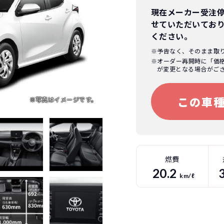
現在メーカー受注
せていただいてお
ください。
※予告なく、そのまま取
※オーダー再開時に「価
が変更となる場合がご
この車
燃費
20.2
km/ℓ