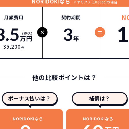
NORIDOKIなら
※ヤリス X (1000cc)の場合
N
月額費用
契約期間
1
3.5
3
(税込)
万円
年
35,200
円
他の比較ポイントは？
ボーナス払いは？
補償は？
NORIDOKIなら
NORIDOKIなら