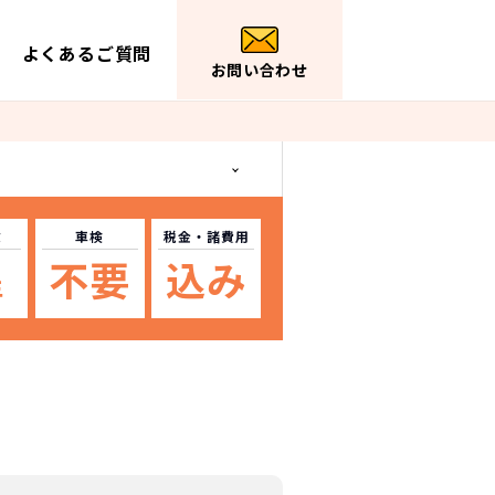
よくあるご質問
お問い合わせ
数
車検
税金
・諸費用
不要
込み
年
ス