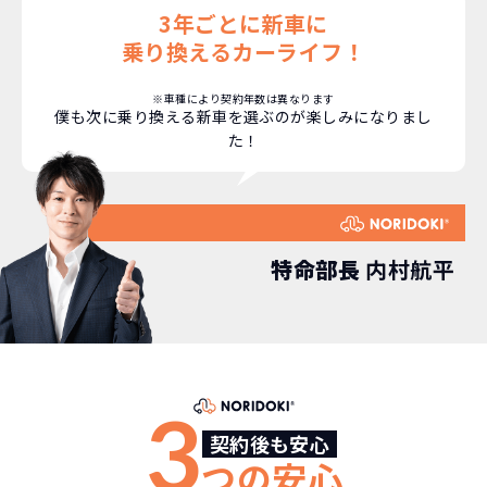
安さの秘密
3年ごとに新車に
乗り換えるカーライフ！
※車種により契約年数は異なります
僕も次に乗り換える新車を選ぶのが楽しみになりまし
故障リスクが
非常に低い
た！
新車購入時の税金や
3年以内の契約なので、故障リスクが非常
諸費用などが不要
に少なくなります。例え故障してもメーカ
高残価設定を実現！
ー保証があるから安心です。
低価格が可能に！
車を購入する場合、購入時に｢登録時諸費
特命部長
内村航平
用｣や「各種税金」は車両本体以外にかか
ジョイカルジャパンが今まで培ってきた
ります。
日本全国・世界中の流通ネットワークと
これらの費用がコミコミの料金です。
ノウハウを集約することでこの「超高残
価設定」を実現しました。
3
また特定の車両に絞ることによりこの価
格設定が可能となりました。
契約後も安心
契約リスクが
少ない
つの安心