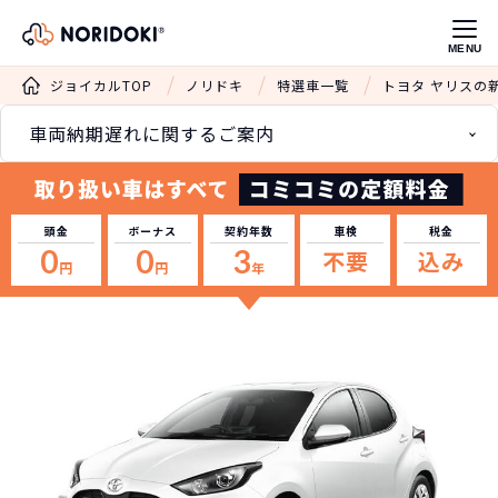
MENU
ジョイカルTOP
ノリドキ
特選車一覧
トヨタ ヤリスの
車両納期遅れに関するご案内
頭金
ボーナス
契約年数
車検
税金
0
0
3
不要
込み
円
円
年