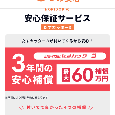
ライフスタイルに合わせたお車の選択が
NORIDOKIの
できます。急な引っ越し、転勤、家族が増
安心保証サービス
えるなど。その時その時の状況に合わせ
継続的にかかる費用が
た車を選べるっていいとおもいません
たすカッター3
コミコミ
か？
たすカッター３が付いてくるから安心！
維持にかかる、毎年の｢自動車税｣はコミ
お車を返却いただく
コミ。3年契約なので通常車検時にかかる
必要があるため
｢自動車重量税｣、｢自賠責保険料｣「整備
料」などが不要となります。
通常のカーリースの場合、そのまま継続
して乗るか、購入するかなどを選べます。
しかし、NORIDOKIの場合は、車両を必
新型の新車に
定期的に乗換
ず返却していただくことを前提とするこ
とで「超低価格」を実現しています。
車はだいたい３年くらいで飽きると言わ
れています。
※車種により契約年数は異なります
もちろん、その人によりますが、最新型
車に常に乗り続けられるのは気持ちよ
く、人にも自慢できます！