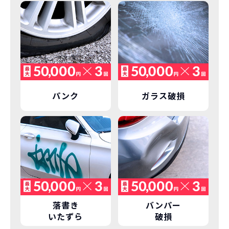
パンク
ガラス破損
落書き
バンパー
いたずら
破損