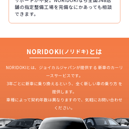
サポートが不安。NORIDOKIなら全国548店
舗の指定整備工場を完備なにかあっても相談
できます。
NORIDOKI
とは
(ノリドキ)
NORIDOKIとは、ジョイカルジャパンが提供する
新車のカーリ
ースサービスです。
3年ごとに新車に乗り換えるという、
全く新しい車の乗り方 を
提供します。
車種によって契約年数は異なりますので、
気軽にお問い合わせ
ください。