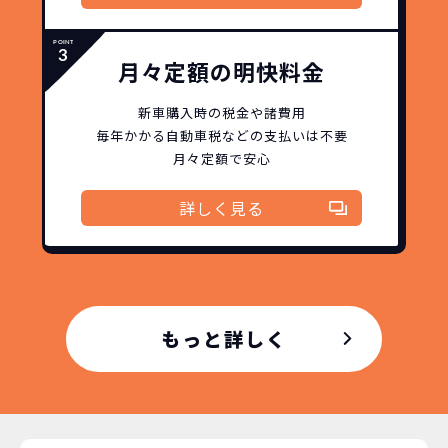
月々定額の明快料金
新車購入時の税金や諸費用
毎年かかる自動車税などの
支払いは不要
月々定額で安心
詳しく見る
どこよりも安く
短期間だから安心！
月々定額料金で安心
ご契約いただけます！
もっと詳しく
NORIDOKIなら頭金・ボーナス払い・諸経費・税
NORIDOKIなら短期リースでも安いんです！
NORIDOKIは高残価設定を実現！
常
頭金不要で超低価格！
に新車なので故障の心配がありませんし、急なラ
金など一切不要！
月々「定額料金」をお支払い
憧れのクルマが手軽に乗れ
イフスタイルの変化にも対応が可能です。
いただくだけでご利用いただけます。
ます！