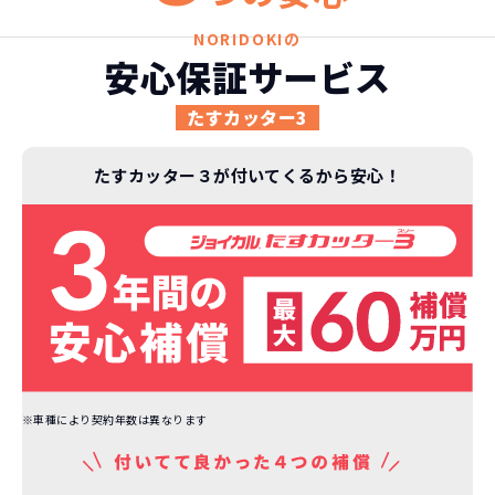
ライフスタイルに合わせたお車の選択が
NORIDOKIの
できます。急な引っ越し、転勤、家族が増
安心保証サービス
えるなど。その時その時の状況に合わせ
継続的にかかる費用が
た車を選べるっていいとおもいません
たすカッター3
コミコミ
か？
たすカッター３が付いてくるから安心！
維持にかかる、毎年の｢自動車税｣はコミ
お車を返却いただく
コミ。3年契約なので通常車検時にかかる
必要があるため
｢自動車重量税｣、｢自賠責保険料｣「整備
料」などが不要となります。
通常のカーリースの場合、そのまま継続
して乗るか、購入するかなどを選べます。
しかし、NORIDOKIの場合は、車両を必
新型の新車に
定期的に乗換
ず返却していただくことを前提とするこ
とで「超低価格」を実現しています。
車はだいたい３年くらいで飽きると言わ
れています。
※車種により契約年数は異なります
もちろん、その人によりますが、最新型
車に常に乗り続けられるのは気持ちよ
く、人にも自慢できます！