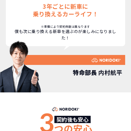
安さの秘密
3年ごとに新車に
乗り換えるカーライフ！
※車種により契約年数は異なります
僕も次に乗り換える新車を選ぶのが楽しみになりまし
故障リスクが
非常に低い
た！
新車購入時の税金や
3年以内の契約なので、故障リスクが非常
諸費用などが不要
に少なくなります。例え故障してもメーカ
高残価設定を実現！
ー保証があるから安心です。
低価格が可能に！
車を購入する場合、購入時に｢登録時諸費
特命部長
内村航平
用｣や「各種税金」は車両本体以外にかか
ジョイカルジャパンが今まで培ってきた
ります。
日本全国・世界中の流通ネットワークと
これらの費用がコミコミの料金です。
ノウハウを集約することでこの「超高残
価設定」を実現しました。
3
また特定の車両に絞ることによりこの価
格設定が可能となりました。
契約後も安心
契約リスクが
少ない
つの安心