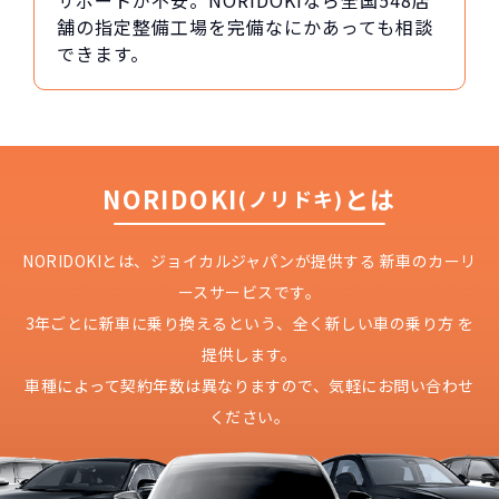
サポートが不安。NORIDOKIなら全国548店
舗の指定整備工場を完備なにかあっても相談
できます。
NORIDOKI
とは
(ノリドキ)
NORIDOKIとは、ジョイカルジャパンが提供する
新車のカーリ
ースサービスです。
3年ごとに新車に乗り換えるという、
全く新しい車の乗り方 を
提供します。
車種によって契約年数は異なりますので、
気軽にお問い合わせ
ください。