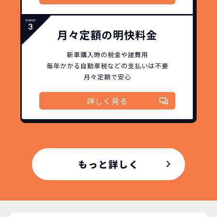
月々定額の明快料金
新車購入時の税金や諸費用
毎年かかる自動車税などの
支払いは不要
月々定額で安心
詳しく見る
どこよりも安く
短期間だから安心！
月々定額料金で安心
ご契約いただけます！
もっと詳しく
NORIDOKIなら頭金・ボーナス払い・諸経費・税
NORIDOKIなら短期リースでも安いんです！
NORIDOKIは高残価設定を実現！
常
頭金不要で超低価格！
に新車なので故障の心配がありませんし、急なラ
金など一切不要！
月々「定額料金」をお支払い
憧れのクルマが手軽に乗れ
イフスタイルの変化にも対応が可能です。
いただくだけでご利用いただけます。
ます！