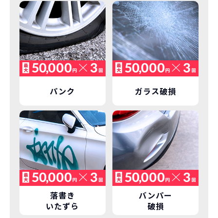
パンク
ガラス破損
落書き
バンパー
いたずら
破損