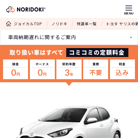
MENU
ジョイカルTOP
ノリドキ
特選車一覧
トヨタ ヤリスの
車両納期遅れに関するご案内
頭金
ボーナス
契約年数
車検
税金
0
0
3
不要
込み
円
円
年