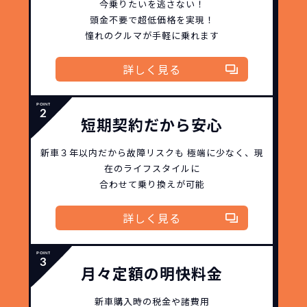
今乗りたいを逃さない！
日本全国・世界中の流通ネットワークと
これらの費用がコミコミの料金です。
頭金不要で超低価格を実現！
ノウハウを集約することでこの「超高残
憧れのクルマが手軽に乗れます
価設定」を実現しました。
また特定の車両に絞ることによりこの価
詳しく見る
格設定が可能となりました。
契約リスクが
少ない
ライフスタイルに合わせたお車の選択が
短期契約だから安心
できます。急な引っ越し、転勤、家族が増
えるなど。その時その時の状況に合わせ
新車３年以内だから
故障リスクも
極端に少なく、
現
継続的にかかる費用が
た車を選べるっていいとおもいません
在のライフスタイルに
コミコミ
か？
合わせて乗り換えが可能
維持にかかる、毎年の｢自動車税｣はコミ
お車を返却いただく
詳しく見る
コミ。3年契約なので通常車検時にかかる
必要があるため
｢自動車重量税｣、｢自賠責保険料｣「整備
料」などが不要となります。
通常のカーリースの場合、そのまま継続
月々定額の明快料金
して乗るか、購入するかなどを選べます。
しかし、NORIDOKIの場合は、車両を必
新車購入時の税金や諸費用