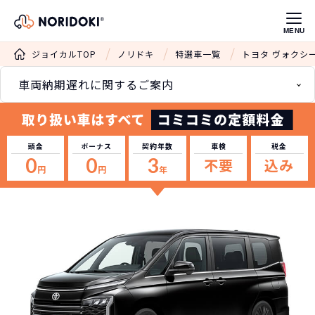
MENU
ジョイカルTOP
ノリドキ
特選車一覧
トヨタ ヴォクシ
車両納期遅れに関するご案内
頭金
ボーナス
契約年数
車検
税金
0
0
3
不要
込み
円
円
年