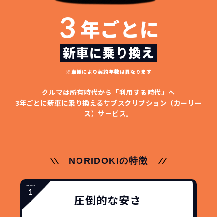
3
年ごとに
NORIDOKIなら頭金・ボーナス払い・諸経費・税
NORIDOKIなら短期リースでも安いんです！
NORIDOKIは高残価設定を実現！
常
頭金不要で超低価格！
に新車なので故障の心配がありませんし、急なラ
金など一切不要！
月々「定額料金」をお支払い
憧れのクルマが手軽に乗れ
新車に乗り換え
イフスタイルの変化にも対応が可能です。
いただくだけでご利用いただけます。
ます！
※車種により契約年数は異なります
安さの秘密
クルマは所有時代から「利用する時代」へ
3年ごとに新車に乗り換える
サブスクリプション（カーリー
ス）サービス。
故障リスクが
非常に低い
新車購入時の税金や
3年以内の契約なので、故障リスクが非常
NORIDOKIの特徴
諸費用などが不要
に少なくなります。例え故障してもメーカ
高残価設定を実現！
ー保証があるから安心です。
低価格が可能に！
車を購入する場合、購入時に｢登録時諸費
圧倒的な安さ
用｣や「各種税金」は車両本体以外にかか
ジョイカルジャパンが今まで培ってきた
ります。