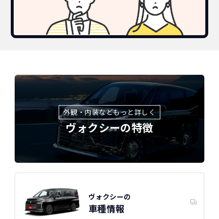
外観・内装などもっと詳しく
ヴォクシーの特徴
トヨタ
カーリースって結局ローンで
新車に乗りたいけど、まとまったお金がない。
たしかに安いけど、自分のものにならないんで
買うより高いんで
ヴォクシーの特徴
すよね？
ボーナスも
しょ？
不安
ヴォクシーの
車種情報