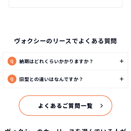
総支払い金額
を
比べれば一目
頭金・ボーナス払い・車検が不要！
所有の方がリスクがいっぱい！
瞭然！
月額以外は
3年ごとに新車に
一切不要の定額料
乗換えるカ
圧倒的な安さが
金
ーライフ
お分かりいた
だけます。
ヴォクシーのリースでよくある質問
※車種により契約年数は異なります
2022年1月に4代目となるフルモデルチェンジを受け
た90系ヴォクシーは、ノアの兄弟車です。ヴォクシ
納期はどれくらいかかりますか？
自動車ローンで所有した場合
Q
ーは、3ナンバー専用車種としてエアロフォルムグ
レードのみに絞られ、ターゲットは先代から引き続
き、ヤングファミリーとなります。このミドルクラ
旧型との違いはなんですか？
Q
スは、ほかのメーカー各社からも投入される激戦カ
テゴリとなっています。
車両本体価格も、ガソリン2WD車でも300万円を超
える価格帯となり、大幅な価格アップになったこと
よくあるご質問一覧
により、装備はワンランクもツーランクもアップし
トヨタ ヴォクシーの
ています。ミドルクラスミニバンの中でも、エアロ
スペック
フォルム系のみの設定なので、ハイエンドクラスに