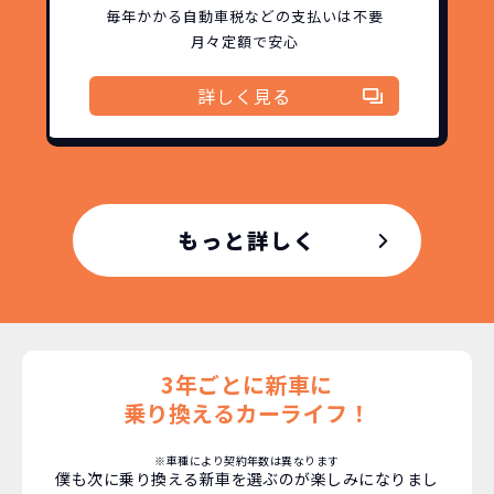
新型の新車に
定期的に乗換
ず返却していただくことを前提とするこ
毎年かかる自動車税などの
支払いは不要
月々定額で安心
とで「超低価格」を実現しています。
車はだいたい３年くらいで飽きると言わ
れています。
詳しく見る
もちろん、その人によりますが、最新型
車に常に乗り続けられるのは気持ちよ
く、人にも自慢できます！
もっと詳しく
3年ごとに新車に
乗り換えるカーライフ！
※車種により契約年数は異なります
僕も次に乗り換える新車を選ぶのが楽しみになりまし