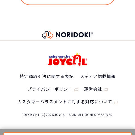
で乗り続けている方は多いのではないでしょうか？
1,782,000
円
2WD
NORIDOKIの提案するカーライフは３年毎に新車に乗
り換え続けるというもの。3年毎に好きな新車を選んで
エンジン形式
乗り換えられるし、故障・車検などの心配をする必要
M20A
がありません。また、6年乗るつもりで買ったのに、転
勤・妊娠・転職・ボーナスカットなど予想しない出来
型式
事が発生しても短期契約で乗換えることができるの
で、ライフスタイルに合わせて乗り換えが可能です。
6BA-MZRA90W
49,500
特定商取引法に関する表記
メディア掲載情報
※車種により契約年数は異なります
月々の支払
円/月
最高出力
プライバシーポリシー
運営会社
125［170］/6600
カスタマーハラスメントに対する対応について
トランスミッション
COPYRIGHT (C) 2026 JOYCAL JAPAN. ALL RIGHTS RESERVED.
Direct Shift-CVT(ギヤ機構付自動無段変速機）