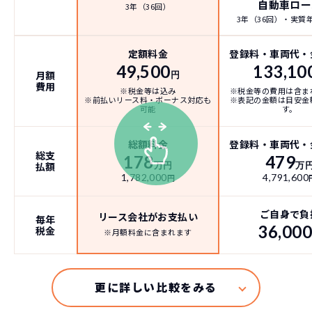
自動車ロー
3年（36回）
3年（36回）・実質年率
定額料金
登録料・車両代・
49,500
133,10
月額
円
費用
※税金等は込み
※税金等の費用は含ま
※前払いリース料・ボーナス対応も
※表記の金額は目安金
可能
す。
総額料金
登録料・車両代・
総支
178
479
払額
万円
万
1,782,000
4,791,600
円
ご自身で負
リース会社がお支払い
毎年
36,00
税金
※月額料金に含まれます