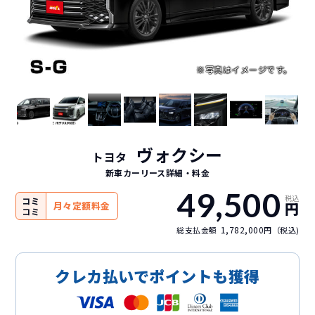
ヴォクシー
トヨタ
新車カーリース詳細
・料金
49,500
税込
コミ
円
月々定額料金
コミ
1,782,000
総支払金額
円（税込)
クレカ払いでポイントも獲得