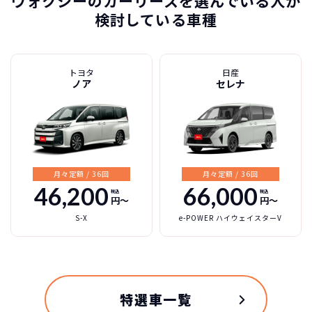
ヴォクシーのカーリースを選んでいる人が
位置するかも知れません。
自動車ローン
検討している車種
フロントは、今にも噛み付いてきそうな大きな開口
479
グレード
税込
グリルの周りをメッキ加飾された｢ヤンチャ｣イメー
万円
NORIDOKIが提案するカーライフ
ジ。リアは、2本の横ラインでシャープなイメージに
S-G
なります。流れるシーケンシャルウィンカーと薄型3
4,791,600
円
トヨタ
日産
ノア
セレナ
連ヘッドライトは秀逸なデザインです。ハニカムメ
車両重量
ッシュ内の5か所のLEDランプは｢薄暮灯｣と言い、フ
ォグランプではありませんので、お間違えな
1610kg
総支払金額の差
く・・・また、フォグランプの設定はありません。
300
NORIDOKIでは、S-G：快適利便Midパッケージ＋バ
税込
乗車定員
ックガイドモニター、S-Z：快適利便Hiパッケー
万円
月々定額 / 36回
月々定額 / 36回
ジ、BSM₊SEA₊FCTA₊LCA+PKSB、トヨタチームメイ
46,200
66,000
133,100
税込
税込
7名
円〜
円〜
月々の支払
トアドバンストパーク＋パノラミックビューモニタ
トヨタ ヴォクシー
円/月
S-X
e-POWER ハイウェイスターV
ーが、リース料に含まれております。また、7人乗り
3年（36回）・実質年率 5.0%
純正タイヤサイズ
のみの指定となります。
205/60R16
おクルマの乗換えは、多額の費用が発生するため、短
178
期でカンタンに乗換えるのが難しくなります。
特選車一覧
税込
駆動方式
万円
たとえ、数年で飽きてしまっても、故障が多発するま