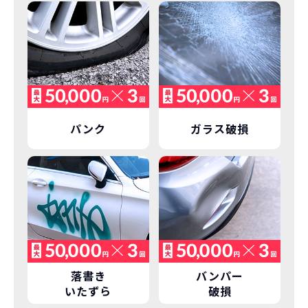
コミ。3年契約なので通常車検時にかかる
必要があるため
｢自動車重量税｣、｢自賠責保険料｣「整備
料」などが不要となります。
通常のカーリースの場合、そのまま継続
して乗るか、購入するかなどを選べます。
しかし、NORIDOKIの場合は、車両を必
新型の新車に
定期的に乗換
ず返却していただくことを前提とするこ
とで「超低価格」を実現しています。
車はだいたい３年くらいで飽きると言わ
パンク
ガラス破損
れています。
もちろん、その人によりますが、最新型
車に常に乗り続けられるのは気持ちよ
く、人にも自慢できます！
落書き
バンパー
いたずら
破損