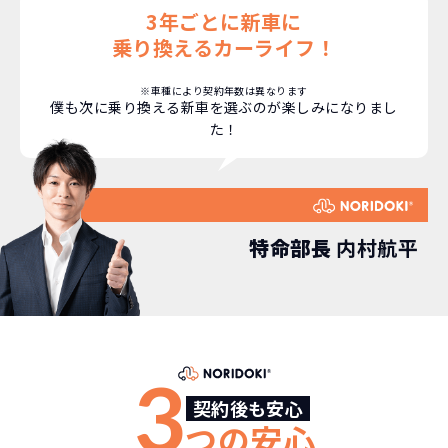
3年ごとに新車に
乗り換えるカーライフ！
どこよりも安く
短期間だから安心！
月々定額料金で安心
ご契約いただけます！
※車種により契約年数は異なります
僕も次に乗り換える新車を選ぶのが楽しみになりまし
た！
NORIDOKIなら頭金・ボーナス払い・諸経費・税
NORIDOKIなら短期リースでも安いんです！
NORIDOKIは高残価設定を実現！
常
頭金不要で超低価格！
に新車なので故障の心配がありませんし、急なラ
金など一切不要！
月々「定額料金」をお支払い
憧れのクルマが手軽に乗れ
イフスタイルの変化にも対応が可能です。
いただくだけでご利用いただけます。
ます！
特命部長
内村航平
安さの秘密
3
故障リスクが
非常に低い
契約後も安心
新車購入時の税金や
つの安心
3年以内の契約なので、故障リスクが非常