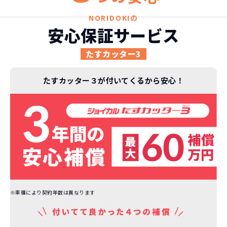
諸費用などが不要
に少なくなります。例え故障してもメーカ
高残価設定を実現！
NORIDOKIの
ー保証があるから安心です。
低価格が可能に！
安心保証サービス
車を購入する場合、購入時に｢登録時諸費
用｣や「各種税金」は車両本体以外にかか
ジョイカルジャパンが今まで培ってきた
たすカッター3
ります。
日本全国・世界中の流通ネットワークと
これらの費用がコミコミの料金です。
ノウハウを集約することでこの「超高残
たすカッター３が付いてくるから安心！
価設定」を実現しました。
また特定の車両に絞ることによりこの価
格設定が可能となりました。
契約リスクが
少ない
ライフスタイルに合わせたお車の選択が
できます。急な引っ越し、転勤、家族が増
えるなど。その時その時の状況に合わせ
継続的にかかる費用が
た車を選べるっていいとおもいません
コミコミ
か？
※車種により契約年数は異なります
維持にかかる、毎年の｢自動車税｣はコミ
お車を返却いただく