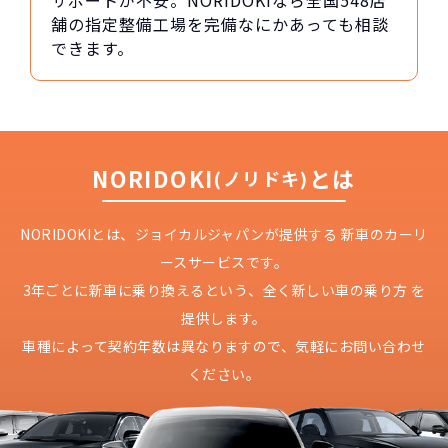
サポートが不安。NORIDOKIなら全国548店
舗の指定整備工場を完備なにかあっても相談
できます。
NORIDOKI
とは
(ノリドキ)
NORIDOKIとは、ジョイカルジャパンが提供する
新車のカーリ
ースサービスです。
3年ごとに新車に乗り換えるという、
全く新しい車の乗り方 を
提供します。
車種によって契約年数は異なりますので、
気軽にお問い合わせ
ください。