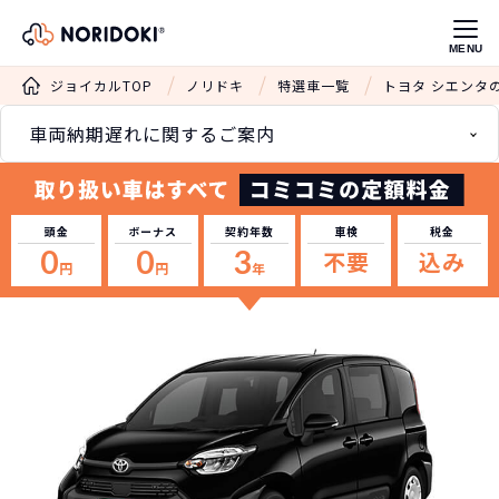
MENU
ジョイカルTOP
ノリドキ
特選車一覧
トヨタ シエンタ
車両納期遅れに関するご案内
頭金
ボーナス
契約年数
車検
税金
0
0
3
不要
込み
円
円
年