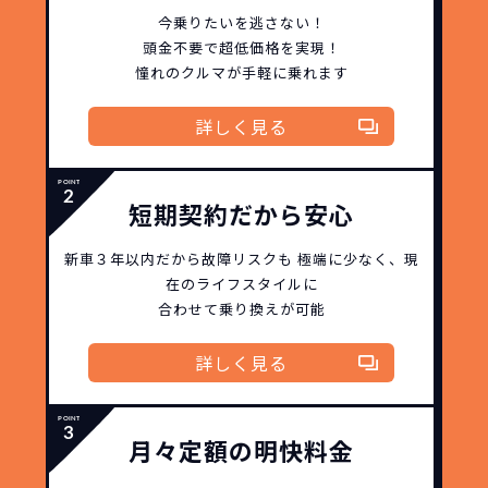
できます。急な引っ越し、転勤、家族が増
今乗りたいを逃さない！
えるなど。その時その時の状況に合わせ
頭金不要で超低価格を実現！
継続的にかかる費用が
た車を選べるっていいとおもいません
憧れのクルマが手軽に乗れます
コミコミ
か？
詳しく見る
維持にかかる、毎年の｢自動車税｣はコミ
お車を返却いただく
コミ。3年契約なので通常車検時にかかる
必要があるため
｢自動車重量税｣、｢自賠責保険料｣「整備
短期契約だから安心
料」などが不要となります。
通常のカーリースの場合、そのまま継続
新車３年以内だから
故障リスクも
極端に少なく、
現
して乗るか、購入するかなどを選べます。
在のライフスタイルに
しかし、NORIDOKIの場合は、車両を必
新型の新車に
定期的に乗換
合わせて乗り換えが可能
ず返却していただくことを前提とするこ
とで「超低価格」を実現しています。
車はだいたい３年くらいで飽きると言わ
詳しく見る
れています。
もちろん、その人によりますが、最新型
車に常に乗り続けられるのは気持ちよ
月々定額の明快料金
く、人にも自慢できます！