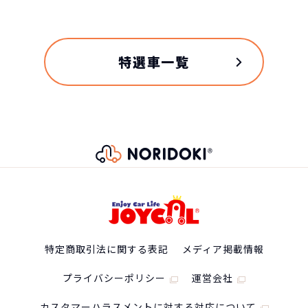
自動車ローンで所有した場合
特選車一覧
トヨタ GR86の
スペック
自動車ローン
407
グレード
税込
万円
NORIDOKIが提案するカーライフ
特定商取引法に関する表記
メディア掲載情報
RZ (AT)
4,078,800
円
プライバシーポリシー
運営会社
車両重量
カスタマーハラスメントに対する対応について