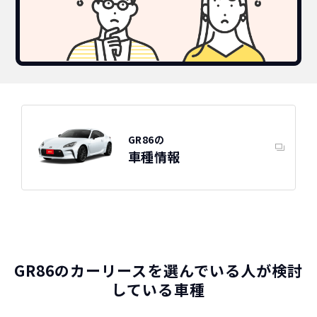
GR86の
トヨタ
カーリースって結局ローンで
新車に乗りたいけど、まとまったお金がない。
たしかに安いけど、自分のものにならないんで
買うより高いんで
車種情報
GR86の特徴
すよね？
ボーナスも
しょ？
不安
総支払い金額
を
比べれば一目
頭金・ボーナス払い・車検が不要！
所有の方がリスクがいっぱい！
瞭然！
月額以外は
3年ごとに新車に
一切不要の定額料
乗換えるカ
圧倒的な安さが
金
ーライフ
お分かりいた
GR86のカーリースを選んでいる人が検討
だけます。
している車種
※車種により契約年数は異なります