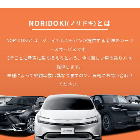
NORIDOKI
とは
(ノリドキ)
NORIDOKIとは、ジョイカルジャパンが提供する
新車のカーリ
ースサービスです。
3年ごとに新車に乗り換えるという、
全く新しい車の乗り方 を
提供します。
車種によって契約年数は異なりますので、
気軽にお問い合わせ
どこよりも安く
短期間だから安心！
月々定額料金で安心
ご契約いただけます！
ください。
NORIDOKIなら頭金・ボーナス払い・諸経費・税
NORIDOKIなら短期リースでも安いんです！
NORIDOKIは高残価設定を実現！
常
頭金不要で超低価格！
に新車なので故障の心配がありませんし、急なラ
金など一切不要！
月々「定額料金」をお支払い
憧れのクルマが手軽に乗れ
イフスタイルの変化にも対応が可能です。
いただくだけでご利用いただけます。
ます！
安さの秘密