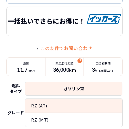
一括払いでさらにお得に！
この条件でお問い合わせ
燃費
規定走行距離
ご契約期間
11.7
36
,000
3
km
km/ℓ
年（
36
回払い）
燃料
ガソリン車
タイプ
RZ (AT)
グレード
RZ (MT)