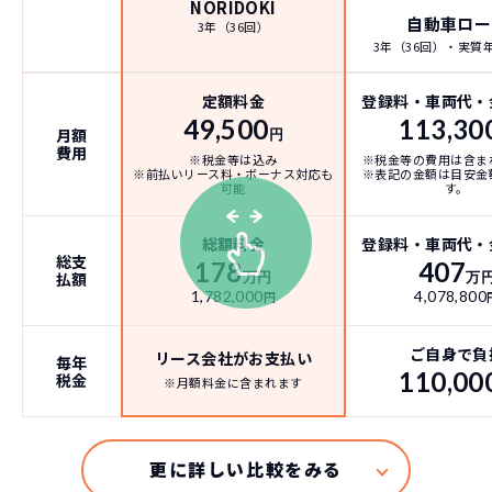
NORIDOKI
自動車ロー
3年（36回）
3年（36回）・実質年率
定額料金
登録料・車両代・
49,500
113,30
月額
円
費用
※税金等は込み
※税金等の費用は含ま
※前払いリース料・ボーナス対応も
※表記の金額は目安金
可能
す。
総額料金
登録料・車両代・
総支
178
407
払額
万円
万
1,782,000
4,078,800
円
ご自身で負
リース会社がお支払い
毎年
110,00
税金
※月額料金に含まれます