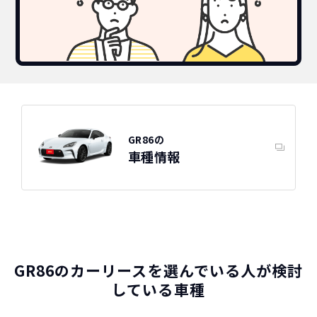
GR86の
トヨタ
カーリースって結局ローンで
新車に乗りたいけど、まとまったお金がない。
たしかに安いけど、自分のものにならないんで
買うより高いんで
車種情報
GR86の特徴
すよね？
ボーナスも
しょ？
不安
総支払い金額
を
比べれば一目
頭金・ボーナス払い・車検が不要！
所有の方がリスクがいっぱい！
瞭然！
月額以外は
3年ごとに新車に
一切不要の定額料
乗換えるカ
圧倒的な安さが
金
ーライフ
お分かりいた
GR86のカーリースを選んでいる人が検討
だけます。
している車種
※車種により契約年数は異なります