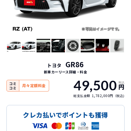
GR86
トヨタ
新車カーリース詳細
・料金
49,500
税込
コミ
円
月々定額料金
コミ
1,782,000
総支払金額
円（税込)
クレカ払いでポイントも獲得