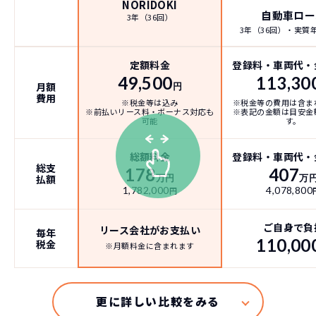
NORIDOKI
自動車ロー
3年（36回）
3年（36回）・実質年率
定額料金
登録料・車両代・
49,500
113,30
月額
円
費用
※税金等は込み
※税金等の費用は含ま
※前払いリース料・ボーナス対応も
※表記の金額は目安金
可能
す。
総額料金
登録料・車両代・
総支
178
407
払額
万円
万
1,782,000
4,078,800
円
ご自身で負
リース会社がお支払い
毎年
110,00
税金
※月額料金に含まれます