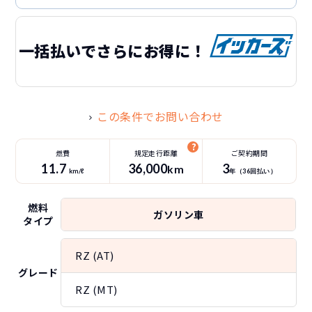
一括払いでさらにお得に！
この条件でお問い合わせ
燃費
規定走行距離
ご契約期間
11.7
36
,000
3
km
km/ℓ
年（
36
回払い）
燃料
ガソリン車
タイプ
RZ (AT)
グレード
RZ (MT)