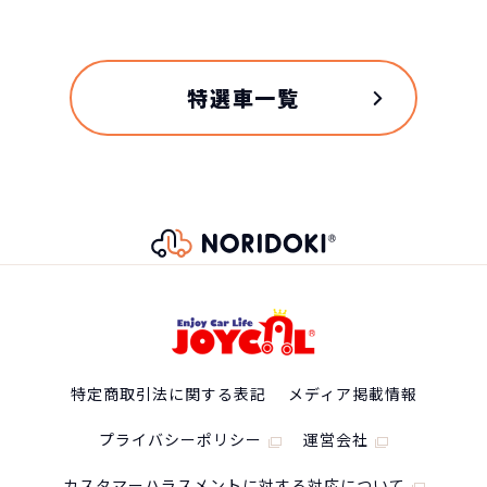
自動車ローンで所有した場合
特選車一覧
トヨタ GR86の
スペック
自動車ローン
407
グレード
税込
万円
NORIDOKIが提案するカーライフ
特定商取引法に関する表記
メディア掲載情報
RZ (AT)
4,078,800
円
プライバシーポリシー
運営会社
車両重量
カスタマーハラスメントに対する対応について