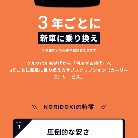
3
年ごとに
故障リスクが
非常に低い
新車に乗り換え
新車購入時の税金や
3年以内の契約なので、故障リスクが非常
※車種により契約年数は異なります
諸費用などが不要
に少なくなります。例え故障してもメーカ
高残価設定を実現！
クルマは所有時代から「利用する時代」へ
ー保証があるから安心です。
低価格が可能に！
車を購入する場合、購入時に｢登録時諸費
3年ごとに新車に乗り換える
サブスクリプション（カーリー
用｣や「各種税金」は車両本体以外にかか
ス）サービス。
ジョイカルジャパンが今まで培ってきた
ります。
日本全国・世界中の流通ネットワークと
これらの費用がコミコミの料金です。
ノウハウを集約することでこの「超高残
価設定」を実現しました。
NORIDOKIの特徴
また特定の車両に絞ることによりこの価
格設定が可能となりました。
契約リスクが
少ない
圧倒的な安さ
ライフスタイルに合わせたお車の選択が