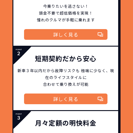
できます。急な引っ越し、転勤、家族が増
今乗りたいを逃さない！
えるなど。その時その時の状況に合わせ
頭金不要で超低価格を実現！
継続的にかかる費用が
た車を選べるっていいとおもいません
憧れのクルマが手軽に乗れます
コミコミ
か？
詳しく見る
維持にかかる、毎年の｢自動車税｣はコミ
お車を返却いただく
コミ。3年契約なので通常車検時にかかる
必要があるため
｢自動車重量税｣、｢自賠責保険料｣「整備
短期契約だから安心
料」などが不要となります。
通常のカーリースの場合、そのまま継続
新車３年以内だから
故障リスクも
極端に少なく、
現
して乗るか、購入するかなどを選べます。
在のライフスタイルに
しかし、NORIDOKIの場合は、車両を必
新型の新車に
定期的に乗換
合わせて乗り換えが可能
ず返却していただくことを前提とするこ
とで「超低価格」を実現しています。
車はだいたい３年くらいで飽きると言わ
詳しく見る
れています。
もちろん、その人によりますが、最新型
車に常に乗り続けられるのは気持ちよ
月々定額の明快料金
く、人にも自慢できます！