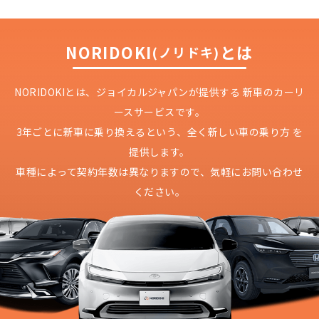
NORIDOKI
とは
(ノリドキ)
NORIDOKIとは、ジョイカルジャパンが提供する
新車のカーリ
ースサービスです。
3年ごとに新車に乗り換えるという、
全く新しい車の乗り方 を
提供します。
車種によって契約年数は異なりますので、
気軽にお問い合わせ
どこよりも安く
短期間だから安心！
月々定額料金で安心
ご契約いただけます！
ください。
NORIDOKIなら頭金・ボーナス払い・諸経費・税
NORIDOKIなら短期リースでも安いんです！
NORIDOKIは高残価設定を実現！
常
頭金不要で超低価格！
に新車なので故障の心配がありませんし、急なラ
金など一切不要！
月々「定額料金」をお支払い
憧れのクルマが手軽に乗れ
イフスタイルの変化にも対応が可能です。
いただくだけでご利用いただけます。
ます！
安さの秘密