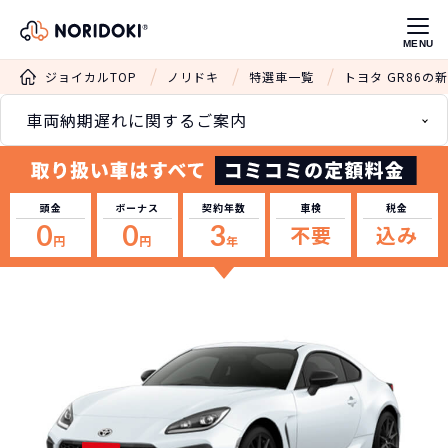
MENU
ジョイカルTOP
ノリドキ
特選車一覧
トヨタ GR86
車両納期遅れに関するご案内
頭金
ボーナス
契約年数
車検
税金
0
0
3
不要
込み
円
円
年