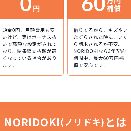
0
60
万円
円
補償
頭金0円、月額費用も安
借りてるから、キズやい
いけど、実はボーナス払
たずらされた時に、いく
いで高額な設定がされて
ら請求されるか不安。
おり、結果総支払額が高
NORIDOKIなら3年契約
くなっている場合があり
期間中、最大60万円補
ます。
償で安心です。
NORIDOKI
とは
(ノリドキ)