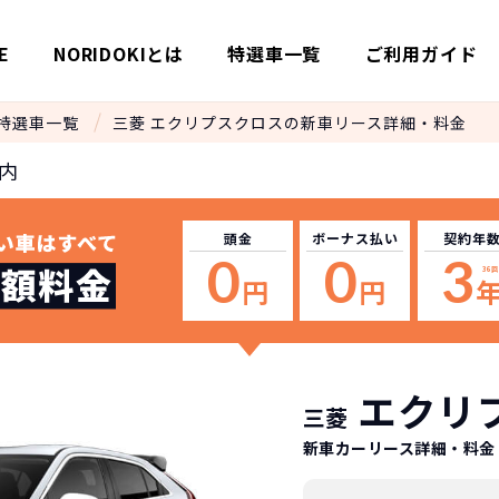
E
NORIDOKIとは
特選車一覧
ご利用ガイド
特選車一覧
三菱 エクリプスクロスの新車リース詳細・料金
内
頭金
ボーナス
払い
契約年
0
0
3
36
回
円
円
エクリ
三菱
新車カーリース詳細
・料金