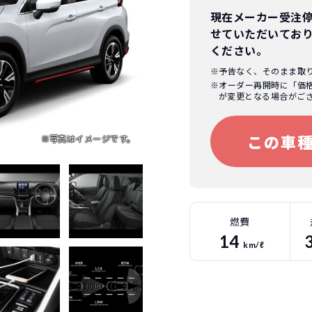
現在メーカー受注
せていただいてお
ください。
※予告なく、そのまま取
※オーダー再開時に「価
が変更となる場合がご
この車
燃費
14
km/ℓ