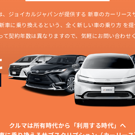
Iとは、ジョイカルジャパンが提供する
新車のカーリース
に新車に乗り換えるという、
全く新しい車の乗り方 を提
って契約年数は異なりますので、
気軽にお問い合わせ
どこよりも安く
短期間だから安心！
月々定額料金で安心
ご契約いただけます
に
IDOKIなら頭金・ボーナス払い・諸経費・税金など一
NORIDOKIなら短期リースでも安いんです！
NORIDOKIは高残価設定を実現！
障の心配がありませんし、急なライフスタイルの変化に
「定額料金」をお支払いいただくだけでご利用いただけ
頭金不要で超低価格！
憧れのクルマが手軽に乗れます
安さの秘密
クルマは所有時代から「利用する時代」へ
車に乗り換える
サブスクリプション（カーリース