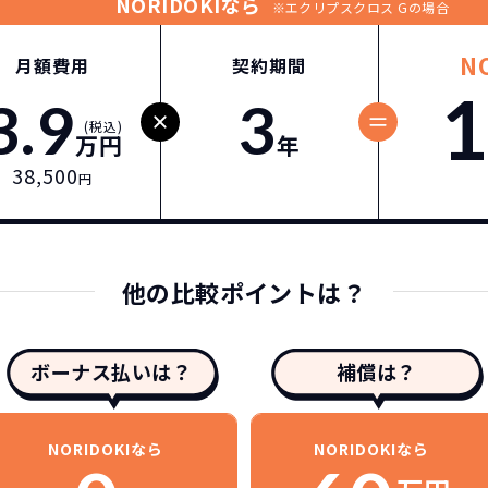
NORIDOKIなら
※エクリプスクロス Gの場合
N
月額費用
契約期間
1
3.9
3
(税込)
万円
年
38,500
円
他の比較ポイントは？
ボーナス払いは？
補償は？
NORIDOKIなら
NORIDOKIなら