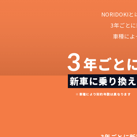
NORIDOK
3年ごと
車種によ
3
年ごと
新車に乗り換え
NOR
常に新車なので故
月々
※車種により契約年数は異なります
3年ごとに新