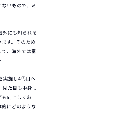
にないもので、ミ
国外にも知られる
います。そのため
して、海外では富
か
を実施し4代目へ
、見た目も中身も
ども向上してお
体的にどのような