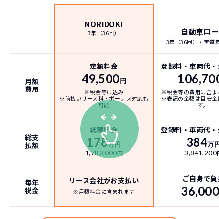
106,700
月々の支払
トヨタ プリウス
円/月
NORIDOKI
自動車ロー
3年（36回）
3年（36回）・実質年率 5.0%
3年（36回）・実質年率
おクルマの乗換えは、多額の費用が発生するため、短
定額料金
登録料・車両代・
178
49,500
106,70
期でカンタンに乗換えるのが難しくなります。
月額
円
税込
費用
万円
たとえ、数年で飽きてしまっても、故障が多発するま
※税金等は込み
※税金等の費用は含ま
※前払いリース料・ボーナス対応も
※表記の金額は目安金
で乗り続けている方は多いのではないでしょうか？
可能
す。
1,782,000
円
NORIDOKIの提案するカーライフは３年毎に新車に乗
総額料金
登録料・車両代・
り換え続けるというもの。3年毎に好きな新車を選んで
総支
178
384
払額
万円
万
乗り換えられるし、故障・車検などの心配をする必要
1,782,000
3,841,200
円
がありません。また、6年乗るつもりで買ったのに、転
勤・妊娠・転職・ボーナスカットなど予想しない出来
ご自身で負
リース会社がお支払い
毎年
事が発生しても短期契約で乗換えることができるの
36,00
税金
※月額料金に含まれます
で、ライフスタイルに合わせて乗り換えが可能です。