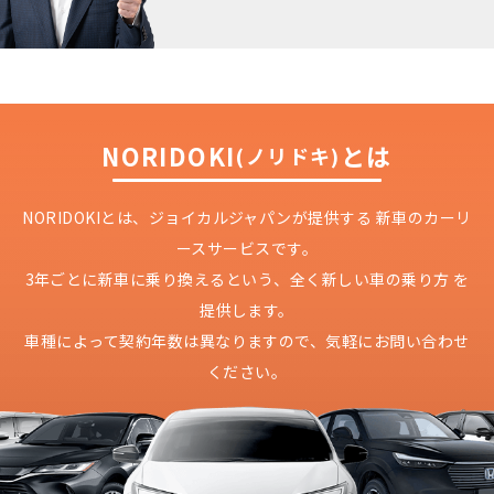
NORIDOKI
とは
(ノリドキ)
NORIDOKIとは、ジョイカルジャパンが提供する
新車のカーリ
ースサービスです。
3年ごとに新車に乗り換えるという、
全く新しい車の乗り方 を
提供します。
車種によって契約年数は異なりますので、
気軽にお問い合わせ
ください。