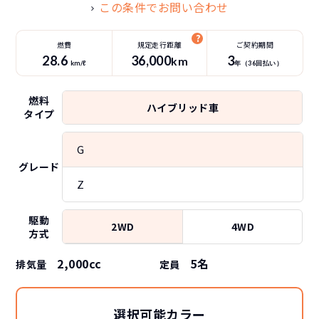
この条件でお問い合わせ
燃費
規定走行距離
ご契約期間
28.6
36
,000
3
km
km/ℓ
年（
36
回払い）
燃料
ハイブリッド車
タイプ
G
グレード
Z
駆動
2WD
4WD
方式
2,000cc
5
名
排気量
定員
選択可能カラー