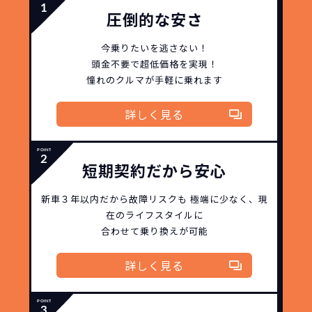
故障リスクが
非常に低い
圧倒的な安さ
新車購入時の税金や
今乗りたいを逃さない！
3年以内の契約なので、故障リスクが非常
諸費用などが不要
頭金不要で超低価格を実現！
に少なくなります。例え故障してもメーカ
高残価設定を実現！
憧れのクルマが手軽に乗れます
ー保証があるから安心です。
低価格が可能に！
車を購入する場合、購入時に｢登録時諸費
用｣や「各種税金」は車両本体以外にかか
詳しく見る
ジョイカルジャパンが今まで培ってきた
ります。
日本全国・世界中の流通ネットワークと
これらの費用がコミコミの料金です。
ノウハウを集約することでこの「超高残
短期契約だから安心
価設定」を実現しました。
また特定の車両に絞ることによりこの価
新車３年以内だから
故障リスクも
極端に少なく、
現
格設定が可能となりました。
契約リスクが
少ない
在のライフスタイルに
合わせて乗り換えが可能
ライフスタイルに合わせたお車の選択が
できます。急な引っ越し、転勤、家族が増
詳しく見る
えるなど。その時その時の状況に合わせ
継続的にかかる費用が
た車を選べるっていいとおもいません