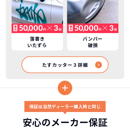
カーリースって結局ローンで
新車に乗りたいけど、まとまったお金がない。
たしかに安いけど、自分のものにならないんで
買うより高いんで
落書き
バンパー
すよね？
ボーナスも
しょ？
不安
いたずら
破損
総支払い金額
を
比べれば一目
頭金・ボーナス払い・車検が不要！
所有の方がリスクがいっぱい！
たすカッター３詳細
瞭然！
月額以外は
3年ごとに新車に
一切不要の定額料
乗換えるカ
圧倒的な安さが
金
ーライフ
お分かりいた
だけます。
※車種により契約年数は異なります
保証は当然ディーラー購入時と同じ
自動車ローンで所有した場合
安心のメーカー保証