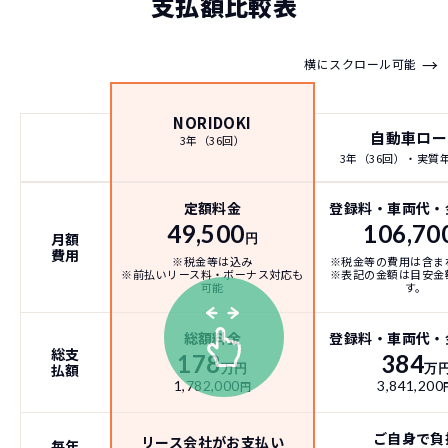
支払額比較表
→
横にスクロール可能
NORIDOKI
自動車ロー
3年（36回）
3年（36回）・実質年率
定額料金
登録料・車両代・
49,500
106,70
月額
円
費用
※税金等は込み
※税金等の費用は含ま
※前払いリース料・ボーナス対応も
※表記の金額は目安金
可能
す。
総額料金
登録料・車両代・
総支
178
384
払額
万円
万
1,782,000
3,841,200
円
ご自身で負
リース会社がお支払い
毎年