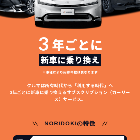
3
年ごとに
どこよりも安く
短期間だから安心！
月々定額料金で安心
ご契約いただけます！
新車に乗り換え
※車種により契約年数は異なります
NORIDOKIなら頭金・ボーナス払い・諸経費・税
NORIDOKIなら短期リースでも安いんです！
NORIDOKIは高残価設定を実現！
常
頭金不要で超低価格！
に新車なので故障の心配がありませんし、急なラ
金など一切不要！
月々「定額料金」をお支払い
憧れのクルマが手軽に乗れ
クルマは所有時代から「利用する時代」へ
イフスタイルの変化にも対応が可能です。
いただくだけでご利用いただけます。
ます！
3年ごとに新車に乗り換える
サブスクリプション（カーリー
ス）サービス。
安さの秘密
NORIDOKIの特徴