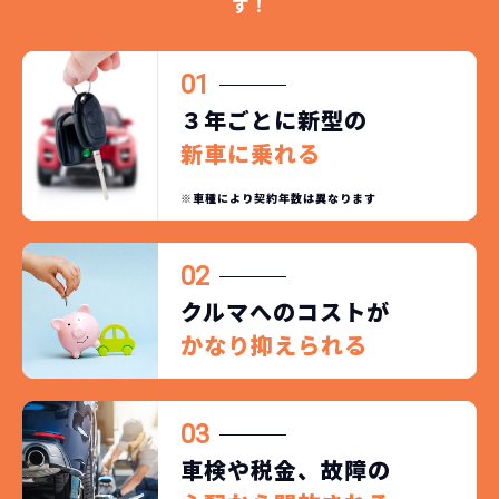
す！
01
３年ごとに新型の
新車に乗れる
※車種により契約年数は異なります
02
クルマへのコストが
かなり抑えられる
03
車検や税金、故障の