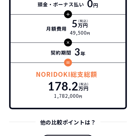
0
頭金・ボーナス払い
円
5
(税込)
万円
月額費用
49,500
円
3
契約期間
年
NORIDOKI総支総額
178.2
(税込)
万円
1,782,000
円
他の比較ポイントは？