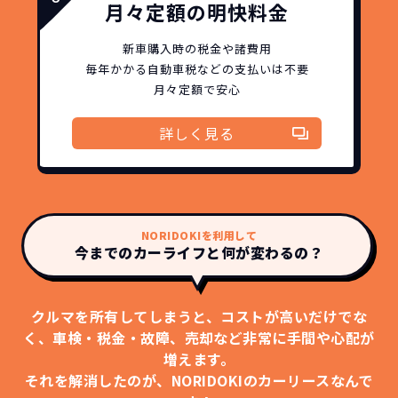
コミコミ
か？
月々定額の明快料金
維持にかかる、毎年の｢自動車税｣はコミ
お車を返却いただく
新車購入時の税金や諸費用
コミ。3年契約なので通常車検時にかかる
毎年かかる自動車税などの
支払いは不要
必要があるため
｢自動車重量税｣、｢自賠責保険料｣「整備
月々定額で安心
料」などが不要となります。
通常のカーリースの場合、そのまま継続
詳しく見る
して乗るか、購入するかなどを選べます。
しかし、NORIDOKIの場合は、車両を必
新型の新車に
定期的に乗換
ず返却していただくことを前提とするこ
とで「超低価格」を実現しています。
車はだいたい３年くらいで飽きると言わ
れています。
NORIDOKIを利用して
今までのカーライフと何が変わるの？
もちろん、その人によりますが、最新型
車に常に乗り続けられるのは気持ちよ
く、人にも自慢できます！
クルマを所有してしまうと、コストが高いだけでな
く、
車検・税金・故障、売却など非常に手間や心配が
増えます。
それを解消したのが、NORIDOKIのカーリースなんで