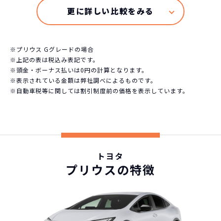
49,500
※車種により契約年数は異なります
月々の支払
円/月
※プリウス Gグレードの場合
※上記の表は税込み表記です。
※頭金・ボーナス払いは0円の計算となります。
※表示されている金額は弊社調べによるものです。
※自動車税等に関しては割引制度前の価格を表示しています。
トヨタ
プリウスの特徴