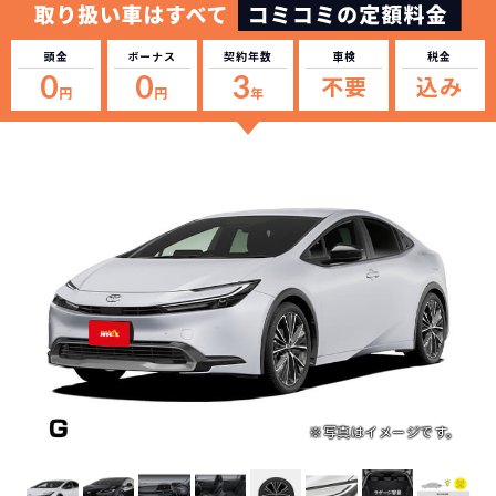
頭金
ボーナス
契約年数
車検
税金
0
0
3
不要
込み
円
円
年