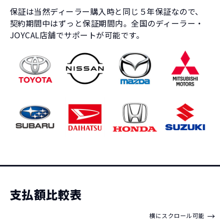
保証は当然ディーラー購入時と同じ５年保証なので、
契約期間中はずっと保証期間内。全国のディーラー・
JOYCAL店舗でサポートが可能です。
自動車ローン
384
税込
万円
NORIDOKIが提案するカーライフ
3,841,200
円
総支払金額の差
支払額比較表
205
税込
万円
→
横にスクロール可能