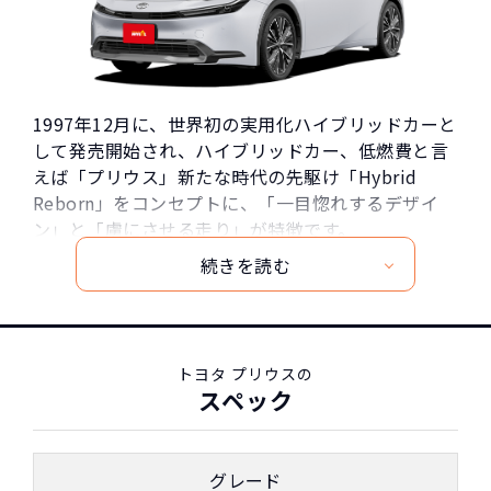
1997年12月に、世界初の実用化ハイブリッドカーと
して発売開始され、ハイブリッドカー、低燃費と言
えば「プリウス」新たな時代の先駆け「Hybrid
Reborn」をコンセプトに、「一目惚れするデザイ
ン」と「虜にさせる走り」が特徴です。
7年ぶりにフルモデルチェンジをした新型プリウス
独自の流麗な外装デザインは、「モノフォルムシル
エット」を引き継ぎながらも第2世代TNGAプラット
フォームによるさらなる低重心化、19インチ大径タ
イヤの採用で、よりスタイリッシュなプロポーショ
トヨタ プリウスの
ンに生まれ変わりました。
スペック
エクステリアは、シンプルでありながら抑揚のある
ボディ造形となっており、長く愛されるための「感
性に響くエモーション」と「普遍的な美しさ」を表
グレード