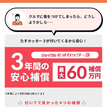
コミコミ
か？
維持にかかる、毎年の｢自動車税｣はコミ
お車を返却いただく
クルマに傷をつけてしまったら、どうし
コミ。3年契約なので通常車検時にかかる
必要があるため
ようかしら･･･
｢自動車重量税｣、｢自賠責保険料｣「整備
料」などが不要となります。
通常のカーリースの場合、そのまま継続
して乗るか、購入するかなどを選べます。
たすカッター３が付いてくるから安心！
しかし、NORIDOKIの場合は、車両を必
新型の新車に
定期的に乗換
ず返却していただくことを前提とするこ
とで「超低価格」を実現しています。
車はだいたい３年くらいで飽きると言わ
れています。
もちろん、その人によりますが、最新型
車に常に乗り続けられるのは気持ちよ
く、人にも自慢できます！
※車種により契約年数は異なります