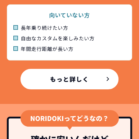
向いていない方
長年乗り続けたい方
自由なカスタムを楽しみたい方
年間⾛⾏距離が⻑い方
どこよりも安く
短期間だから安心！
月々定額料金で安心
ご契約いただけます！
NORIDOKIなら頭金・ボーナス払い・諸経費・税
NORIDOKIなら短期リースでも安いんです！
NORIDOKIは高残価設定を実現！
常
もっと詳しく
頭金不要で超低価格！
に新車なので故障の心配がありませんし、急なラ
金など一切不要！
月々「定額料金」をお支払い
憧れのクルマが手軽に乗れ
イフスタイルの変化にも対応が可能です。
いただくだけでご利用いただけます。
ます！
安さの秘密