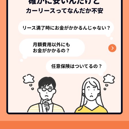
故障リスクが
非常に低い
新車購入時の税金や
3年以内の契約なので、故障リスクが非常
諸費用などが不要
に少なくなります。例え故障してもメーカ
高残価設定を実現！
ー保証があるから安心です。
低価格が可能に！
車を購入する場合、購入時に｢登録時諸費
用｣や「各種税金」は車両本体以外にかか
ジョイカルジャパンが今まで培ってきた
ります。
日本全国・世界中の流通ネットワークと
これらの費用がコミコミの料金です。
ノウハウを集約することでこの「超高残
価設定」を実現しました。
また特定の車両に絞ることによりこの価
格設定が可能となりました。
契約リスクが
少ない
ライフスタイルに合わせたお車の選択が
できます。急な引っ越し、転勤、家族が増
えるなど。その時その時の状況に合わせ
継続的にかかる費用が
た車を選べるっていいとおもいません