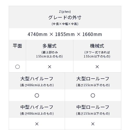
Z(phev)
グレードの外寸
(全長×全幅×全高)
4740
mm ×
1855
mm ×
1660
mm
おクルマの乗換えは、多額の費用が発生するため、短
平面
多層式
機械式
期でカンタンに乗換えるのが難しくなります。
(最上部のみ
(タワー式であれば
たとえ、数年で飽きてしまっても、故障が多発するま
155cm以上のもの)
155cm以下のもの)
で乗り続けている方は多いのではないでしょうか？
○
×
×
NORIDOKIの提案するカーライフは３年毎に新車に乗
大型ハイルーフ
大型ロールーフ
り換え続けるというもの。3年毎に好きな新車を選んで
(長さ486cm以上のもの)
(高さ155cm以下のもの)
乗り換えられるし、故障・車検などの心配をする必要
がありません。また、6年乗るつもりで買ったのに、転
〇
〇
勤・妊娠・転職・ボーナスカットなど予想しない出来
中型ハイルーフ
中型ロールーフ
事が発生しても短期契約で乗換えることができるの
(長さ486cm以上のもの)
(高さ155cm以下のもの)
で、ライフスタイルに合わせて乗り換えが可能です。
×
×