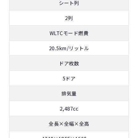
シート列
2列
WLTCモード燃費
カーリースって結局ローンで
新車に乗りたいけど、まとまったお金がない。
たしかに安いけど、自分のものにならないんで
買うより高いんで
すよね？
ボーナスも
しょ？
不安
20.5km/リットル
総支払い金額
を
比べれば一目
頭金・ボーナス払い・車検が不要！
所有の方がリスクがいっぱい！
ドア枚数
瞭然！
月額以外は
3年ごとに新車に
一切不要の定額料
乗換えるカ
5ドア
圧倒的な安さが
金
ーライフ
お分かりいた
排気量
だけます。
※車種により契約年数は異なります
2,487cc
全長×全幅×全高
自動車ローンで所有した場合