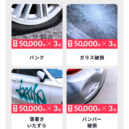
パンク
ガラス破損
落書き
バンパー
いたずら
破損