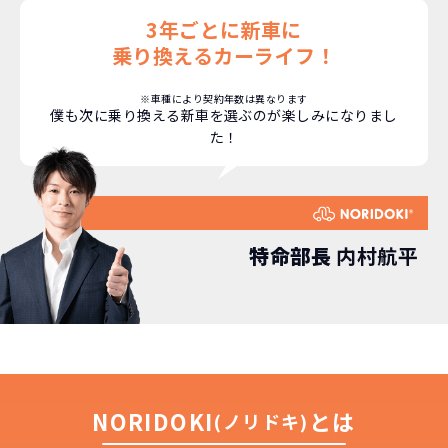
3年ごとに新車に
乗り換えるカーライフ！
※車種により契約年数は異なります
僕も次に乗り換える新車を選ぶのが楽しみになりまし
た！
特命部長
内村航平
NORIDOKI
とは
(ノリドキ)