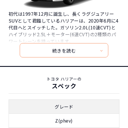
初代は1997年12月に誕生し、長くラグジュアリー
SUVとして君臨しているハリアーは、2020年6月に4
代目へとスイッチした。ガソリン2.0L(10速CVT)と
ハイブリッド2.5L＋モーター(6速CVT)の2種類のパ
ワートレーンを持っています。
流麗なクーペタイプのフォルムは、SUVという枠を
大きく超えた絶対的な存在となっています。フロン
トグリル周りからヘッドライトに流れるラインや、
立体的なリアの造形デザインは唯一無二の存在で
す。
トヨタ ハリアーの
NORIDOKI指定オプションは、Z系グレードが｢調光
スペック
パノラマサンルーフ｣｢パノラミックビューカメラ｣
｢スペアタイヤ｣。Sグレードが｢スペアタイヤ｣とな
っています。
グレード
Z(phev)