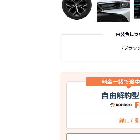
内装色につ
/ブラッ
料金一緒で途
自由解約型