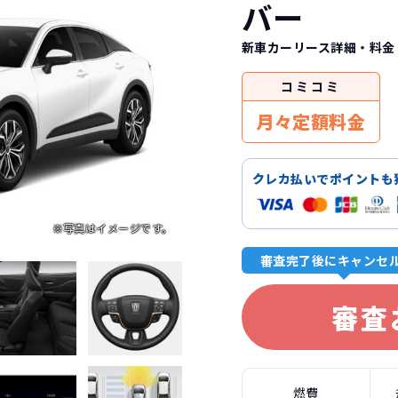
バー
新車カーリース詳細
・料金
コミ
コミ
月々定額料金
クレカ払いでポイントも
審査完了後にキャンセ
審査
燃費