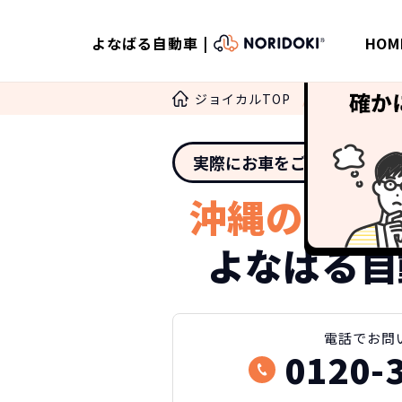
よなばる自動車 |
HOM
ジョイカルTOP
ノリドキ
実際にお車をご覧になりた
沖縄のカー
よなばる自
電話
でお問
0120-