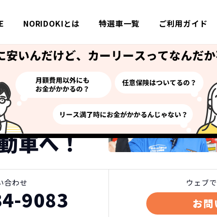
E
NORIDOKIとは
特選車一覧
ご利用ガイド
特選車一覧
トヨタ クラウン クロスオーバーの新車リース詳細
い方はご来店ください！
リースなら
動車へ！
い合わせ
ウェブで
34-9083
お問