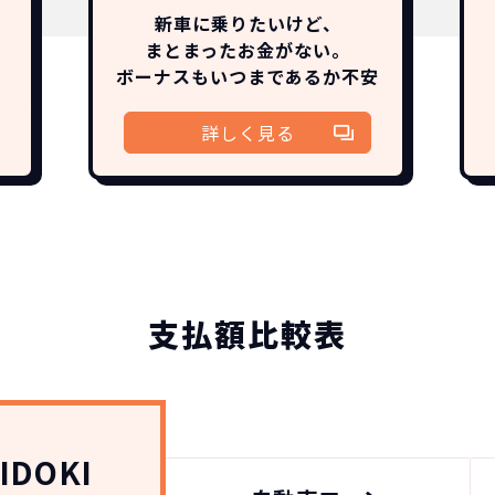
新車に乗りたいけど、
まとまったお金がない。
ボーナスも
いつまであるか
不安
詳しく見る
どこよりも安く
短期間だから安心！
月々定額料金で安心
ご契約いただけます
IDOKIなら頭金・ボーナス払い・諸経費・税金など一
NORIDOKIなら短期リースでも安いんです！
NORIDOKIは高残価設定を実現！
支払額比較表
障の心配がありませんし、急なライフスタイルの変化に
「定額料金」をお支払いいただくだけでご利用いただけ
頭金不要で超低価格！
憧れのクルマが手軽に乗れます
安さの秘密
IDOKI