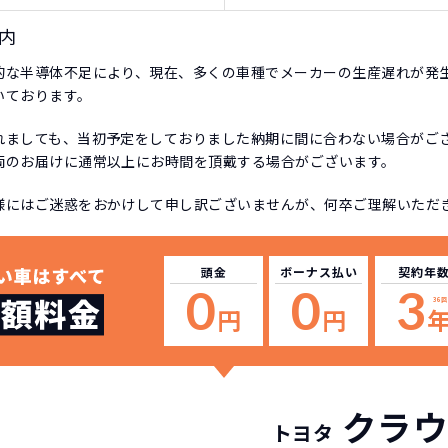
内
的な半導体不足により、現在、多くの車種でメーカーの生産遅れが発
いております。
れましても、当初予定をしておりました納期に間に合わない場合がご
両のお届けに通常以上にお時間を頂戴する場合がございます。
様にはご迷惑をおかけして申し訳ございませんが、何卒ご理解いただ
頭金
ボーナス
払い
契約年
0
0
3
36回
円
円
クラウ
トヨタ