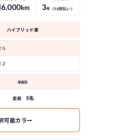
36
,000
3
km
年（
36
回払い）
ハイブリッド車
 G
 Z
4WD
5
名
定員
択可能カラー