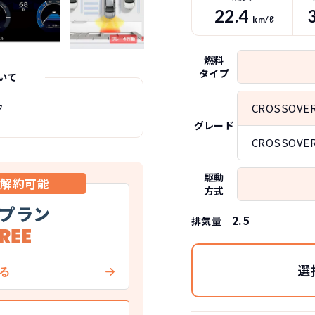
22.4
km/ℓ
燃料
タイプ
いて
ク
CROSSOVER
グレード
CROSSOVER
駆動
中解約可能
方式
プラン
2.5
排気量
選