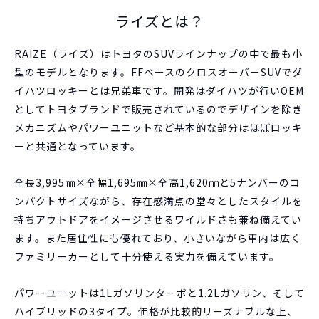
ライズとは？
RAIZE（ライズ）はトヨタのSUVラインナップの中で最も小
型のモデルとなります。FFベースのクロスオーバーSUVでダ
イハツロッキーとは兄弟車です。開発はダイハツが行いOEM
としてトヨタブランドで販売されているのでデザインを除き
メカニズムやパワーユニットなど基本的な部分はほぼロッキ
ーと共通となっています。
全長3,995㎜×全幅1,695㎜×全高1,620㎜と5ナンバーのコ
ンパクトサイズながら、存在感満点の堂々としたスタイルを
持ちアウトドアをイメージさせるワイルドさも兼ね備えてい
ます。また居住性にも優れており、小さいながら車内は広く
ファミリーカーとして十分使える実力を備えています。
パワーユニットは1Lガソリンターボと1.2Lガソリン、そして
ハイブリッドの3タイプ。価格が比較的リーズナブルな上、