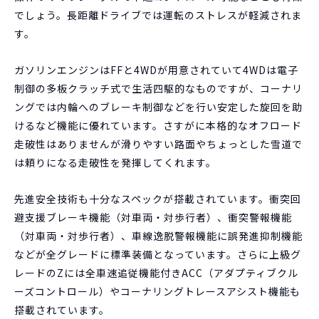
でしょう。長距離ドライブでは運転のストレスが軽減されま
す。
ガソリンエンジンはFFと4WDが用意されていて4WDは電子
制御の多板クラッチ式で生活四駆的なものですが、コーナリ
ングでは内輪へのブレーキ制御などを行い安定した旋回を助
けるなど機能に優れています。さすがに本格的なオフロード
走破性はありませんが滑りやすい路面やちょっとした雪道で
は頼りになる走破性を発揮してくれます。
先進安全技術も十分なスペックが搭載されています。衝突回
避支援ブレーキ機能（対車両・対歩行者）、衝突警報機能
（対車両・対歩行者）、車線逸脱警報機能に誤発進抑制機能
などが全グレードに標準装備となっています。さらに上級グ
レードのZには全車速追従機能付きACC（アダプティブクル
ーズコントロール）やコーナリングトレースアシスト機能も
搭載されています。