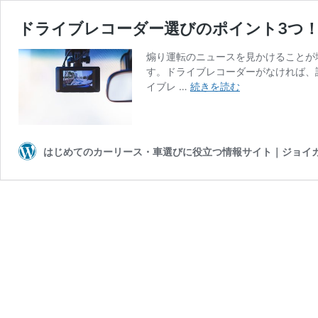
ドライブレコーダー選びのポイント3つ
煽り運転のニュースを見かけることが
す。ドライブレコーダーがなければ、
ド
イブレ …
続きを読む
ラ
イ
ブ
レ
はじめてのカーリース・車選びに役立つ情報サイト｜ジョイ
コ
ー
ダ
ー
選
び
の
ポ
イ
ン
ト