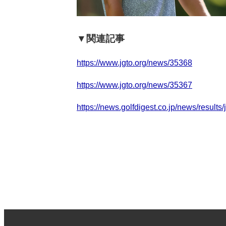
▼関連記事
https://www.jgto.org/news/35368
https://www.jgto.org/news/35367
https://news.golfdigest.co.jp/news/results/