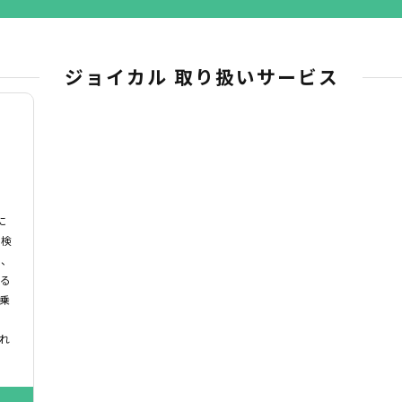
ジョイカル 取り扱いサービス
に
車検
｣、
いる
乗
れ