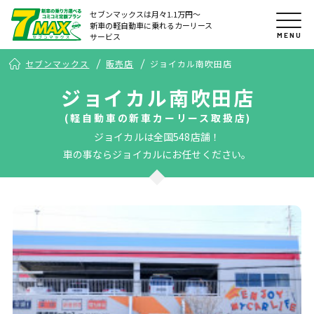
セブンマックスは月々1.1万円〜
新車の軽自動車に乗れるカーリース
MENU
サービス
セブンマックス
販売店
ジョイカル南吹田店
ジョイカル南吹田店
(軽自動車の新車カーリース取扱店)
ジョイカルは全国548店舗！
車の事ならジョイカルにお任せください。