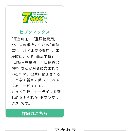
セブンマックス
｢頭金0円｣、｢登録諸費用｣
や、車の維持にかかる｢自動
車税｣｢オイル交換費用｣、車
検時にかかる｢基本工賃｣、
｢自動車重量税｣、｢自賠責保
険料｣などが月額に含まれて
いるため、出費に悩まされる
ことなく新車に乗っていただ
けるサービスです。
もっと手軽にカーライフを楽
しめる！それが｢セブンマッ
クス｣です。
詳細はこちら
アクセス