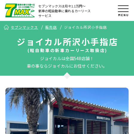
セブンマックスは月々1.1万円〜
新車の軽自動車に乗れるカーリース
MENU
サービス
セブンマックス
販売店
ジョイカル所沢小手指店
ジョイカル所沢小手指店
(軽自動車の新車カーリース取扱店)
ジョイカルは全国548店舗！
車の事ならジョイカルにお任せください。