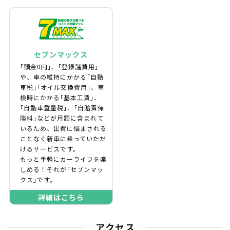
セブンマックス
｢頭金0円｣、｢登録諸費用｣
や、車の維持にかかる｢自動
車税｣｢オイル交換費用｣、車
検時にかかる｢基本工賃｣、
｢自動車重量税｣、｢自賠責保
険料｣などが月額に含まれて
いるため、出費に悩まされる
ことなく新車に乗っていただ
けるサービスです。
もっと手軽にカーライフを楽
しめる！それが｢セブンマッ
クス｣です。
詳細はこちら
アクセス