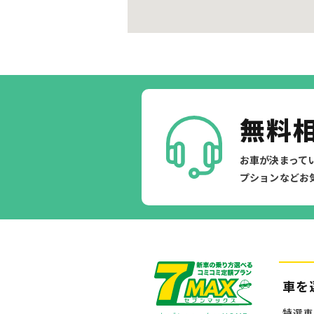
無料
お車が決まって
プションなどお
車を
特選車