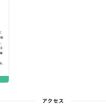
に
車検
｣、
いる
乗
れ
アクセス