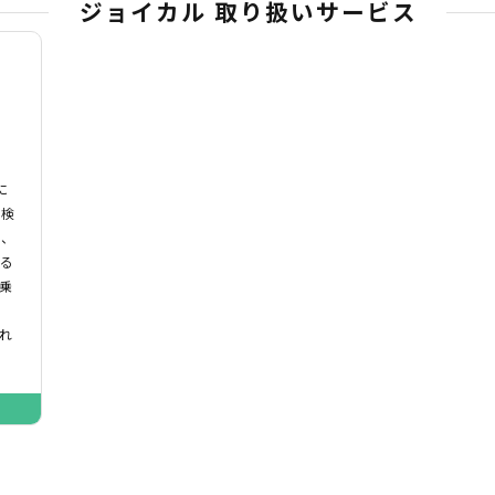
ジョイカル 取り扱いサービス
に
車検
｣、
いる
乗
れ