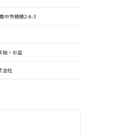
府豊中市穂積2-6-3
年始・お盆
式会社