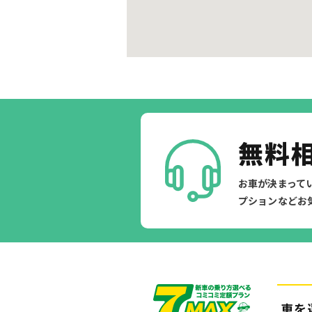
無料
お車が決まって
プションなどお
車を