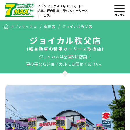
セブンマックスは月々1.1万円〜
新車の軽自動車に乗れるカーリース
MENU
サービス
セブンマックス
販売店
ジョイカル秩父店
ジョイカル秩父店
(軽自動車の新車カーリース取扱店)
ジョイカルは全国548店舗！
車の事ならジョイカルにお任せください。