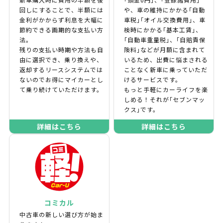
回しにすることで、半額には
や、車の維持にかかる｢自動
金利がかからず利息を大幅に
車税｣｢オイル交換費用｣、車
節約できる画期的な支払い方
検時にかかる｢基本工賃｣、
法。
｢自動車重量税｣、｢自賠責保
残りの支払い時期や方法も自
険料｣などが月額に含まれて
由に選択でき、乗り換えや、
いるため、出費に悩まされる
返却するリースシステムでは
ことなく新車に乗っていただ
ないのでお得にマイカーとし
けるサービスです。
て乗り続けていただけます。
もっと手軽にカーライフを楽
しめる！それが｢セブンマッ
クス｣です。
詳細はこちら
詳細はこちら
コミカル
中古車の新しい選び方が始ま