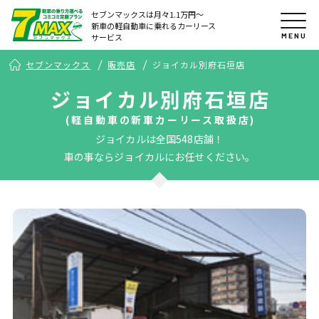
セブンマックスは月々1.1万円〜
新車の軽自動車に乗れるカーリース
MENU
サービス
セブンマックス
販売店
ジョイカル別府石垣店
ジョイカル別府石垣店
(軽自動車の新車カーリース取扱店)
ジョイカルは全国548店舗！
車の事ならジョイカルにお任せください。