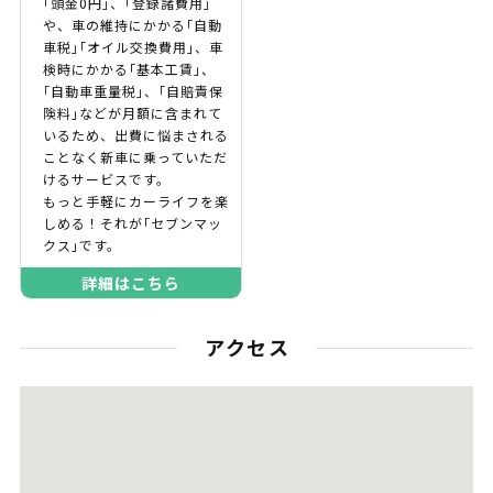
｢頭金0円｣、｢登録諸費用｣
や、車の維持にかかる｢自動
車税｣｢オイル交換費用｣、車
検時にかかる｢基本工賃｣、
｢自動車重量税｣、｢自賠責保
険料｣などが月額に含まれて
いるため、出費に悩まされる
ことなく新車に乗っていただ
けるサービスです。
もっと手軽にカーライフを楽
しめる！それが｢セブンマッ
クス｣です。
詳細はこちら
アクセス