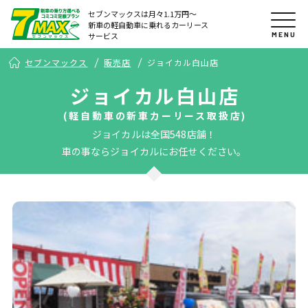
セブンマックスは月々1.1万円〜
新車の軽自動車に乗れるカーリース
MENU
サービス
セブンマックス
販売店
ジョイカル白山店
ジョイカル白山店
(軽自動車の新車カーリース取扱店)
ジョイカルは全国548店舗！
車の事ならジョイカルにお任せください。