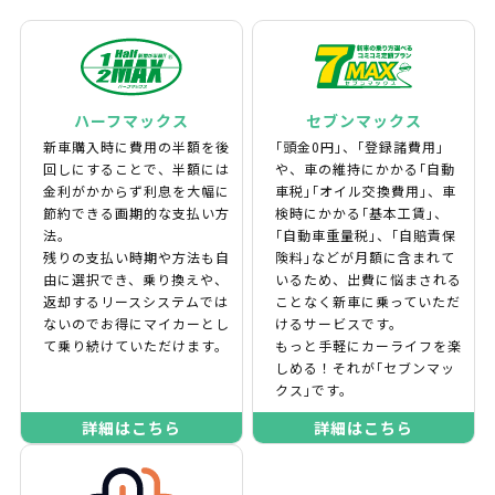
ハーフマックス
セブンマックス
新車購入時に費用の半額を後
｢頭金0円｣、｢登録諸費用｣
回しにすることで、半額には
や、車の維持にかかる｢自動
金利がかからず利息を大幅に
車税｣｢オイル交換費用｣、車
節約できる画期的な支払い方
検時にかかる｢基本工賃｣、
法。
｢自動車重量税｣、｢自賠責保
残りの支払い時期や方法も自
険料｣などが月額に含まれて
由に選択でき、乗り換えや、
いるため、出費に悩まされる
返却するリースシステムでは
ことなく新車に乗っていただ
ないのでお得にマイカーとし
けるサービスです。
て乗り続けていただけます。
もっと手軽にカーライフを楽
しめる！それが｢セブンマッ
クス｣です。
詳細はこちら
詳細はこちら