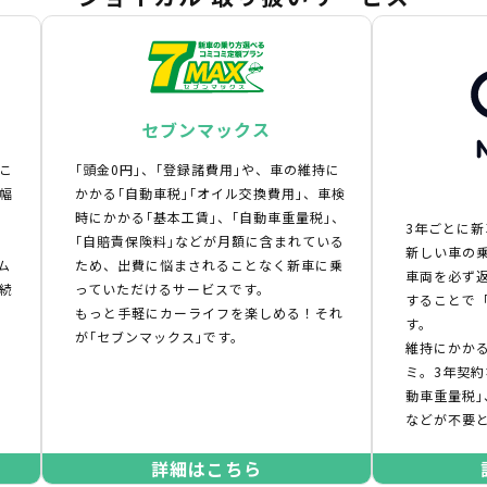
セブンマックス
こ
｢頭金0円｣、｢登録諸費用｣や、車の維持に
幅
かかる｢自動車税｣｢オイル交換費用｣、車検
時にかかる｢基本工賃｣、｢自動車重量税｣、
3年ごとに
｢自賠責保険料｣などが月額に含まれている
新しい車の乗
ム
ため、出費に悩まされることなく新車に乗
車両を必ず
続
っていただけるサービスです。
することで
もっと手軽にカーライフを楽しめる！それ
す。
が｢セブンマックス｣です。
維持にかかる
ミ。3年契約
動車重量税｣
などが不要
詳細はこちら