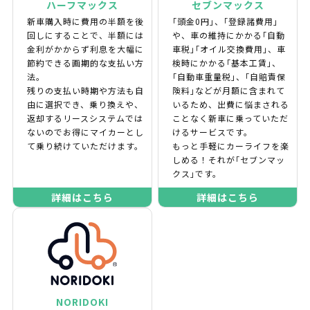
ハーフマックス
セブンマックス
新車購入時に費用の半額を後
｢頭金0円｣、｢登録諸費用｣
回しにすることで、半額には
や、車の維持にかかる｢自動
金利がかからず利息を大幅に
車税｣｢オイル交換費用｣、車
節約できる画期的な支払い方
検時にかかる｢基本工賃｣、
法。
｢自動車重量税｣、｢自賠責保
残りの支払い時期や方法も自
険料｣などが月額に含まれて
由に選択でき、乗り換えや、
いるため、出費に悩まされる
返却するリースシステムでは
ことなく新車に乗っていただ
ないのでお得にマイカーとし
けるサービスです。
て乗り続けていただけます。
もっと手軽にカーライフを楽
しめる！それが｢セブンマッ
クス｣です。
詳細はこちら
詳細はこちら
NORIDOKI