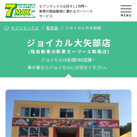
セブンマックスは月々1.1万円〜
新車の軽自動車に乗れるカーリース
MENU
サービス
セブンマックス
販売店
ジョイカル大矢部店
ジョイカル大矢部店
(軽自動車の新車カーリース取扱店)
ジョイカルは全国548店舗！
車の事ならジョイカルにお任せください。