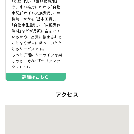
｢頭金0円｣、｢登録諸費用｣
や、車の維持にかかる｢自動
車税｣｢オイル交換費用｣、車
検時にかかる｢基本工賃｣、
｢自動車重量税｣、｢自賠責保
険料｣などが月額に含まれて
いるため、出費に悩まされる
ことなく新車に乗っていただ
けるサービスです。
もっと手軽にカーライフを楽
しめる！それが｢セブンマッ
クス｣です。
詳細はこちら
アクセス