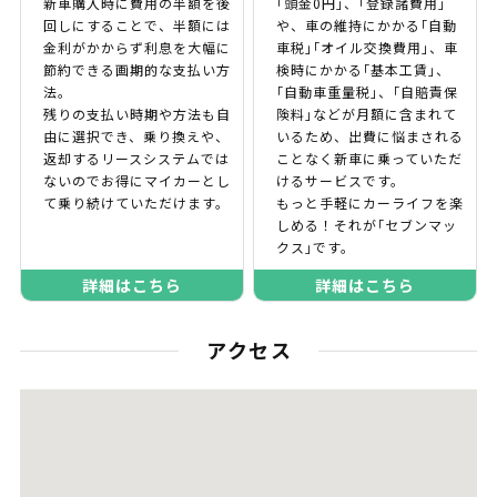
新車購入時に費用の半額を後
｢頭金0円｣、｢登録諸費用｣
回しにすることで、半額には
や、車の維持にかかる｢自動
金利がかからず利息を大幅に
車税｣｢オイル交換費用｣、車
節約できる画期的な支払い方
検時にかかる｢基本工賃｣、
法。
｢自動車重量税｣、｢自賠責保
残りの支払い時期や方法も自
険料｣などが月額に含まれて
由に選択でき、乗り換えや、
いるため、出費に悩まされる
返却するリースシステムでは
ことなく新車に乗っていただ
ないのでお得にマイカーとし
けるサービスです。
て乗り続けていただけます。
もっと手軽にカーライフを楽
しめる！それが｢セブンマッ
クス｣です。
詳細はこちら
詳細はこちら
アクセス