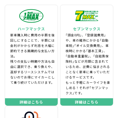
ハーフマックス
セブンマックス
新車購入時に費用の半額を後
｢頭金0円｣、｢登録諸費用｣
回しにすることで、半額には
や、車の維持にかかる｢自動
金利がかからず利息を大幅に
車税｣｢オイル交換費用｣、車
節約できる画期的な支払い方
検時にかかる｢基本工賃｣、
法。
｢自動車重量税｣、｢自賠責保
残りの支払い時期や方法も自
険料｣などが月額に含まれて
由に選択でき、乗り換えや、
いるため、出費に悩まされる
返却するリースシステムでは
ことなく新車に乗っていただ
ないのでお得にマイカーとし
けるサービスです。
て乗り続けていただけます。
もっと手軽にカーライフを楽
しめる！それが｢セブンマッ
クス｣です。
詳細はこちら
詳細はこちら