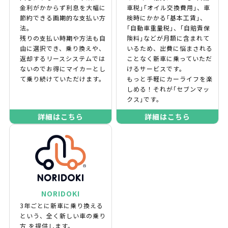
金利がかからず利息を大幅に
車税｣｢オイル交換費用｣、車
節約できる画期的な支払い方
検時にかかる｢基本工賃｣、
法。
｢自動車重量税｣、｢自賠責保
残りの支払い時期や方法も自
険料｣などが月額に含まれて
由に選択でき、乗り換えや、
いるため、出費に悩まされる
返却するリースシステムでは
ことなく新車に乗っていただ
ないのでお得にマイカーとし
けるサービスです。
て乗り続けていただけます。
もっと手軽にカーライフを楽
しめる！それが｢セブンマッ
クス｣です。
詳細はこちら
詳細はこちら
NORIDOKI
3年ごとに新車に乗り換える
という、全く新しい車の乗り
方 を提供します。