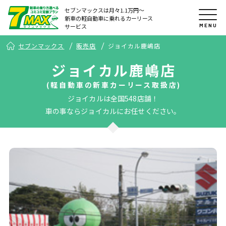
セブンマックスは月々1.1万円〜
新車の軽自動車に乗れるカーリース
MENU
サービス
セブンマックス
販売店
ジョイカル鹿嶋店
ジョイカル鹿嶋店
(軽自動車の新車カーリース取扱店)
ジョイカルは全国548店舗！
車の事ならジョイカルにお任せください。