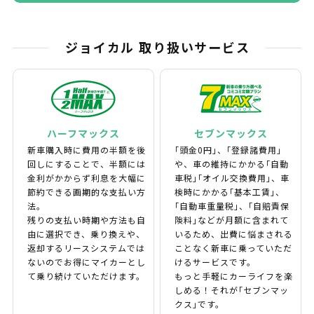
ジョイカル 取り扱いサービス
ハーフマックス
セブンマックス
新車購入時に費用の半額を後
｢頭金0円｣、｢登録諸費用｣
回しにすることで、半額には
や、車の維持にかかる｢自動
金利がかからず利息を大幅に
車税｣｢オイル交換費用｣、車
節約できる画期的な支払い方
検時にかかる｢基本工賃｣、
法。
｢自動車重量税｣、｢自賠責保
残りの支払い時期や方法も自
険料｣などが月額に含まれて
由に選択でき、乗り換えや、
いるため、出費に悩まされる
返却するリースシステムでは
ことなく新車に乗っていただ
ないのでお得にマイカーとし
けるサービスです。
て乗り続けていただけます。
もっと手軽にカーライフを楽
しめる！それが｢セブンマッ
クス｣です。