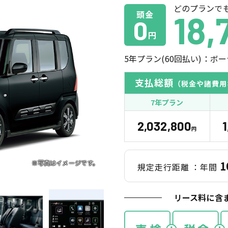
どのプランで
頭金
18,
0
円
5
年プラン(
60
回払い)：ボー
支払総額
（税金や諸費用
7年プラン
2,032,800
円
1
規定走行距離
：年間
リース料に含