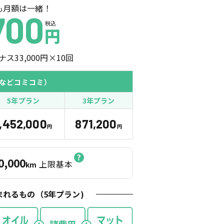
も月額は一緒！
700
税込
円
ナス
33,000
円×
10
回
などコミコミ）
5年プラン
3年プラン
1,452,000
871,200
円
円
0,000
上限基本
km
まれるもの（
5
年プラン)