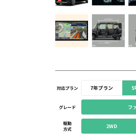
7年プラン
5
対応プラン
フ
グレード
駆動
2WD
方式