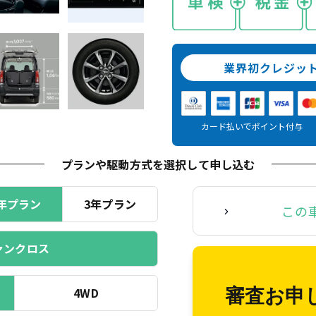
業界初クレジッ
カード払いでポイント付与
プランや駆動方式を選択
して申し込む
年プラン
3年プラン
この
ァンクロス
4WD
審査お申