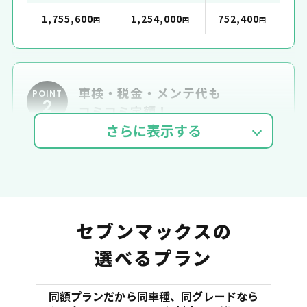
1,755,600
1,254,000
752,400
円
円
円
車検・税金・メンテ代も
POINT
2
コミコミ定額！
車検費用
自動車税
自賠責
セブンマックスの
選べるプラン
同額プランだから同車種、同グレードなら
マット