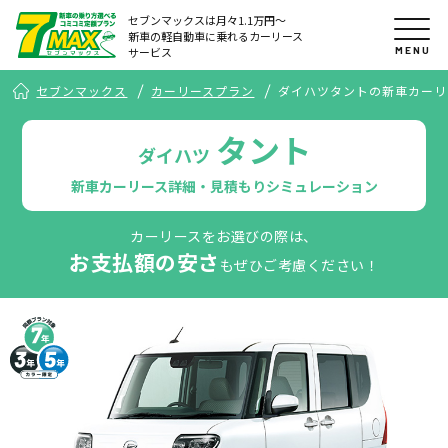
セブンマックスは月々1.1万円〜
新車の軽自動車に乗れるカーリース
MENU
サービス
セブンマックス
カーリースプラン
ダイハツタントの新車カーリ
タント
ダイハツ
新車カーリース詳細・見積もりシミュレーション
カーリースをお選びの際は、
お支払額の安さ
もぜひご考慮ください！