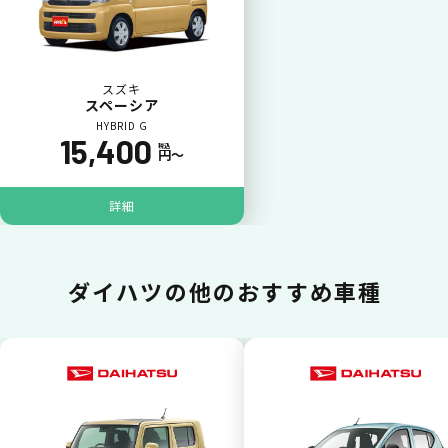
一括（一回）払いで可能。
スズキ
スペーシア
HYBRID G
15,400
税込
円〜
ポイントが貯まる
詳細
カーリース料金をカードで支払えるので、ポ
イントが貯まります。
ダイハツの
他のおすすめ車種