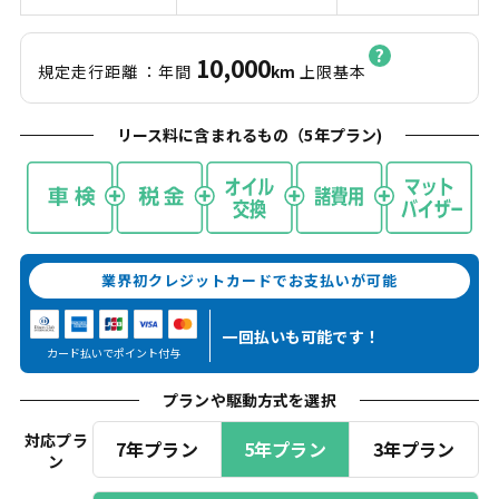
10,000
規定走行距離
：年間
km
上限基本
リース料に含まれるもの（
5
年プラン)
業界初クレジットカードでお支払いが可能
一回払いも
可能です！
カード払いでポイント付与
プランや駆動方式を選択
対応プラ
7年プラン
5年プラン
3年プラン
ン