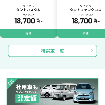
ダイハツ
ダイハツ
タントカスタム
タントファンクロス
カスタムX
ファンクロス
18,700
18,700
税込
税込
円〜
円〜
パンク
ガラス破損
詳細
詳細
特選車一覧
落書き
バンパー
いたずら
破損
※たすカッターをご利用頂く場合、免責金額が１回あたり5,000円