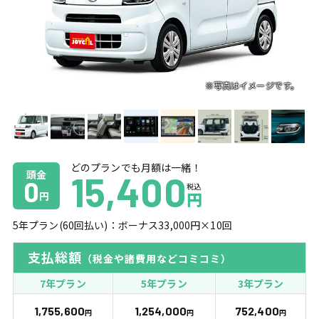
どのプランでも月額は一緒！
頭金
15,400
0
税込
円
円
5
年プラン(
60
回払い)：ボーナス
33,000
円×
10
回
支払総額
（税金や諸費用などコミコミ）
7年プラン
5年プラン
3年プラン
1,755,600
1,254,000
752,400
円
円
円