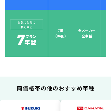
ジョイカルジャパンでは、カーリース決済を国際5大カ
ードブランド対応しています。
他にはないサービスがクレジットカード決済、賢くポ
お気に入りに
長く乗る
イント運用も！
7年
全メーカー
全
（84回）
全車種
お支払い可能カードブランド
お支払いを一元管理！しかも
ポイント還元
同価格帯の
他のおすすめ車種