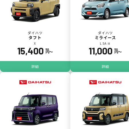
ダイハツ
ダイハツ
タフト
ミライース
X
L SA Ⅲ
15,400
11,000
税込
税込
円〜
円〜
ジョイカル たすカッター3
POINT
5
詳細
詳細