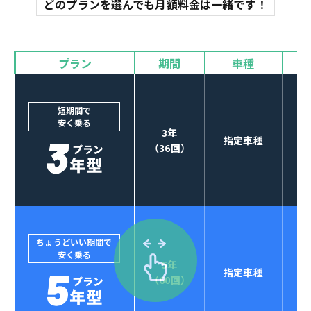
どのプランを選んでも月額料金は一緒です！
オイル交換
諸費用
バイザー
プラン
期間
車種
カーナビやETCなど
POINT
3
オプションも選べる！
短期間で
安く乗る
3年
指定車種
（36回）
ちょうどいい期間で
安く乗る
5年
指定車種
セブンマックスなら
（60回）
POINT
4
クレジットカード払い可能