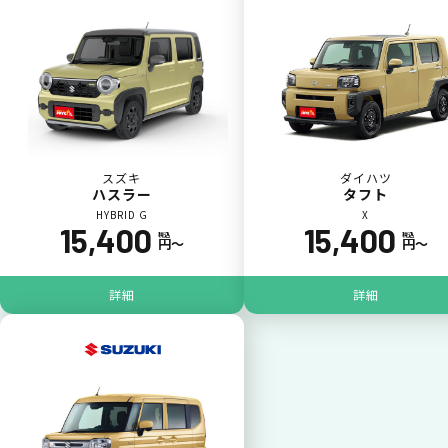
カードで支払い
普段のお買い物同様、お車の月々利用料をカ
ード払いが可能です。
スズキ
ダイハツ
ハスラー
タフト
HYBRID G
X
15,400
15,400
税込
税込
円〜
円〜
詳細
詳細
一括払いが可能
いままで難しかったカーリースの利用料金を